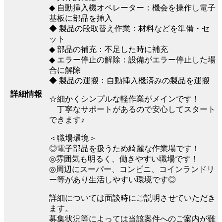
◆ 自動挿入機オペレーター：機会を操作し電子
基板に部品を挿入
◆ 製品の段取替え作業：材料などを準備・セ
ット
◆ 部品の補充：不足した時に補充
◆ エラー停止の解除：設備がエラー停止した場
合に解除
◆ 製品の運搬：自動挿入機済みの製品を運搬
詳細情報
☆細かくシンプルな軽作業がメインです！
丁寧なサポートがあるので安心してスタート
できます♪
＜職場環境＞
◎電子部品を扱うため綺麗な作業場です！
◎雰囲気も明るく、働きやすい職場です！
◎周辺にスーパー、コンビニ、コインランドリ
ー等があり生活しやすい環境です◎
詳細については面談時にご説明させていただき
ます。
募集状況等によっては当該案件へのご案内が難