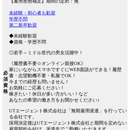
【雇用形態補足】期間の定め：無
未経験・初心者も歓迎
学歴不問
第二新卒歓迎
◆未経験歓迎
◆資格・学歴不問
◎若手～ミドル世代の男女活躍中！
《履歴書不要☆オンライン面接OK》
家にいながらスマホですぐにWEB面談ができる！履歴
必
書・志望動機不要・私服でOK！
須
今までの経歴も問いません！
資
お気軽にご応募ください！
格
稼ぎたい！休日が多い方がいい！など
あなたの希望の働き方をお聞かせください♪
UTエージェント株式会社は「無期雇用派遣」を行ってい
る会社です。
採用決定後はUTエージェント株式会社と期間を定めない
雇用契約を結び、派遣先でご勤務いただきます。