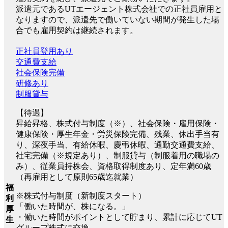
派遣元であるUTエージェント株式会社での正社員雇用と
なりますので、派遣先で働いていない期間が発生した場
合でも雇用契約は継続されます。
正社員登用あり
交通費支給
社会保険完備
研修あり
制服貸与
【待遇】
昇給昇格、株式付与制度（※）、社会保険・雇用保険・
健康保険・厚生年金・労災保険完備、残業、休出手当有
り、深夜手当、有給休暇、慶弔休暇、通勤交通費支給、
社宅完備（※規定あり）、制服貸与（制服着用の職場の
み）、従業員持株会、資格取得制度あり、定年満60歳
（再雇用として原則65歳迄就業）
福
※株式付与制度（新制度スタート）
利
「働いた時間が、株になる。」
厚
・働いた時間がポイントとして貯まり、累計に応じてUT
生
グループ株式に交換