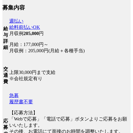
募集内容
週払い
給料前払いOK
給
月収例
205,000
円
与
詳
月給：177,000円～
細
月収例：205,000円(月給＋各種手当)
交
上限30,000円まで支給
通
※会社規定有り
費
急募
履歴書不要
【応募方法】
「Webで応募」「電話で応募」ボタンよりご応募をお願
応
いいたします。
募
その後、お電話にて面接のお時間を調整いたします。