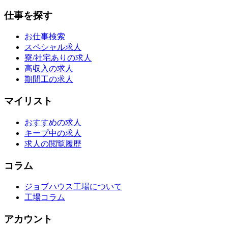
仕事を探す
お仕事検索
スペシャル求人
寮/社宅ありの求人
高収入の求人
期間工の求人
マイリスト
おすすめの求人
キープ中の求人
求人の閲覧履歴
コラム
ジョブハウス工場について
工場コラム
アカウント