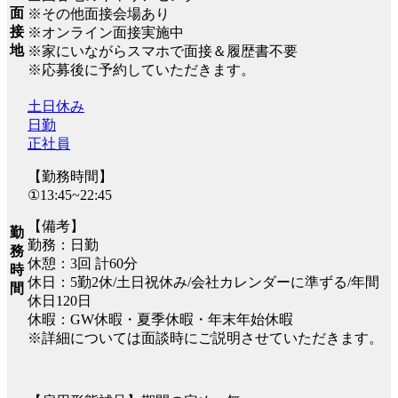
面
※その他面接会場あり
接
※オンライン面接実施中
地
※家にいながらスマホで面接＆履歴書不要
※応募後に予約していただきます。
土日休み
日勤
正社員
【勤務時間】
①13:45~22:45
【備考】
勤
勤務：日勤
務
休憩：3回 計60分
時
休日：5勤2休/土日祝休み/会社カレンダーに準ずる/年間
間
休日120日
休暇：GW休暇・夏季休暇・年末年始休暇
※詳細については面談時にご説明させていただきます。