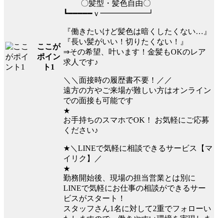
〇髪型・髪色自由〇
┗━━━━━ｖ━━━━━━┛
『働きたいけど髪色は暗くしたくない…』
『長い髪がいい！切りたくない！』
ここが
⇒その希望、叶います！金髪もOKのレア
ポイン
求人です♪
ト1
＼＼面接時の履歴書不要！／／
遠方の方やご来場が難しい方はオンライン
での面接も可能です
★
お手持ちのスマホでOK！ お気軽にご応募
ください♪
★＼LINEで気軽に相談できるサービス【マ
イリク】／
★
勤務開始後、現場の担当営業とは別に
LINEで気軽にお仕事の相談ができるサー
ビスがスタート！
スタッフさん1名に対して2重でフォローい