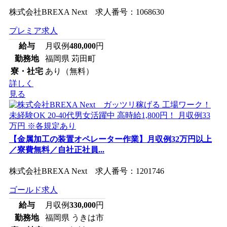
株式会社BREXA Next 求人番号：1068630
プレミア求人
給与
月収例
480,000
円
勤務地
福岡県 苅田町
寮・社宅
あり（無料）
詳しく
見る
【金属加工の装置オペレーター作業】月収例32万円以上
／寮費無料／自社正社員...
株式会社BREXA Next 求人番号：1201746
ゴールド求人
給与
月収例
330,000
円
勤務地
福岡県 うきは市