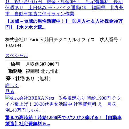
【18歳～49歳の男性活躍中！】【8月入社＆入社祝金90万
円】【ホクホク稼...
株式会社J’s Factory 苅田テクニカルオフィス 求人番号：
1022194
スペシャル
給与
月収例
507,000
円
勤務地
福岡県 北九州市
寮・社宅
あり（無料）
詳しく
見る
驚きの高時給！時給1,900円でガツガツ稼げる！【自動車
製造】社宅費無料＆...