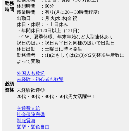
勤務
休憩時間 ：60分
時間
残業時間 ：有り(月に20～30時間程度)
出勤日 ：月|火|水|木|金|祝
休日・休暇：・土日休み
・年間休日120日以上（121日）
・GW、夏季休暇、年末年始など大型連休あり
祝日の扱い：祝日も平日と同様の扱いで出勤日
休日出勤 ：土曜日に時々発生
勤務備考 ：(1)(2)もしくは(2)(3)の2交替※生産数に
よって変動
外国人も歓迎
未経験・初心者も歓迎
必須
資格
未経験歓迎◎
20代・30代・40代・50代男女活躍中！
交通費支給
社会保険完備
制服貸与
髪型・髪色自由