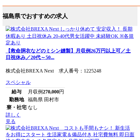
福島県でおすすめの求人
【救命胴衣などのミシン縫製】月収例26万円以上可／土
日祝休み／20代～50...
株式会社BREXA Next 求人番号：1225248
スペシャル
給与
月収例
270,000
円
勤務地
福島県 田村市
寮・社宅
なし
詳しく
見る