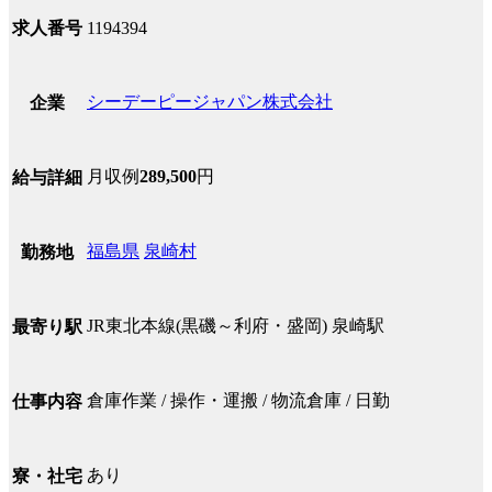
求人番号
1194394
シーデーピージャパン株式会社
企業
月収例
289,500
円
給与詳細
福島県
泉崎村
勤務地
JR東北本線(黒磯～利府・盛岡) 泉崎駅
最寄り駅
倉庫作業 / 操作・運搬 / 物流倉庫 / 日勤
仕事内容
あり
寮・社宅