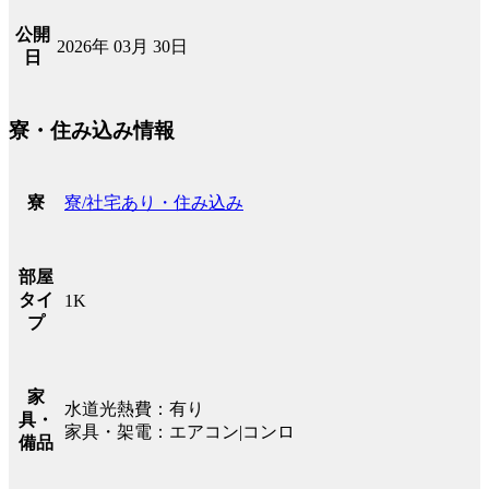
公開
2026年 03月 30日
日
寮・住み込み情報
寮/社宅あり・住み込み
寮
部屋
タイ
1K
プ
家
水道光熱費：有り
具・
家具・架電：エアコン|コンロ
備品