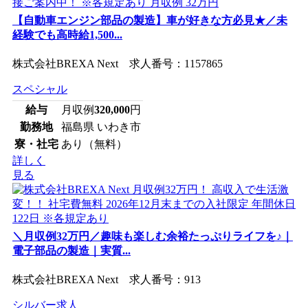
【自動車エンジン部品の製造】車が好きな方必見★／未
経験でも高時給1,500...
株式会社BREXA Next 求人番号：1157865
スペシャル
給与
月収例
320,000
円
勤務地
福島県 いわき市
寮・社宅
あり（無料）
詳しく
見る
＼月収例32万円／趣味も楽しむ余裕たっぷりライフを♪｜
電子部品の製造｜実質...
株式会社BREXA Next 求人番号：913
シルバー求人