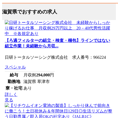
滋賀県でおすすめの求人
【ろ過フィルターの組立・検査・梱包】ラインではない
組立作業！未経験から月収...
日研トータルソーシング株式会社 求人番号：966224
スペシャル
給与
月収例
294,000
円
勤務地
滋賀県 草津市
寮・社宅
あり
詳しく
見る