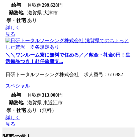
給与
月収例
299,628
円
勤務地
滋賀県 大津市
寮・社宅
あり
詳しく
見る
＼＼ワンルーム寮に無料で住める／／敷金・礼金0円！生
活備品つき！赴任旅費支...
日研トータルソーシング株式会社 求人番号：616982
スペシャル
給与
月収例
313,000
円
勤務地
滋賀県 東近江市
寮・社宅
あり（無料）
詳しく
見る
関西の求人