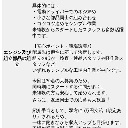
具体的には…
・電動ドライバーでのネジ締め
・⼩さな部品同⼠の組み合わせ
・コツコツ進めるシンプル作業
未経験からスタートしたスタッフも多数活躍
中です。
【安⼼ポイント・職場環境♪】
配属先は適性に応じて決定します。
エンジン及び
組⽴のほか、検査・検品スタッフや軽作業ス
組立部品の組
タッフなど、
立
いずれもシンプルな⼯場内作業が中⼼です。
今回は30名の⼤募集のため、
同時期にスタートする仲間が多く、
未経験の⽅も安⼼して始められます。
さらに、友達同⼠での応募も⼤歓迎︕
紹介⼿当として、双⽅に5万円⽀給（規定あ
り）されるため、
⼀緒に働きながら収⼊アップも⽬指せます。