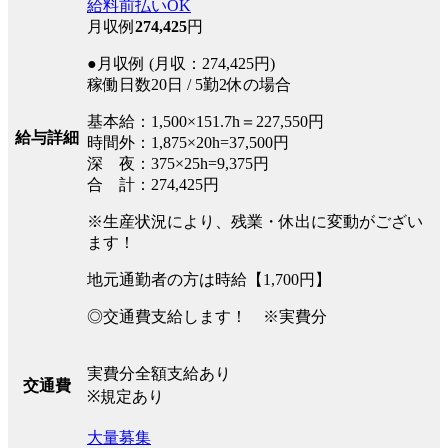
給料前払いOK
月収例
274,425
円
●月収例 (月収：274,425円)
稼働日数20日 / 5勤2休の場合
基本給：1,500×151.7h＝227,550円
給与詳細
時間外：1,875×20h=37,500円
深 夜：375×25h=9,375円
合 計：274,425円
※生産状況により、残業・休出に変動がござい
ます！
地元通勤者の方は時給【1,700円】
◎交通費支給します！ ※実費分
実費分全額支給あり
交通費
※規定あり
大量募集