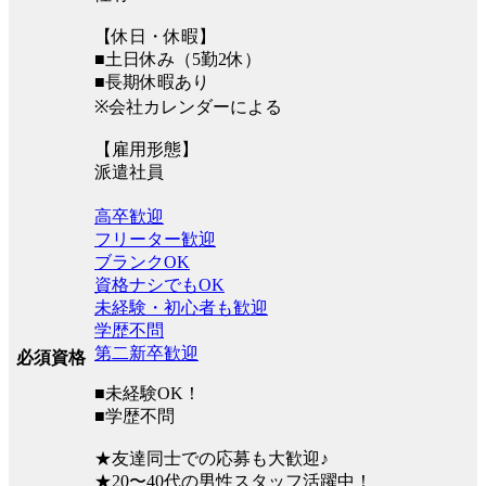
【休日・休暇】
■土日休み（5勤2休）
■長期休暇あり
※会社カレンダーによる
【雇用形態】
派遣社員
高卒歓迎
フリーター歓迎
ブランクOK
資格ナシでもOK
未経験・初心者も歓迎
学歴不問
第二新卒歓迎
必須資格
■未経験OK！
■学歴不問
★友達同士での応募も大歓迎♪
★20〜40代の男性スタッフ活躍中！