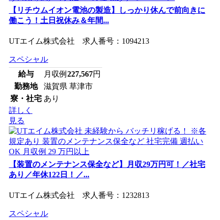
【リチウムイオン電池の製造】しっかり休んで前向きに
働こう！土日祝休み＆年間...
UTエイム株式会社 求人番号：1094213
スペシャル
給与
月収例
227,567
円
勤務地
滋賀県 草津市
寮・社宅
あり
詳しく
見る
【装置のメンテナンス保全など】月収29万円可！／社宅
あり／年休122日！／...
UTエイム株式会社 求人番号：1232813
スペシャル