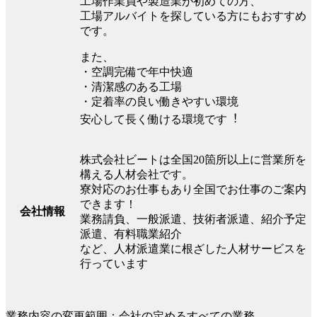
⼯場作業員や製造業が初めての⽅、
⼯場アルバイトを探している⽅にもおすすめ
です。
また、
・空調完備で年中快適
・清潔感のある⼯場
・定着率の良い働きやすい環境
安⼼して⻑く働ける環境です︕
株式会社ビートは全国20箇所以上に営業所を
構える人材会社です。
寮対応のお仕事もあり全国でお仕事のご案内
できます！
会社情報
業務請負、一般派遣、技術者派遣、紹介予定
派遣、有料職業紹介
など、人材派遣業に根ざした人材サービスを
行っています
業務内容の変更範囲：会社の定めるすべての業務