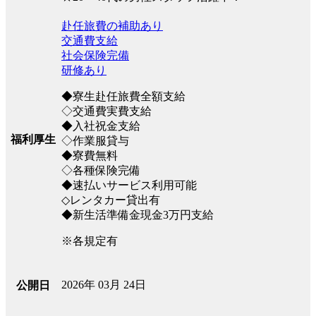
赴任旅費の補助あり
交通費支給
社会保険完備
研修あり
◆寮生赴任旅費全額支給
◇交通費実費支給
◆入社祝金支給
福利厚生
◇作業服貸与
◆寮費無料
◇各種保険完備
◆速払いサービス利用可能
◇レンタカー貸出有
◆新生活準備金現金3万円支給
※各規定有
2026年 03月 24日
公開日