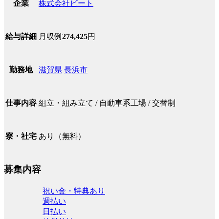
株式会社ビート
企業
月収例
274,425
円
給与詳細
滋賀県
長浜市
勤務地
組立・組み立て / 自動車系工場 / 交替制
仕事内容
あり（無料）
寮・社宅
募集内容
祝い金・特典あり
週払い
日払い