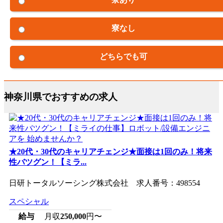
寮なし
どちらでも可
神奈川県でおすすめの求人
★20代・30代のキャリアチェンジ★面接は1回のみ！将来
性バツグン！【ミラ...
日研トータルソーシング株式会社 求人番号：498554
スペシャル
給与
月収
250,000
円〜