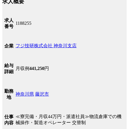
求人概要
求人
1188255
番号
フジ技研株式会社 神奈川支店
企業
給与
月収例
441,250
円
詳細
勤務
神奈川県
藤沢市
地
≪寮完備・月収44万円・派遣社員≫物流倉庫での機
仕事
械操作・製造オペレーター 交替制
内容