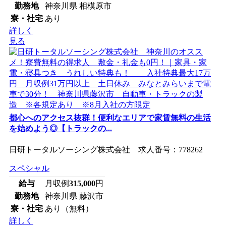
勤務地
神奈川県 相模原市
寮・社宅
あり
詳しく
見る
都心へのアクセス抜群！便利なエリアで家賃無料の生活
を始めよう◎【トラックの...
日研トータルソーシング株式会社 求人番号：778262
スペシャル
給与
月収例
315,000
円
勤務地
神奈川県 藤沢市
寮・社宅
あり（無料）
詳しく