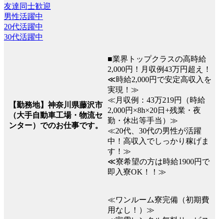
友達同士歓迎
男性活躍中
20代活躍中
30代活躍中
■業界トップクラスの高時給
2,000円！月収例43万円超え！
≪時給2,000円で安定高収入を
実現！≫
≪月収例：43万219円（時給
【勤務地】神奈川県藤沢市
2,000円×8h×20日+残業・夜
（大手自動車工場・物流セ
勤・休出等手当）≫
ンター）でのお仕事です。
≪20代、30代の男性が活躍
中！高収入でしっかり稼げま
す！≫
≪寮希望の方は時給1900円で
即入寮OK！！≫
≪ワンルーム寮完備（初期費
用なし！）≫