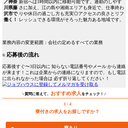
新宿へは1時間以内に移動可能です。通勤のしやす
／神奈
さに加え、江の島や湘南エリアも身近で、仕事終わ
川県藤
りや休日の過ごし方も充実◎アクセスの良さとリフ
沢市で
レッシュできる環境がそろった魅力ある地域です。
働く！
業務内容の変更範囲：会社の定めるすべての業務
応募後の流れ
応募後すぐ〜3日以内に
知らない電話番号やメール
から連絡
が来ます！これは企業からの連絡になりますので、もし電話
に出られなかった場合は
必ず折り返してください
！
おすすめ求人
\ 質問に答えて、
をチェック！ /
1 / 4
寮付きの求人をお探しですか？
寮あり