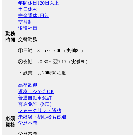
年間休日120日以上
土日休み
完全週休2日制
交替制
派遣社員
勤務
交替勤務
時間
①日勤：8:15～17:00（実働8h）
②夜勤：20:30～翌5:15（実働8h）
・残業：月20時間程度
高卒歓迎
資格ナシでもOK
普通自動車免許
普通免許（MT）
フォークリフト資格
未経験・初心者も歓迎
必須
学歴不問
資格
学歴不問