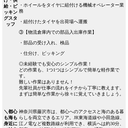
け・供
・ホイールをタイヤに組付ける機械オペレーター業
給・ピ
務
ッキン
グスタ
・組付けたタイヤを出荷場へ運搬
ッフ
③【物流倉庫内での部品入出庫作業】
・部品の受け入れ、検品
・仕分け、ピッキング
◎未経験でも安心のシンプル作業！
どの作業も、1つ1つはシンプルで簡単な軽作業で
す。
難しい作業はありません！
先輩社員が仕事の流れをイチから丁寧に教えます。
まずは簡単な作業から徐々に覚えていきましょう。
神奈川県藤沢市は、都心へのアクセスと海のある暮
＼都心
らしを両立できるエリア。JR東海道線や小田急線、
も海も
江ノ電など複数路線が利用でき、横浜へは約30分、
身近に