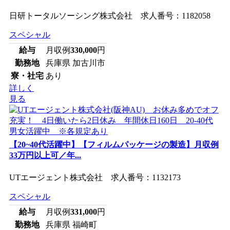
日研トータルソーシング株式会社 求人番号：1182058
スペシャル
給与
月収例
330,000
円
勤務地
兵庫県 加古川市
寮・社宅
あり
詳しく
見る
【20~40代活躍中】【フィルムパッケージの製造】月収例
33万円以上可／年...
UTエージェント株式会社 求人番号：1132173
スペシャル
給与
月収例
331,000
円
勤務地
兵庫県 福崎町