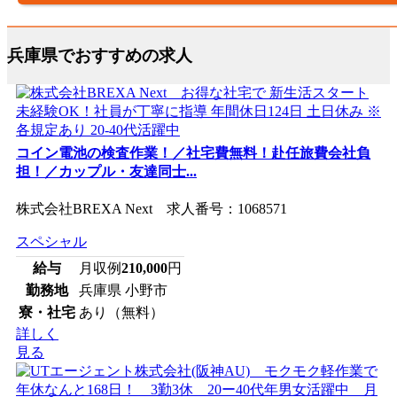
兵庫県でおすすめの求人
コイン電池の検査作業！／社宅費無料！赴任旅費会社負
担！／カップル・友達同士...
株式会社BREXA Next 求人番号：1068571
スペシャル
給与
月収例
210,000
円
勤務地
兵庫県 小野市
寮・社宅
あり（無料）
詳しく
見る