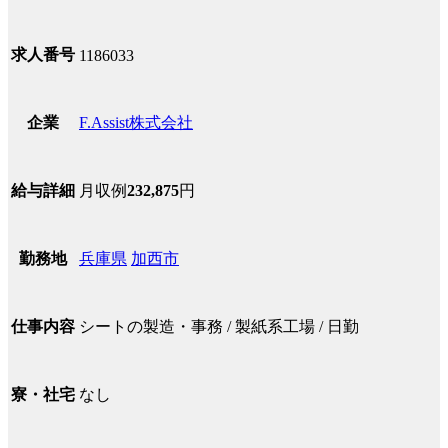
求人番号
1186033
F.Assist株式会社
企業
月収例
232,875
円
給与詳細
兵庫県
加西市
勤務地
シートの製造・事務 / 製紙系工場 / 日勤
仕事内容
なし
寮・社宅