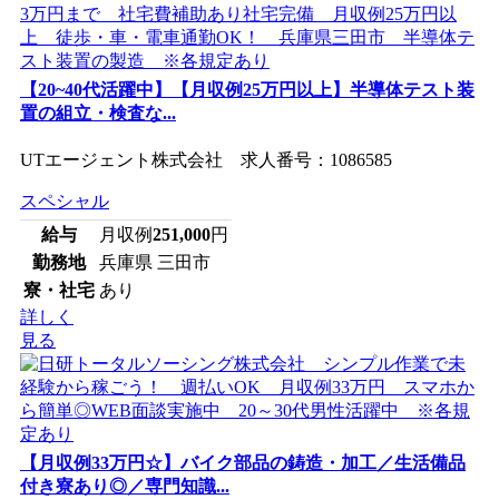
【20~40代活躍中】【月収例25万円以上】半導体テスト装
置の組立・検査な...
UTエージェント株式会社 求人番号：1086585
スペシャル
給与
月収例
251,000
円
勤務地
兵庫県 三田市
寮・社宅
あり
詳しく
見る
【月収例33万円☆】バイク部品の鋳造・加工／生活備品
付き寮あり◎／専門知識...