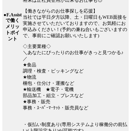
将来は正社員登用が出来るお仕事も◎
【働きながらのお仕事探しを応援】
●F.Assist
当社では平日夕方以降、土・日曜日もWEB面接を
で働く
実施させていただいておりますので、お気軽にお
メリッ
申込みください！(予約の兼ね合いもございますの
トポイ
で、事前にご確認お願いいたします)
ント
◇主要業種◇
＼あなたにぴったりのお仕事がきっと見つかる♪
／
★食品
調理・検査・ピッキングなど
★物流
梱包・仕分け・運搬など
★輸送機 ★電子・電機
部品加工・組立・プレスなど
★事務・販売
事務・ｽｰﾊﾟｰﾏｰｹｯﾄ・販売員など
・仮払い制度あり(専用システムより稼働分の前払
い(上限設定あり)が可能です)