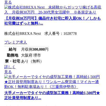
見る
【月収例30万円可】備品付き社宅に即入居OK！／しかも
社宅費はずっと無料♪...
株式会社BREXA Next 求人番号：1028778
プレミア求人
給与
月収例
300,000
円
勤務地
大阪府 堺市
寮・社宅
あり（無料）
詳しく
見る
大手メーカーでタイヤの成型加工業務！高時給1,500円★
正社員登用制度あり...