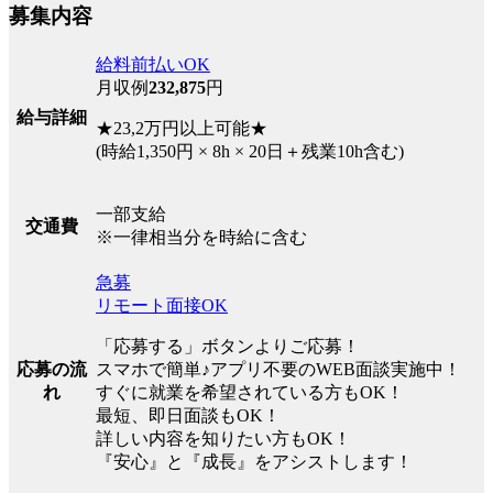
募集内容
給料前払いOK
月収例
232,875
円
給与詳細
★23,2万円以上可能★
(時給1,350円 × 8h × 20日＋残業10h含む)
一部支給
交通費
※一律相当分を時給に含む
急募
リモート面接OK
「応募する」ボタンよりご応募！
応募の流
スマホで簡単♪アプリ不要のWEB面談実施中！
れ
すぐに就業を希望されている方もOK！
最短、即日面談もOK！
詳しい内容を知りたい方もOK！
『安心』と『成長』をアシストします！