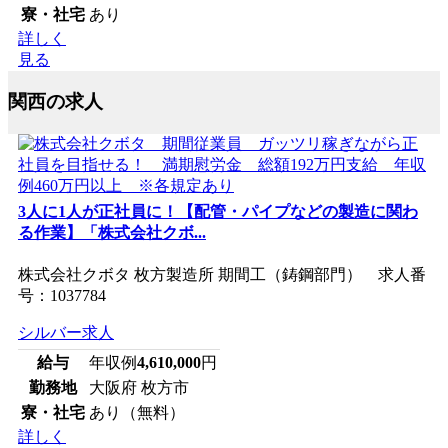
寮・社宅
あり
詳しく
見る
関西の求人
3人に1人が正社員に！【配管・パイプなどの製造に関わ
る作業】「株式会社クボ...
株式会社クボタ 枚方製造所 期間工（鋳鋼部門） 求人番
号：1037784
シルバー求人
給与
年収例
4,610,000
円
勤務地
大阪府 枚方市
寮・社宅
あり（無料）
詳しく