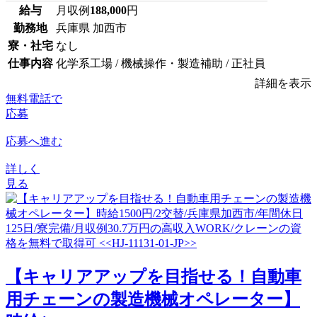
給与
月収例
188,000
円
勤務地
兵庫県 加西市
寮・社宅
なし
仕事内容
化学系工場 / 機械操作・製造補助 / 正社員
詳細を表示
無料電話で
応募
応募へ進む
詳しく
見る
【キャリアアップを目指せる！自動車
用チェーンの製造機械オペレーター】