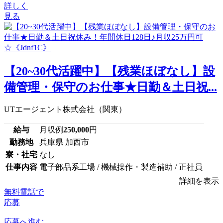
詳しく
見る
【20~30代活躍中】【残業ほぼなし】設
備管理・保守のお仕事★日勤＆土日祝...
UTエージェント株式会社（関東）
給与
月収例
250,000
円
勤務地
兵庫県 加西市
寮・社宅
なし
仕事内容
電子部品系工場 / 機械操作・製造補助 / 正社員
詳細を表示
無料電話で
応募
応募へ進む