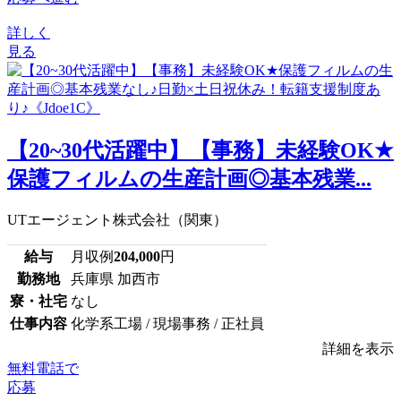
詳しく
見る
【20~30代活躍中】【事務】未経験OK★
保護フィルムの生産計画◎基本残業...
UTエージェント株式会社（関東）
給与
月収例
204,000
円
勤務地
兵庫県 加西市
寮・社宅
なし
仕事内容
化学系工場 / 現場事務 / 正社員
詳細を表示
無料電話で
応募