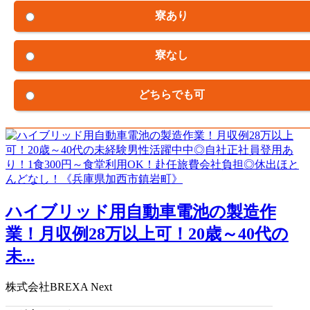
寮あり
寮なし
どちらでも可
ハイブリッド用自動車電池の製造作
業！月収例28万以上可！20歳～40代の
未...
株式会社BREXA Next