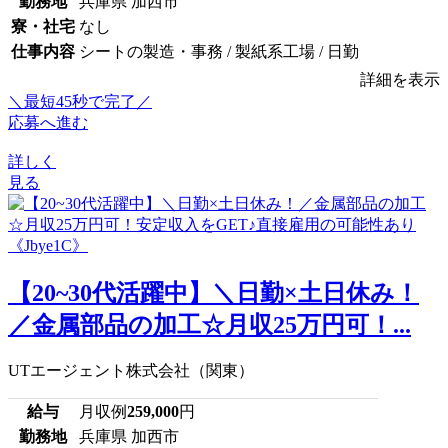
勤務地
兵庫県 加西市
寮・社宅
なし
仕事内容
シートの製造・事務 / 製紙系工場 / 日勤
詳細を表示
＼最短45秒で完了／
応募へ進む
詳しく
見る
【20~30代活躍中】＼日勤×土日休み！
／金属部品の加工☆月収25万円可！...
UTエージェント株式会社（関東）
給与
月収例
259,000
円
勤務地
兵庫県 加西市