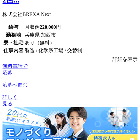
2回...
株式会社BREXA Next
給与
月収例
220,000
円
勤務地
兵庫県 加西市
寮・社宅
あり（無料）
仕事内容
製造 / 化学系工場 / 交替制
詳細を表示
無料電話で
応募
応募へ進む
詳しく
見る