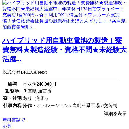
ハイブリッド用自動車電池の製造！寮
費無料★製造経験・資格不問★未経験大
活躍...
株式会社BREXA Next
給与
月収例
240,000
円
勤務地
兵庫県 加西市
寮・社宅
あり（無料）
仕事内容
操作・オペレーション / 自動車系工場 / 交替制
詳細を表示
無料電話で
応募