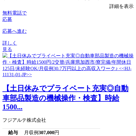
詳細を表示
無料電話で
応募
応募へ進む
詳しく
見る
【土日休みでプライベート充実◎自動
車部品製造の機械操作・検査】時給
1500...
フジアルテ株式会社
給与
月収例
307,000
円