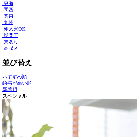
東海
関西
関東
九州
即入寮OK
期間工
寮あり
高収入
並び替え
おすすめ順
給与が高い順
新着順
スペシャル