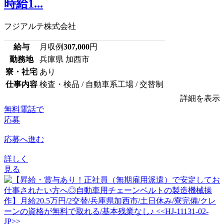
時給1...
フジアルテ株式会社
給与
月収例
307,000
円
勤務地
兵庫県 加西市
寮・社宅
あり
仕事内容
検査・検品 / 自動車系工場 / 交替制
詳細を表示
無料電話で
応募
応募へ進む
詳しく
見る