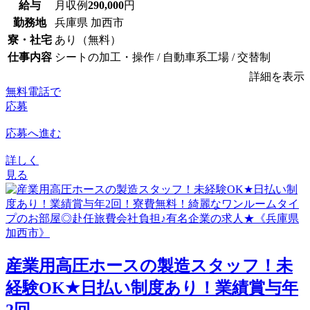
給与
月収例
290,000
円
勤務地
兵庫県 加西市
寮・社宅
あり（無料）
仕事内容
シートの加工・操作 / 自動車系工場 / 交替制
詳細を表示
無料電話で
応募
応募へ進む
詳しく
見る
産業用高圧ホースの製造スタッフ！未
経験OK★日払い制度あり！業績賞与年