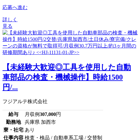
応募へ進む
詳しく
見る
【未経験大歓迎◎工具を使用した自動
車部品の検査・機械操作】時給1500
円/...
フジアルテ株式会社
給与
月収例
307,000
円
勤務地
兵庫県 加西市
寮・社宅
あり
仕事内容
検査・検品 / 自動車系工場 / 交替制