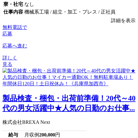
寮・社宅
なし
仕事内容
機械系工場 / 組立・加工・プレス / 正社員
詳細を表示
無料電話で
応募
応募へ進む
詳しく
見る
製品検査・梱包・出荷前準備！20代～40
代の男女活躍中★人気の日勤のお仕事...
株式会社BREXA Next
給与
月収例
200,000
円