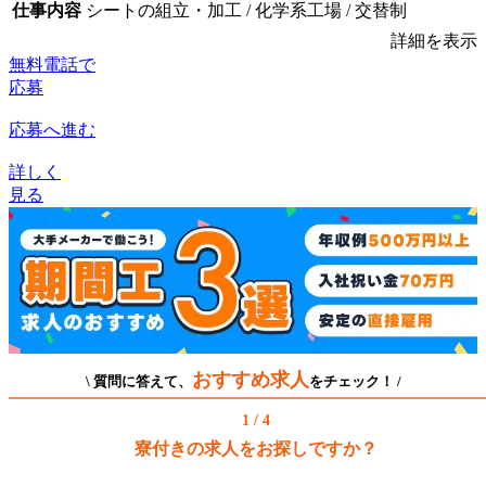
仕事内容
シートの組立・加工 / 化学系工場 / 交替制
詳細を表示
無料電話で
応募
応募へ進む
詳しく
見る
おすすめ求人
\ 質問に答えて、
をチェック！ /
1 / 4
寮付きの求人をお探しですか？