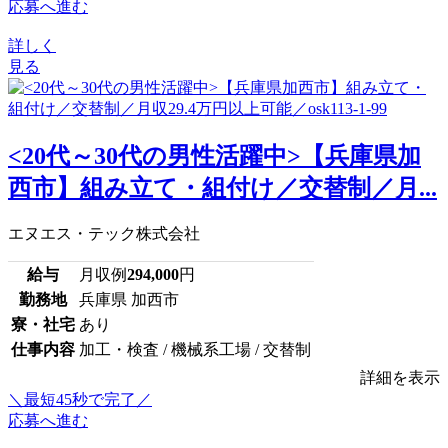
応募へ進む
詳しく
見る
<20代～30代の男性活躍中>【兵庫県加
西市】組み立て・組付け／交替制／月...
エヌエス・テック株式会社
給与
月収例
294,000
円
勤務地
兵庫県 加西市
寮・社宅
あり
仕事内容
加工・検査 / 機械系工場 / 交替制
詳細を表示
＼最短45秒で完了／
応募へ進む