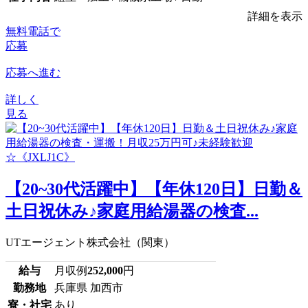
詳細を表示
無料電話で
応募
応募へ進む
詳しく
見る
【20~30代活躍中】【年休120日】日勤＆
土日祝休み♪家庭用給湯器の検査...
UTエージェント株式会社（関東）
給与
月収例
252,000
円
勤務地
兵庫県 加西市
寮・社宅
あり