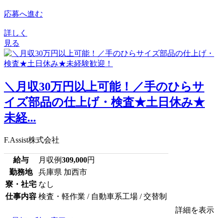
応募へ進む
詳しく
見る
＼月収30万円以上可能！／手のひらサ
イズ部品の仕上げ・検査★土日休み★
未経...
F.Assist株式会社
給与
月収例
309,000
円
勤務地
兵庫県 加西市
寮・社宅
なし
仕事内容
検査・軽作業 / 自動車系工場 / 交替制
詳細を表示