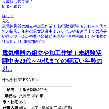
＼最短45秒で完了／
応募へ進む
詳しく
見る
電気機器の組立や加工作業！未経験活
躍中★20代～40代までの幅広い年齢の
男...
株式会社BREXA Next
給与
月収例
260,000
円
勤務地
兵庫県 加西市
寮・社宅
あり
仕事内容
組立・加工 / 機械系工場 / 日勤