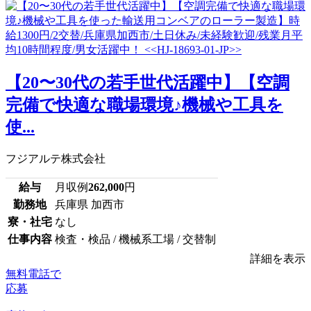
【20〜30代の若手世代活躍中】【空調
完備で快適な職場環境♪機械や工具を
使...
フジアルテ株式会社
給与
月収例
262,000
円
勤務地
兵庫県 加西市
寮・社宅
なし
仕事内容
検査・検品 / 機械系工場 / 交替制
詳細を表示
無料電話で
応募