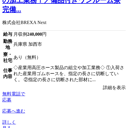
の加工業務！／備品付きワンルーム寮
完備...
株式会社BREXA Next
給与
月収例
240,000
円
勤務
兵庫県 加西市
地
寮・
あり（無料）
社宅
◇産業用高圧ホース製品の組立や加工業務◇ ①入荷さ
仕事
れた産業用ゴムホースを、指定の長さに切断してい
内容
く。 ②指定の長さに切断された部材に...
詳細を表示
無料電話で
応募
応募へ進む
詳しく