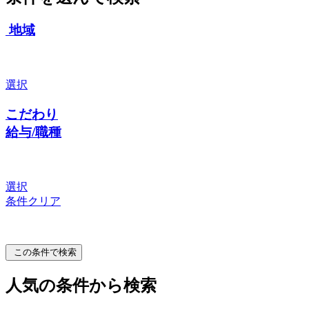
地域
選択
こだわり
給与/職種
選択
条件クリア
この条件で検索
人気の条件から検索