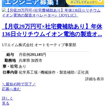
【月収29万円可×社宅費補助あり】年休
136日☆リチウムイオン電池の製造オ...
UTエイム株式会社 オートモーティブ事業部
給与
月収例
293,185
円
勤務地
兵庫県 加西市
寮・社宅
あり
仕事内容
化学系工場 / 機械操作・製造補助 / 正社員
詳細を表示
＼最短45秒で完了／
応募へ進む
詳しく
見る