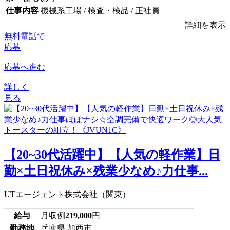
仕事内容
機械系工場 / 検査・検品 / 正社員
詳細を表示
無料電話で
応募
応募へ進む
詳しく
見る
【20~30代活躍中】【人気の軽作業】日
勤×土日祝休み×残業少なめ♪力仕事...
UTエージェント株式会社（関東）
給与
月収例
219,000
円
勤務地
兵庫県 加西市