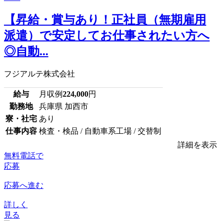
【昇給・賞与あり！正社員（無期雇用
派遣）で安定してお仕事されたい方へ
◎自動...
フジアルテ株式会社
給与
月収例
224,000
円
勤務地
兵庫県 加西市
寮・社宅
あり
仕事内容
検査・検品 / 自動車系工場 / 交替制
詳細を表示
無料電話で
応募
応募へ進む
詳しく
見る