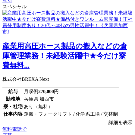
見る
スペシャル
産業用高圧ホース製品の搬入などの倉
庫管理業務！未経験活躍中★今だけ寮
費無料...
株式会社BREXA Next
給与
月収例
270,000
円
勤務地
兵庫県 加西市
寮・社宅
あり（無料）
仕事内容
運搬・フォークリフト / 化学系工場 / 交替制
詳細を表示
無料電話で