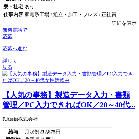
寮・社宅
あり
仕事内容
家電系工場 / 組立・加工・プレス / 正社員
詳細を表示
無料電話で
応募
応募へ進む
詳しく
見る
【人気の事務】製造データ入力・書類
管理／PC入力できればOK／20～40代...
F.Assist株式会社
給与
月収例
232,875
円