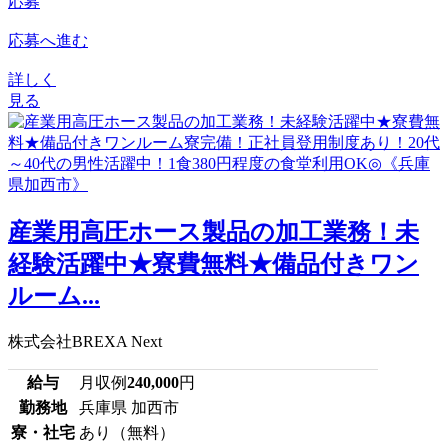
応募
応募へ進む
詳しく
見る
産業用高圧ホース製品の加工業務！未
経験活躍中★寮費無料★備品付きワン
ルーム...
株式会社BREXA Next
給与
月収例
240,000
円
勤務地
兵庫県 加西市
寮・社宅
あり（無料）