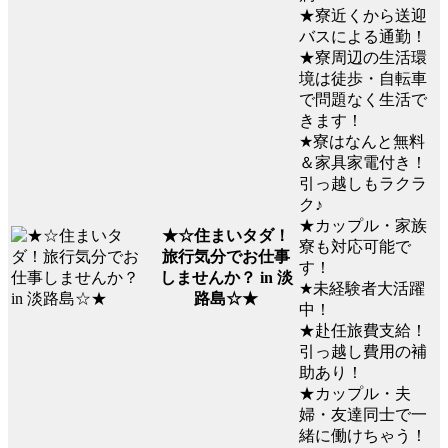
★寮近くから送迎
バスによる通勤！
★寮周辺の生活環
境は徒歩・自転車
で問題なく生活で
きます！
★寮はなんと無料
＆家具家電付き！
引っ越しもラクラ
ク♪
★カップル・家族
★☆住まいタダ！
寮も対応可能で
旅行気分でお仕事
す！
しませんか？ in 淡
★未経験者大活躍
路島☆★
中！
★赴任旅費支給！
引っ越し費用の補
助あり！
★カップル・夫
婦・友達同士で一
緒に働けちゃう！