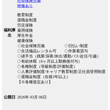
社会保険完備
研修あり
教育制度
退職金制度
労災保険
福利厚
雇用保険
生
厚生年金
健康保険
◇社会保険完備 ◇日払い制度
◇生活備品レンタル可 ◇作業着貸与
◇諸手当（残業/深夜/休出/通勤バス/赴任/引越）
◇有給休暇（6ヶ月以上勤務後付与）
◇各種制度（等級制度/評価制度）
◇人事評価制度/キャリア教育制度/正社員登用制度
◇退職金制度（在籍3年以上）
【※各種規定あり】
2026年 03月 06日
公開日