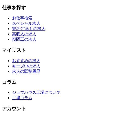
仕事を探す
お仕事検索
スペシャル求人
寮/社宅ありの求人
高収入の求人
期間工の求人
マイリスト
おすすめの求人
キープ中の求人
求人の閲覧履歴
コラム
ジョブハウス工場について
工場コラム
アカウント