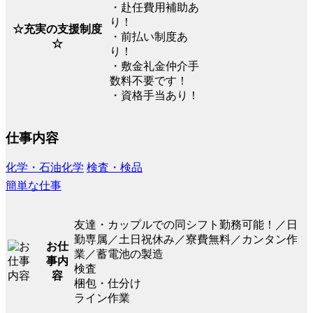
・赴任費用補助あ
り！
☆充実の支援制度
・前払い制度あ
☆
り！
・敷金礼金仲介手
数料不要です！
・資格手当あり！
仕事内容
化学・石油化学
検査・検品
簡単な仕事
友達・カップルでの同シフト勤務可能！／日
勤専属／土日祝休み／寮費無料／カンタン作
お仕
業／蓄電池の製造
事内
検査
容
梱包・仕分け
ライン作業