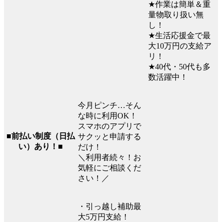
★作業は簡単＆重
量物取り扱い無
し！
★生活応援金で最
大10万円の支給ア
リ！
★40代・50代も多
数活躍中！
今月ピンチ…そん
な時に利用OK！
スマホのアプリで
■前払い制度（日払
サクッと申請する
い）あり！■
だけ！
＼利用者続々！お
気軽にご相談くだ
さい！／
・引っ越し補助最
大5万円支給！