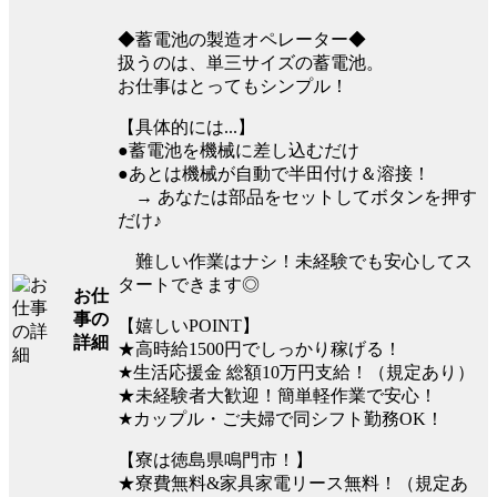
◆蓄電池の製造オペレーター◆
扱うのは、単三サイズの蓄電池。
お仕事はとってもシンプル！
【具体的には...】
●蓄電池を機械に差し込むだけ
●あとは機械が自動で半田付け＆溶接！
→ あなたは部品をセットしてボタンを押す
だけ♪
難しい作業はナシ！未経験でも安心してス
タートできます◎
お仕
事の
【嬉しいPOINT】
詳細
★高時給1500円でしっかり稼げる！
★生活応援金 総額10万円支給！（規定あり）
★未経験者大歓迎！簡単軽作業で安心！
★カップル・ご夫婦で同シフト勤務OK！
【寮は徳島県鳴門市！】
★寮費無料&家具家電リース無料！（規定あ