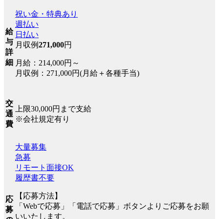
祝い金・特典あり
週払い
給
日払い
与
月収例
271,000
円
詳
細
月給：214,000円～
月収例：271,000円(月給＋各種手当)
交
上限30,000円まで支給
通
※会社規定有り
費
大量募集
急募
リモート面接OK
履歴書不要
【応募方法】
応
「Webで応募」「電話で応募」ボタンよりご応募をお願
募
いいたします。