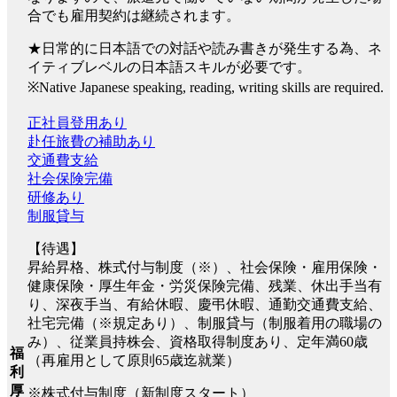
合でも雇用契約は継続されます。
★日常的に日本語での対話や読み書きが発生する為、ネ
イティブレベルの日本語スキルが必要です。
※Native Japanese speaking, reading, writing skills are required.
正社員登用あり
赴任旅費の補助あり
交通費支給
社会保険完備
研修あり
制服貸与
【待遇】
昇給昇格、株式付与制度（※）、社会保険・雇用保険・
健康保険・厚生年金・労災保険完備、残業、休出手当有
り、深夜手当、有給休暇、慶弔休暇、通勤交通費支給、
社宅完備（※規定あり）、制服貸与（制服着用の職場の
み）、従業員持株会、資格取得制度あり、定年満60歳
福
（再雇用として原則65歳迄就業）
利
厚
※株式付与制度（新制度スタート）