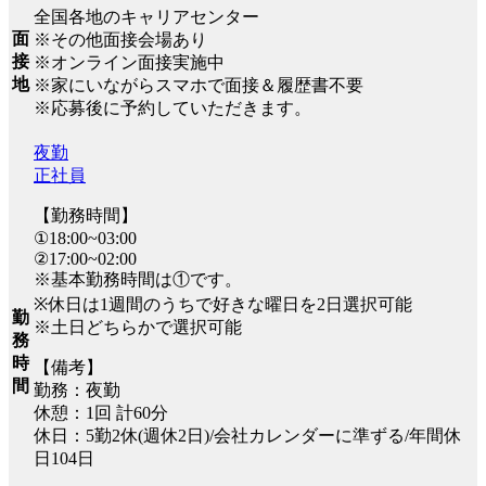
全国各地のキャリアセンター
面
※その他面接会場あり
接
※オンライン面接実施中
地
※家にいながらスマホで面接＆履歴書不要
※応募後に予約していただきます。
夜勤
正社員
【勤務時間】
①18:00~03:00
②17:00~02:00
※基本勤務時間は①です。
※休日は1週間のうちで好きな曜日を2日選択可能
勤
※土日どちらかで選択可能
務
時
【備考】
間
勤務：夜勤
休憩：1回 計60分
休日：5勤2休(週休2日)/会社カレンダーに準ずる/年間休
日104日