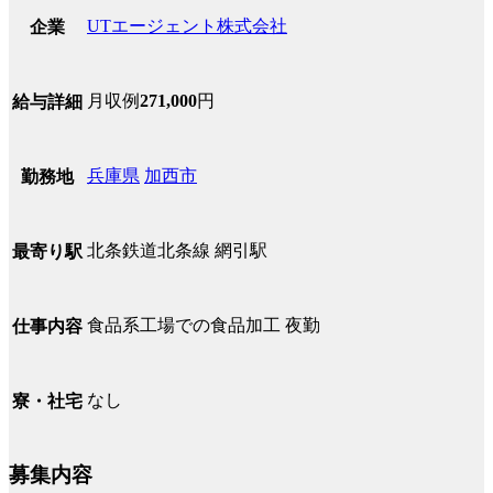
UTエージェント株式会社
企業
月収例
271,000
円
給与詳細
兵庫県
加西市
勤務地
北条鉄道北条線 網引駅
最寄り駅
食品系工場での食品加工 夜勤
仕事内容
なし
寮・社宅
募集内容