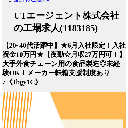
加西市の工場求人
UTエージェント株式会社
の工場求人(1183185)
【20~40代活躍中】★6月入社限定！入社
祝金10万円★【夜勤☆月収27万円可！】
大手外食チェーン用の食品製造◎未経
験OK！メーカー転籍支援制度あり
♪《Jbgy1C》