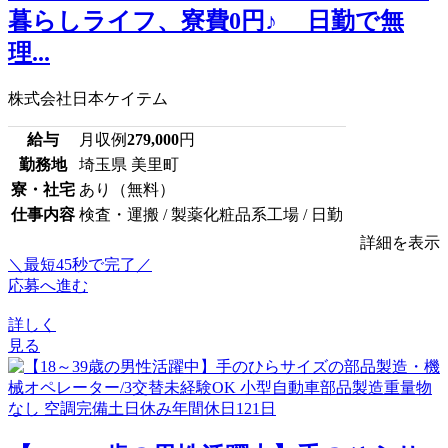
暮らしライフ、寮費0円♪ 日勤で無
理...
株式会社日本ケイテム
給与
月収例
279,000
円
勤務地
埼玉県 美里町
寮・社宅
あり（無料）
仕事内容
検査・運搬 / 製薬化粧品系工場 / 日勤
詳細を表示
＼最短45秒で完了／
応募へ進む
詳しく
見る