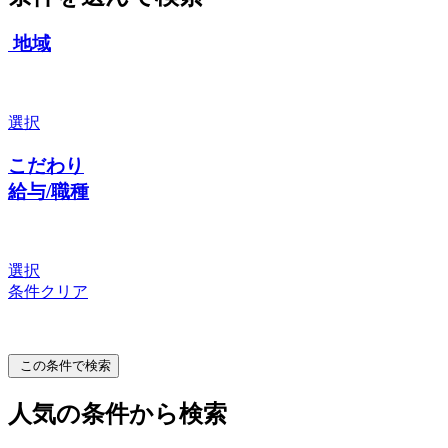
地域
選択
こだわり
給与/職種
選択
条件クリア
この条件で検索
人気の条件から検索