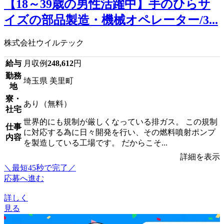
【18～39歳の男性活躍中】手のひらサ
イズの部品製造・機械オペレーター/3...
株式会社ウイルテック
給与
月収例
248,612
円
勤務
埼玉県 美里町
地
寮・
あり（無料）
社宅
世界的にも規制が厳しくなっている排ガス。 この規制
仕事
に対応する為に日々開発を行い、その燃料噴射ポンプ
内容
を製造している工場です。 だからこそ...
詳細を表示
＼最短45秒で完了／
応募へ進む
詳しく
見る