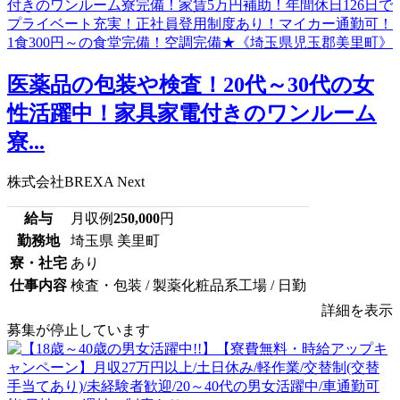
医薬品の包装や検査！20代～30代の女
性活躍中！家具家電付きのワンルーム
寮...
株式会社BREXA Next
給与
月収例
250,000
円
勤務地
埼玉県 美里町
寮・社宅
あり
仕事内容
検査・包装 / 製薬化粧品系工場 / 日勤
詳細を表示
募集が停止しています