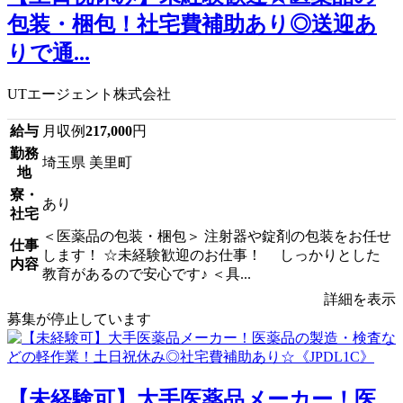
包装・梱包！社宅費補助あり◎送迎あ
りで通...
UTエージェント株式会社
給与
月収例
217,000
円
勤務
埼玉県 美里町
地
寮・
あり
社宅
＜医薬品の包装・梱包＞ 注射器や錠剤の包装をお任せ
仕事
します！ ☆未経験歓迎のお仕事！ しっかりとした
内容
教育があるので安心です♪ ＜具...
詳細を表示
募集が停止しています
【未経験可】大手医薬品メーカー！医