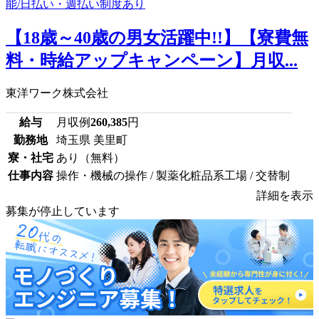
【18歳～40歳の男女活躍中!!】【寮費無
料・時給アップキャンペーン】月収...
東洋ワーク株式会社
給与
月収例
260,385
円
勤務地
埼玉県 美里町
寮・社宅
あり（無料）
仕事内容
操作・機械の操作 / 製薬化粧品系工場 / 交替制
詳細を表示
募集が停止しています