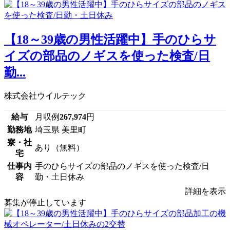
【18～39歳の男性活躍中】手のひらサ
イズの部品のノギスを使った検査/日
勤...
株式会社ウイルテック
給与
月収例
267,974
円
勤務地
埼玉県 美里町
寮・社
あり（無料）
宅
仕事内
手のひらサイズの部品のノギスを使った検査/日
容
勤・土日休み
詳細を表示
募集が停止しています