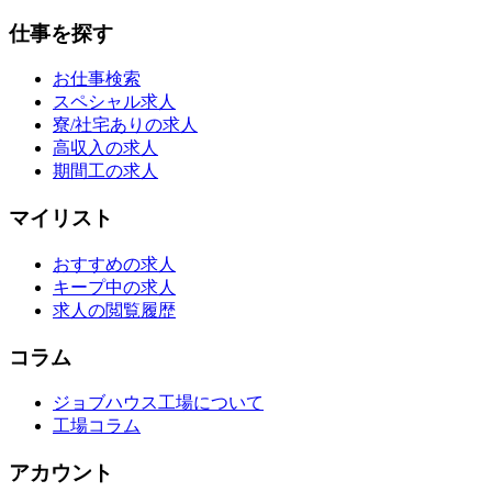
仕事を探す
お仕事検索
スペシャル求人
寮/社宅ありの求人
高収入の求人
期間工の求人
マイリスト
おすすめの求人
キープ中の求人
求人の閲覧履歴
コラム
ジョブハウス工場について
工場コラム
アカウント