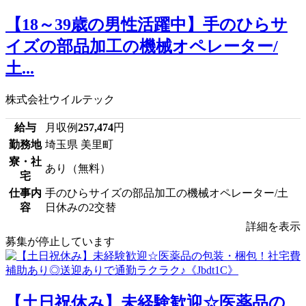
【18～39歳の男性活躍中】手のひらサ
イズの部品加工の機械オペレーター/
土...
株式会社ウイルテック
給与
月収例
257,474
円
勤務地
埼玉県 美里町
寮・社
あり（無料）
宅
仕事内
手のひらサイズの部品加工の機械オペレーター/土
容
日休みの2交替
詳細を表示
募集が停止しています
【土日祝休み】未経験歓迎☆医薬品の