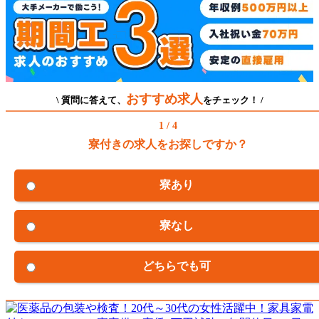
おすすめ求人
\ 質問に答えて、
をチェック！ /
1 / 4
寮付きの求人をお探しですか？
寮あり
寮なし
どちらでも可