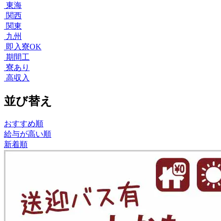
東海
関西
関東
九州
即入寮OK
期間工
寮あり
高収入
並び替え
おすすめ順
給与が高い順
新着順