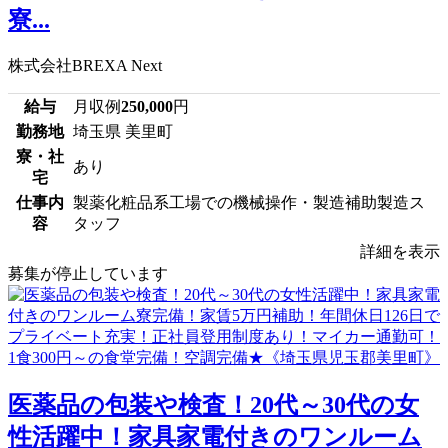
寮...
株式会社BREXA Next
給与
月収例
250,000
円
勤務地
埼玉県 美里町
寮・社
あり
宅
仕事内
製薬化粧品系工場での機械操作・製造補助製造ス
容
タッフ
詳細を表示
募集が停止しています
医薬品の包装や検査！20代～30代の女
性活躍中！家具家電付きのワンルーム