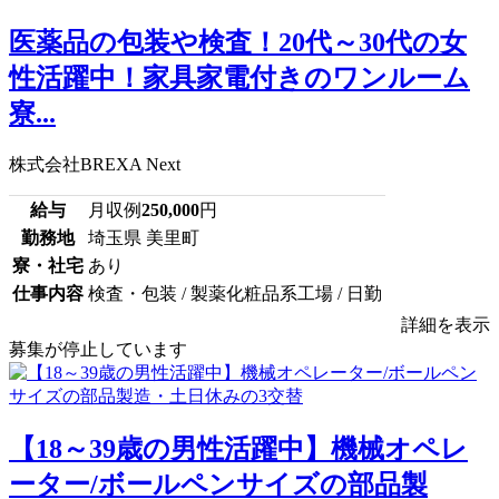
医薬品の包装や検査！20代～30代の女
性活躍中！家具家電付きのワンルーム
寮...
株式会社BREXA Next
給与
月収例
250,000
円
勤務地
埼玉県 美里町
寮・社宅
あり
仕事内容
検査・包装 / 製薬化粧品系工場 / 日勤
詳細を表示
募集が停止しています
【18～39歳の男性活躍中】機械オペレ
ーター/ボールペンサイズの部品製