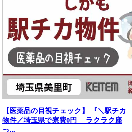
【医薬品の目視チェック】 『＼駅チカ
物件／埼玉県で寮費0円 ラクラク座
っ...