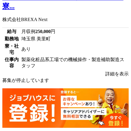
寮...
株式会社BREXA Next
給与
月収例
250,000
円
勤務地
埼玉県 美里町
寮・社
あり
宅
仕事内
製薬化粧品系工場での機械操作・製造補助製造ス
容
タッフ
詳細を表示
募集が停止しています