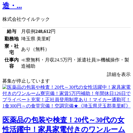
造・...
株式会社ウイルテック
給与
月収例
248,612
円
勤務地
埼玉県 美里町
寮・社
あり（無料）
宅
仕事内
≪寮無料・月収24.5万円・派遣社員≫機械操作・製
容
造補助
詳細を表示
募集が停止しています
医薬品の包装や検査！20代～30代の女
性活躍中！家具家電付きのワンルーム