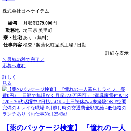
株式会社日本ケイテム
給与
月収例
279,000
円
勤務地
埼玉県 美里町
寮・社宅
あり（無料）
仕事内容
検査 / 製薬化粧品系工場 / 日勤
詳細を表示
＼最短45秒で完了／
応募へ進む
詳しく
見る
【薬のパッケージ検査】 『憧れの一人