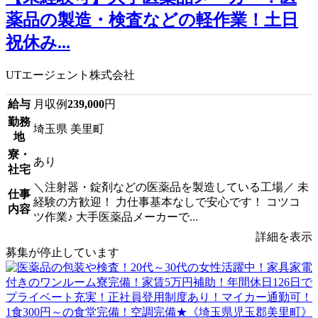
薬品の製造・検査などの軽作業！土日
祝休み...
UTエージェント株式会社
給与
月収例
239,000
円
勤務
埼玉県 美里町
地
寮・
あり
社宅
＼注射器・錠剤などの医薬品を製造している工場／ 未
仕事
経験の方歓迎！ 力仕事基本なしで安心です！ コツコ
内容
ツ作業♪ 大手医薬品メーカーで...
詳細を表示
募集が停止しています