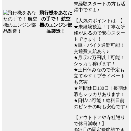
未経験スタートの方も活
躍中ですよ♪
飛行機をあなた
の手で！ 航空
【人気のポイントは…】
機のエンジン部
★未経験歓迎！丁寧な研
品製造！
修があるので安心スター
トできます！
★車・バイク通勤可能！
交通費支給あり♪
★月収27万円以上可能！
シッカリ稼げます！
★土日休みなので予定も
立てやすくプライベート
も充実！
★年間休日130日！長期休
暇もシッカリあります！
★日払い可能！給料日前
のピンチの時も安心です♪
【アウトドアや寺社巡り
で休日満喫！】
◎毎月の固定費節約でき