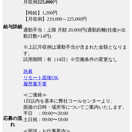
月収例
225,000
円
【時給】1,200円
【月収例】210,000～225,000円
給与詳細
通勤手当：上限 月額 20,000円(通勤距離(往復)×出
勤日数×14円)
※上記月収例は通勤手当が含まれた金額となりま
す。
試用期間：有（14日）※労働条件の変更なし
急募
リモート面接OK
履歴書不要
≪ご連絡≫
1日以内を基本に弊社コールセンターより、
面接の日時・場所等についてご案内いたします。
平日 ：09:00〜20:00
応募の流
土日祝：09:00〜18:00
れ
≪面談・お仕事案内≫