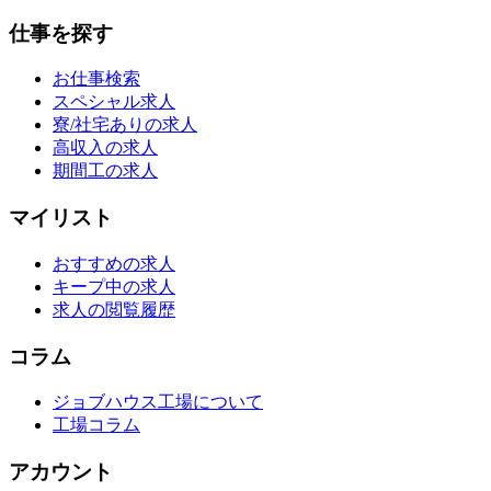
仕事を探す
お仕事検索
スペシャル求人
寮/社宅ありの求人
高収入の求人
期間工の求人
マイリスト
おすすめの求人
キープ中の求人
求人の閲覧履歴
コラム
ジョブハウス工場について
工場コラム
アカウント