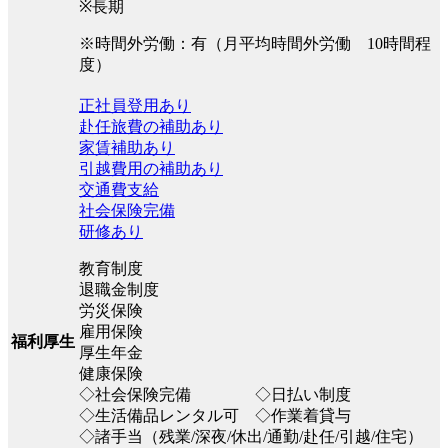
※長期
※時間外労働：有（月平均時間外労働 10時間程
度）
正社員登用あり
赴任旅費の補助あり
家賃補助あり
引越費用の補助あり
交通費支給
社会保険完備
研修あり
教育制度
退職金制度
労災保険
雇用保険
福利厚生
厚生年金
健康保険
◇社会保険完備 ◇日払い制度
◇生活備品レンタル可 ◇作業着貸与
◇諸手当（残業/深夜/休出/通勤/赴任/引越/住宅）