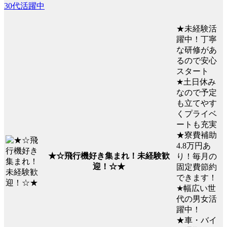
30代活躍中
★未経験活
躍中！丁寧
な研修があ
るので安心
スタート
★土日休み
なので予定
も立てやす
くプライベ
ートも充実
★寮費補助
4.8万円あ
★☆飛行機好き集まれ！未経験歓
り！毎月の
迎！☆★
固定費節約
できます！
★幅広い世
代の男女活
躍中！
★車・バイ