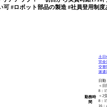
い可 #ロボット部品の製造 #社員登用制度あ
土日
完全
交替
派遣
日勤
＜日
8：1
＜2
勤務時
8：1
間
16：