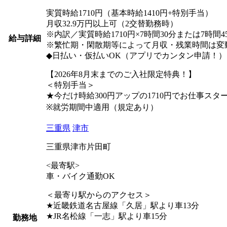
実質時給1710円（基本時給1410円+特別手当）
月収32.9万円以上可（2交替勤務時）
※内訳／実質時給1710円×7時間30分または7時間
給与詳細
※繁忙期・閑散期等によって月収・残業時間は変
◆日払い・仮払いOK（アプリでカンタン申請！）
【2026年8月末までのご入社限定特典！】
＜特別手当＞
★今だけ時給300円アップの1710円でお仕事スタ
※就労期間中適用（規定あり）
三重県
津市
三重県津市片田町
<最寄駅>
車・バイク通勤OK
＜最寄り駅からのアクセス＞
★近畿鉄道名古屋線「久居」駅より車13分
★JR名松線「一志」駅より車15分
勤務地