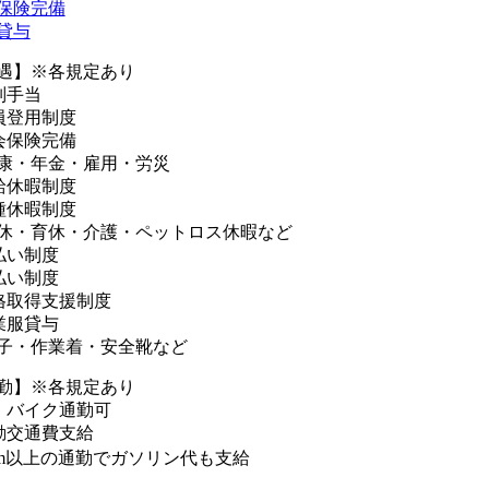
保険完備
貸与
遇】※各規定あり
別手当
員登用制度
会保険完備
康・年金・雇用・労災
給休暇制度
種休暇制度
休・育休・介護・ペットロス休暇など
払い制度
払い制度
格取得支援制度
業服貸与
子・作業着・安全靴など
勤】※各規定あり
・バイク通勤可
勤交通費支給
km以上の通勤でガソリン代も支給