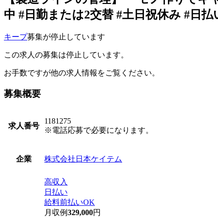
中 #日勤または2交替 #土日祝休み #日払
キープ
募集が停止しています
この求人の募集は停止しています。
お手数ですが他の求人情報をご覧ください。
募集概要
1181275
求人番号
※電話応募で必要になります。
株式会社日本ケイテム
企業
高収入
日払い
給料前払いOK
月収例
329,000
円