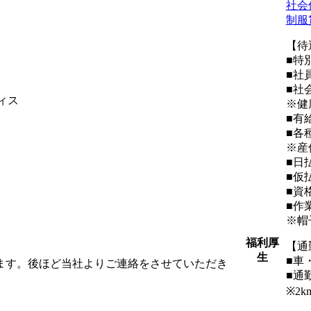
社会
制服
【待
■特
■社
■社
ィス
※健
■有
■各
※産
■日
■仮
■資
■作
※帽
福利厚
【通
生
■車
します。後ほど当社よりご連絡をさせていただき
■通
※2