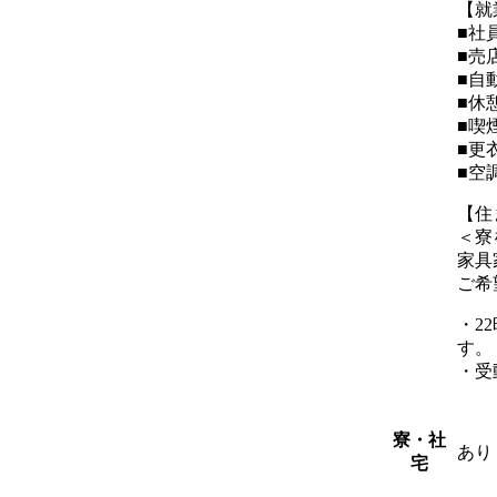
【就
■社
■売
■自
■休
■喫
■更
■空
【住
＜寮
家具
ご希
・2
す。
・受
寮・社
あり
宅