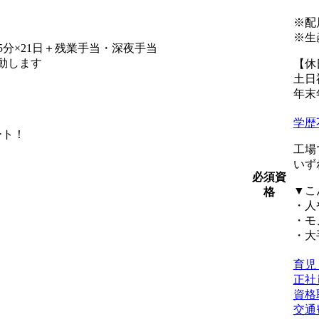
※配
※生
45分×21日＋残業手当・深夜手当
動します
【休
土日
年末
学歴
ート！
工場
いず
必須資
▼こ
格
・人
・モ
・大
育児
正社
資格
交通