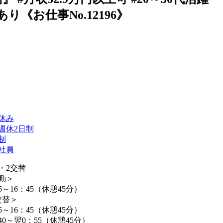
り《お仕事No.12196》
休み
週休2日制
制
社員
・2交替
勤＞
5～16：45（休憩45分）
交替＞
5～16：45（休憩45分）
40～翌0：55（休憩45分）