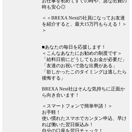
お仕事を初めてすぐの時や、急な出費の
時も安心◎
＜＜BREXA Nextの社員になってお友達
を紹介すると、最大15万円もらえる！＞
＞
■あなたの毎日を応援します！
＜こんなあなたにお勧めの制度です＞
「給料日前にどうしてもお金が必要だ」
「友達のお祝いで急な出費がある」
「欲しかったこのタイミングは逃したら
後悔する」
BREXA Next社はそんな気持ちに正面か
ら向き合います！
＜スマートフォンで簡単申請！＞
お手軽！
使い慣れたスマホでカンタン申込、早け
れば働いた翌日振込み！
自分の口座を翌日チェック！