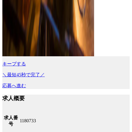
キープする
＼最短45秒で完了／
応募へ進む
求人概要
求人番
1180733
号