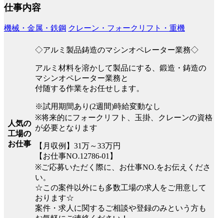
仕事内容
機械・金属・鉄鋼
クレーン・フォークリフト・重機
◇アルミ製品鋳造のマシンオペレーター業務◇
アルミ材料を溶かして製品にする、鍛造・鋳造の
マシンオペレーター業務と
付随する作業をお任せします。
※試用期間あり(2週間)時給変動なし
※将来的にフォークリフト、玉掛、クレーンの資格
人気の
が必要となります
工場の
お仕事
【月収例】31万～33万円
【お仕事NO.12786-01】
※ご応募いただく際に、お仕事NO.をお伝えくださ
い。
☆この案件以外にも多数工場の求人をご用意して
おります☆
案件・求人に関するご相談や登録のみという方も