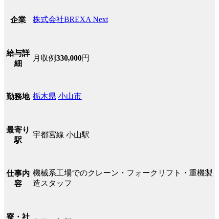
株式会社BREXA Next
企業
給与詳
月収例
330,000
円
細
栃木県
小山市
勤務地
最寄り
宇都宮線 小山駅
駅
機械系工場でのクレーン・フォークリフト・重機製
仕事内
造スタッフ
容
寮・社