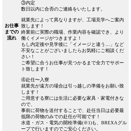
③内定
数日以内に合否のご連絡をいたします。
就業先によって異なりますが、工場見学へご案内
お仕事
致します！
までの
終業前に実際の職場、作業内容を確認でき、より
流れ
働くイメージがつきますよ！
もし内定後や見学後に「イメージと違う…」など
不安なことがございましたらお気軽にご相談くだ
さい！
ご希望に合うお仕事が見つかるまで全力でサポー
ト致します！
④赴任〜入寮
就業先が遠方の場合は引っ越しの準備をお願い致
します！
ご用意する寮には生活に必要な家具・家電付きな
ので、
事前に荷物を送付することで、赴任当日は必要最
低限の荷物のみでの赴任が可能です！
水道・ガス・電気の開栓準備(※1)も、BREXAグル
ープで行いますのでご安心ください。