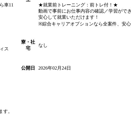
ら車11
★就業前トレーニング：前トレ付！★
動画で事前にお仕事内容の確認／学習がで
安心して就業いただけます！
※綜合キャリアオプションなら全案件、安
寮・社
なし
宅
ィス
2026年02月24日
公開日
ます。