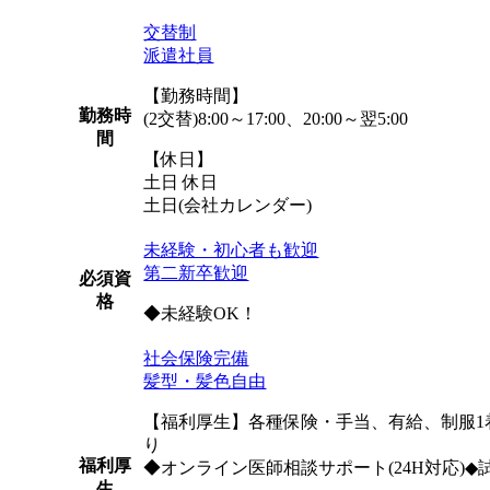
交替制
派遣社員
【勤務時間】
勤務時
(2交替)8:00～17:00、20:00～翌5:00
間
【休日】
土日 休日
土日(会社カレンダー)
未経験・初心者も歓迎
第二新卒歓迎
必須資
格
◆未経験OK！
社会保険完備
髪型・髪色自由
【福利厚生】各種保険・手当、有給、制服
り
福利厚
◆オンライン医師相談サポート(24H対応)◆試
生