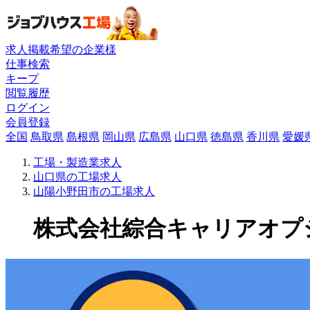
求人掲載希望の企業様
仕事検索
キープ
閲覧履歴
ログイン
会員登録
全国
鳥取県
島根県
岡山県
広島県
山口県
徳島県
香川県
愛媛
工場・製造業求人
山口県の工場求人
山陽小野田市の工場求人
株式会社綜合キャリアオプショ