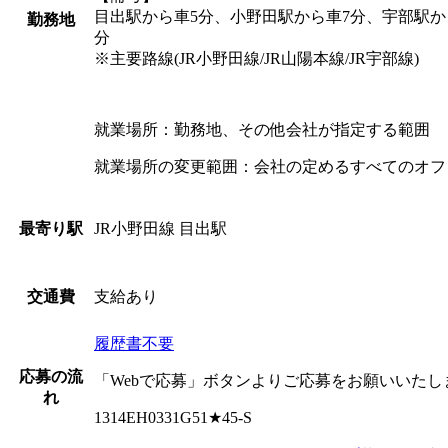
目出駅から車5分、小野田駅から車7分、宇部駅か
勤務地
分
※主要路線(JR小野田線/JR山陽本線/JR宇部線)
就業場所：勤務地、その他会社が指定する範囲
就業場所の変更範囲：会社の定めるすべてのオフ
JR小野田線 目出駅
最寄り駅
支給あり
交通費
履歴書不要
応募の流
「Webで応募」ボタンよりご応募をお願いいたし
れ
1314EH0331G51★45-S