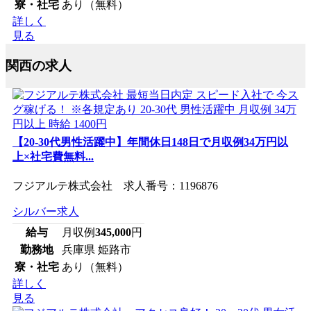
寮・社宅
あり（無料）
詳しく
見る
関西の求人
【20-30代男性活躍中】年間休日148日で月収例34万円以
上×社宅費無料...
フジアルテ株式会社 求人番号：1196876
シルバー求人
給与
月収例
345,000
円
勤務地
兵庫県 姫路市
寮・社宅
あり（無料）
詳しく
見る