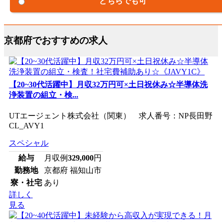
どちらでも可
京都府でおすすめの求人
【20~30代活躍中】月収32万円可×土日祝休み☆半導体洗
浄装置の組立・検...
UTエージェント株式会社（関東） 求人番号：NP長田野
CL_AVY1
スペシャル
給与
月収例
329,000
円
勤務地
京都府 福知山市
寮・社宅
あり
詳しく
見る