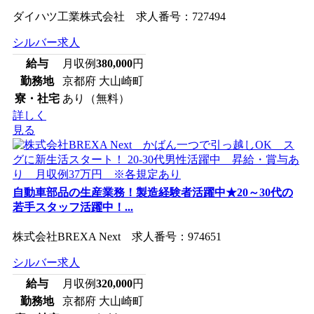
ダイハツ工業株式会社 求人番号：727494
シルバー求人
給与
月収例
380,000
円
勤務地
京都府 大山崎町
寮・社宅
あり（無料）
詳しく
見る
自動車部品の生産業務！製造経験者活躍中★20～30代の
若手スタッフ活躍中！...
株式会社BREXA Next 求人番号：974651
シルバー求人
給与
月収例
320,000
円
勤務地
京都府 大山崎町