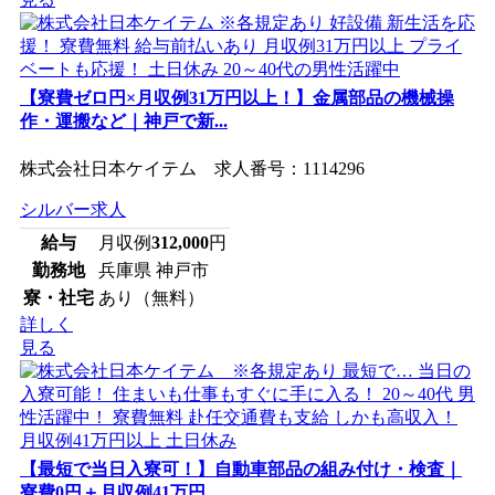
【寮費ゼロ円×月収例31万円以上！】金属部品の機械操
作・運搬など｜神戸で新...
株式会社日本ケイテム 求人番号：1114296
シルバー求人
給与
月収例
312,000
円
勤務地
兵庫県 神戸市
寮・社宅
あり（無料）
詳しく
見る
【最短で当日入寮可！】自動車部品の組み付け・検査｜
寮費0円＋月収例41万円...