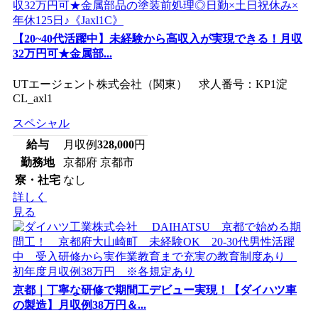
【20~40代活躍中】未経験から高収入が実現できる！月収
32万円可★金属部...
UTエージェント株式会社（関東） 求人番号：KP1淀
CL_axl1
スペシャル
給与
月収例
328,000
円
勤務地
京都府 京都市
寮・社宅
なし
詳しく
見る
京都｜丁寧な研修で期間工デビュー実現！【ダイハツ車
の製造】月収例38万円＆...