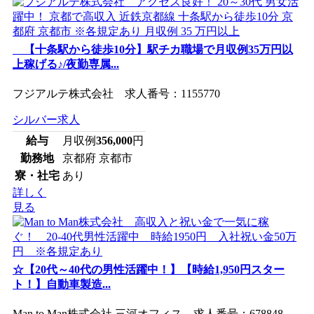
【十条駅から徒歩10分】駅チカ職場で月収例35万円以
上稼げる♪/夜勤専属...
フジアルテ株式会社 求人番号：1155770
シルバー求人
給与
月収例
356,000
円
勤務地
京都府 京都市
寮・社宅
あり
詳しく
見る
☆【20代～40代の男性活躍中！】【時給1,950円スター
ト！】自動車製造...
Man to Man株式会社 三河オフィス 求人番号：678848