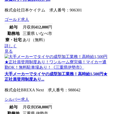
株式会社日本ケイテム 求人番号：906301
ゴールド求人
給与
月収例
412,000
円
勤務地
三重県 いなべ市
寮・社宅
あり（無料）
詳しく
見る
大手メーカーでタイヤの成型加工業務！高時給1,500円★
正社員登用制度あり...
株式会社BREXA Next 求人番号：988042
シルバー求人
給与
月収例
350,000
円
勤務地
三重県 伊勢市