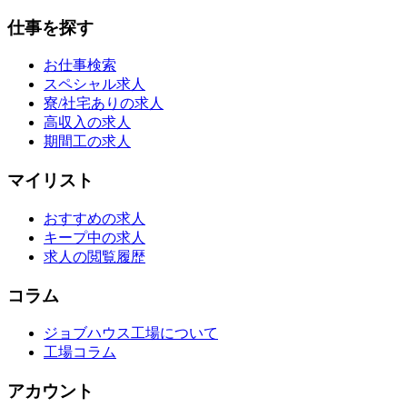
仕事を探す
お仕事検索
スペシャル求人
寮/社宅ありの求人
高収入の求人
期間工の求人
マイリスト
おすすめの求人
キープ中の求人
求人の閲覧履歴
コラム
ジョブハウス工場について
工場コラム
アカウント