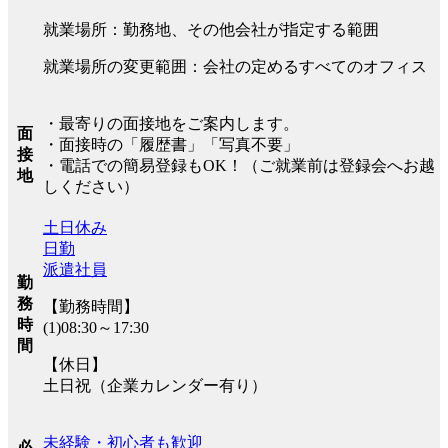
就業場所：勤務地、その他会社が指定する範囲
就業場所の変更範囲：会社の定めるすべてのオフィス
・最寄りの面接地をご案内します。
面
・面接時の「履歴書」「写真不要」
接
・電話での簡易登録もOK！（ご就業前は登録会へお越
地
しください）
土日休み
日勤
派遣社員
勤
務
【勤務時間】
時
(1)08:30～17:30
間
【休日】
土日祝（企業カレンダー有り）
未経験・初心者も歓迎
必