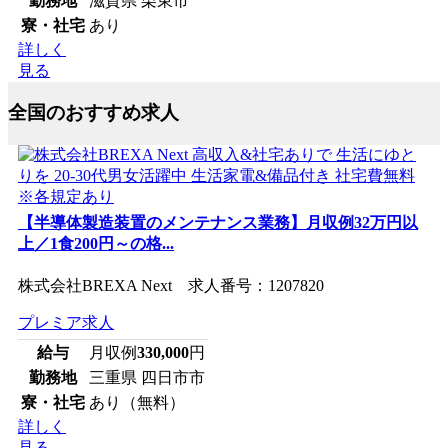
勤務地
滋賀県 栗東市
寮・社宅
あり
詳しく
見る
全国のおすすめ求人
【半導体製造装置のメンテナンス業務】月収例32万円以
上／1食200円～の格...
株式会社BREXA Next 求人番号：1207820
プレミア求人
給与
月収例
330,000
円
勤務地
三重県 四日市市
寮・社宅
あり（無料）
詳しく
見る