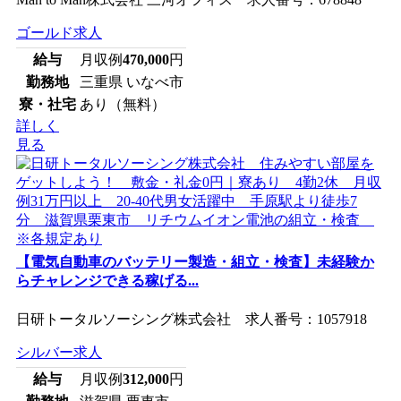
ゴールド求人
給与
月収例
470,000
円
勤務地
三重県 いなべ市
寮・社宅
あり（無料）
詳しく
見る
【電気自動車のバッテリー製造・組立・検査】未経験か
らチャレンジできる稼げる...
日研トータルソーシング株式会社 求人番号：1057918
シルバー求人
給与
月収例
312,000
円