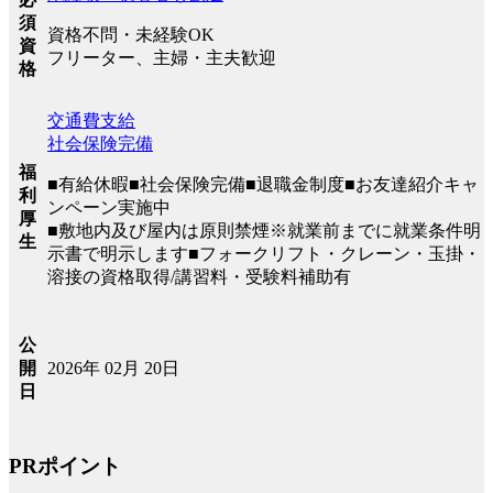
須
資格不問・未経験OK
資
フリーター、主婦・主夫歓迎
格
交通費支給
社会保険完備
福
■有給休暇■社会保険完備■退職金制度■お友達紹介キャ
利
ンペーン実施中
厚
■敷地内及び屋内は原則禁煙※就業前までに就業条件明
生
示書で明示します■フォークリフト・クレーン・玉掛・
溶接の資格取得/講習料・受験料補助有
公
2026年 02月 20日
開
日
PRポイント