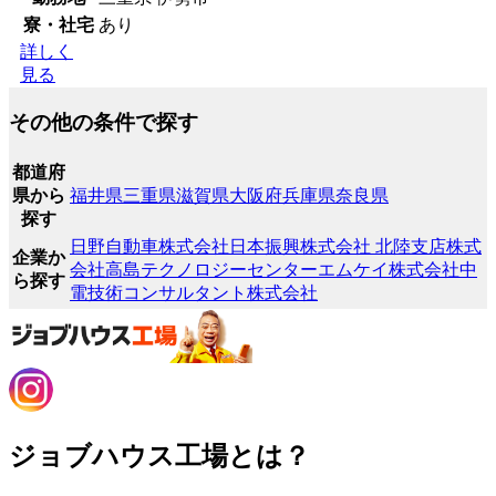
寮・社宅
あり
詳しく
見る
その他の条件で探す
都道府
県から
福井県
三重県
滋賀県
大阪府
兵庫県
奈良県
探す
日野自動車株式会社
日本振興株式会社 北陸支店
株式
企業か
会社高島テクノロジーセンター
エムケイ株式会社
中
ら探す
電技術コンサルタント株式会社
ジョブハウス工場とは？