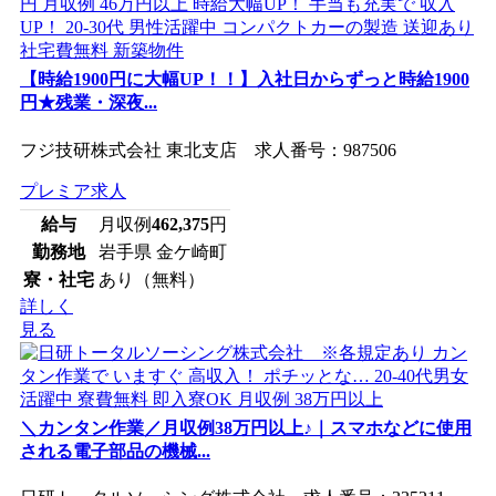
【時給1900円に大幅UP！！】入社日からずっと時給1900
円★残業・深夜...
フジ技研株式会社 東北支店 求人番号：987506
プレミア求人
給与
月収例
462,375
円
勤務地
岩手県 金ケ崎町
寮・社宅
あり（無料）
詳しく
見る
＼カンタン作業／月収例38万円以上♪｜スマホなどに使用
される電子部品の機械...