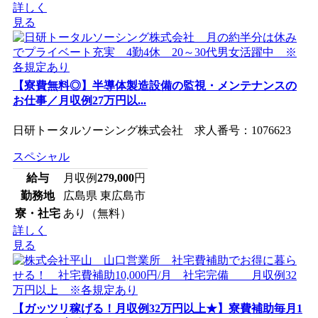
詳しく
見る
【寮費無料◎】半導体製造設備の監視・メンテナンスの
お仕事／月収例27万円以...
日研トータルソーシング株式会社 求人番号：1076623
スペシャル
給与
月収例
279,000
円
勤務地
広島県 東広島市
寮・社宅
あり（無料）
詳しく
見る
【ガッツリ稼げる！月収例32万円以上★】寮費補助毎月1