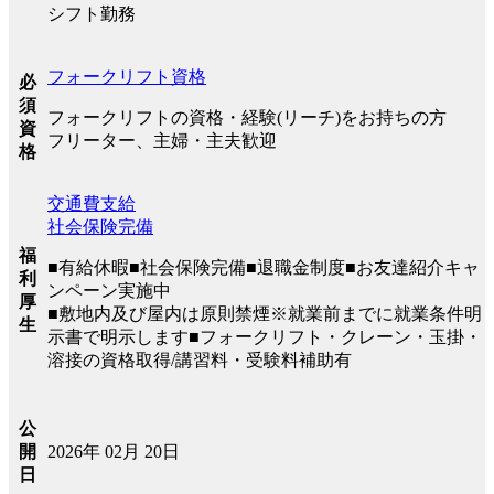
シフト勤務
フォークリフト資格
必
須
フォークリフトの資格・経験(リーチ)をお持ちの方
資
フリーター、主婦・主夫歓迎
格
交通費支給
社会保険完備
福
■有給休暇■社会保険完備■退職金制度■お友達紹介キャ
利
ンペーン実施中
厚
■敷地内及び屋内は原則禁煙※就業前までに就業条件明
生
示書で明示します■フォークリフト・クレーン・玉掛・
溶接の資格取得/講習料・受験料補助有
公
2026年 02月 20日
開
日