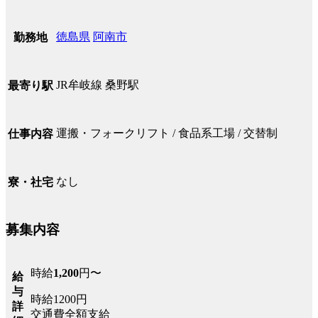
徳島県
阿南市
勤務地
JR牟岐線 桑野駅
最寄り駅
運搬・フォークリフト / 食品系工場 / 交替制
仕事内容
なし
寮・社宅
募集内容
時給
1,200
円〜
給
与
時給1200円
詳
交通費全額支給