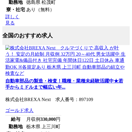
勤務地
徳島県 松茂町
寮・社宅
あり（無料）
詳しく
見る
全国のおすすめ求人
自動車部品の製造・検査！職種・業種未経験活躍中★若
手からミドルまで幅広い年...
株式会社BREXA Next 求人番号：897109
ゴールド求人
給与
月収例
330,000
円
勤務地
栃木県 上三川町