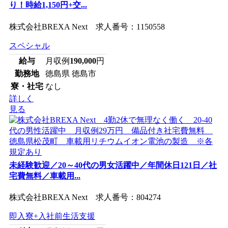
り！時給1,150円+交...
株式会社BREXA Next 求人番号：1150558
スペシャル
給与
月収例
190,000
円
勤務地
徳島県 徳島市
寮・社宅
なし
詳しく
見る
未経験歓迎／20～40代の男女活躍中／年間休日121日／社
宅費無料／車載用...
株式会社BREXA Next 求人番号：804274
即入寮+入社前生活支援