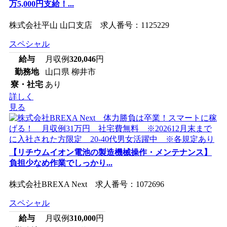
万5,000円支給！...
株式会社平山 山口支店 求人番号：1125229
スペシャル
給与
月収例
320,046
円
勤務地
山口県 柳井市
寮・社宅
あり
詳しく
見る
【リチウムイオン電池の製造機械操作・メンテナンス】
負担少なめ作業でしっかり...
株式会社BREXA Next 求人番号：1072696
スペシャル
給与
月収例
310,000
円