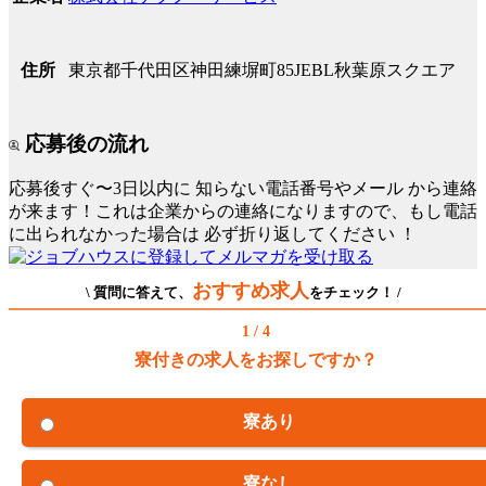
東京都千代田区神田練塀町85JEBL秋葉原スクエア
住所
応募後の流れ
応募後すぐ〜3日以内に
知らない電話番号やメール
から連絡
が来ます！これは企業からの連絡になりますので、もし電話
に出られなかった場合は
必ず折り返してください
！
おすすめ求人
\ 質問に答えて、
をチェック！ /
1 / 4
寮付きの求人をお探しですか？
寮あり
寮なし