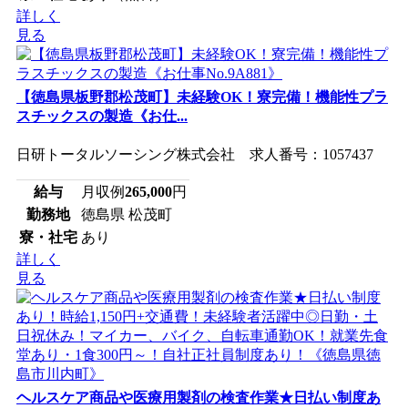
詳しく
見る
【徳島県板野郡松茂町】未経験OK！寮完備！機能性プラ
スチックスの製造《お仕...
日研トータルソーシング株式会社 求人番号：1057437
給与
月収例
265,000
円
勤務地
徳島県 松茂町
寮・社宅
あり
詳しく
見る
ヘルスケア商品や医療用製剤の検査作業★日払い制度あ