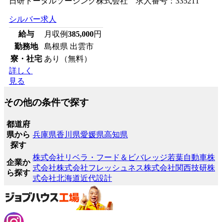
日研トータルソーシング株式会社 求人番号：335211
シルバー求人
給与
月収例
385,000
円
勤務地
島根県 出雲市
寮・社宅
あり（無料）
詳しく
見る
その他の条件で探す
都道府
県から
兵庫県
香川県
愛媛県
高知県
探す
株式会社リベラ・フード＆ビバレッジ
若葉自動車株
企業か
式会社
株式会社フレッシュネス
株式会社関西技研
株
ら探す
式会社北海道近代設計