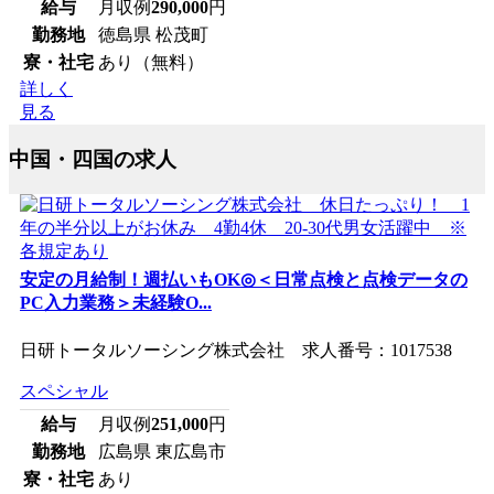
給与
月収例
290,000
円
勤務地
徳島県 松茂町
寮・社宅
あり（無料）
詳しく
見る
中国・四国の求人
安定の月給制！週払いもOK◎＜日常点検と点検データの
PC入力業務＞未経験O...
日研トータルソーシング株式会社 求人番号：1017538
スペシャル
給与
月収例
251,000
円
勤務地
広島県 東広島市
寮・社宅
あり