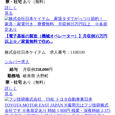
寮・社宅
あり（無料）
詳しく
見る
【電子基板の製造（機械オペレーター）】月収例35万円
以上☆／家賃無料で住め...
株式会社日本ケイテム 求人番号：1108330
シルバー求人
給与
月収例
358,000
円
勤務地
岐阜県 大野町
寮・社宅
あり（無料）
詳しく
見る