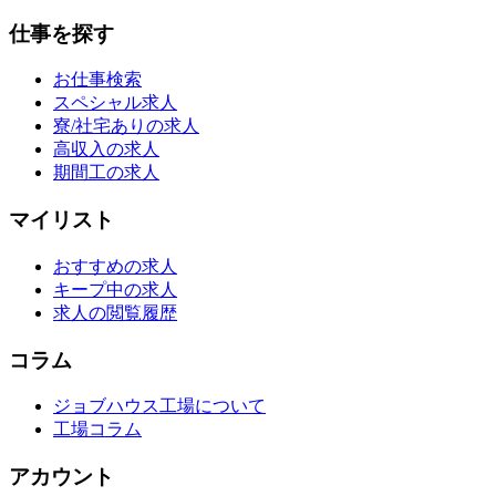
仕事を探す
お仕事検索
スペシャル求人
寮/社宅ありの求人
高収入の求人
期間工の求人
マイリスト
おすすめの求人
キープ中の求人
求人の閲覧履歴
コラム
ジョブハウス工場について
工場コラム
アカウント