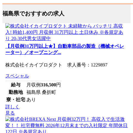
福島県でおすすめの求人
【月収例31万円以上★】自動車部品の製造（機械オペレ
ーター）／オープニング...
株式会社イカイプロダクト 求人番号：1229897
スペシャル
給与
月収例
316,500
円
勤務地
福島県 桑折町
寮・社宅
あり
詳しく
見る