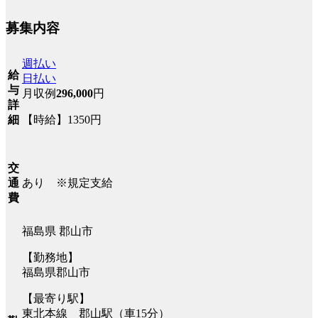
募集内容
週払い
給
日払い
与
月収例
296,000
円
詳
【時給】1350円
細
交
あり ※規定支給
通
費
福島県 郡山市
【勤務地】
福島県郡山市
【最寄り駅】
東北本線 郡山駅（車15分）