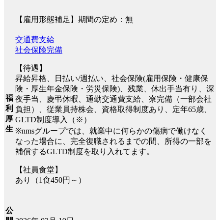
【雇用形態補足】期間の定め：無
交通費支給
社会保険完備
【待遇】
昇給昇格、日払い/週払い、社会保険(雇用保険・健康保
険・厚生年金保険・労災保険)、残業、休出手当有り、深
福
夜手当、慶弔休暇、通勤交通費支給、寮完備（一部会社
利
負担）、従業員持株会、資格取得制度あり、定年65歳、
厚
GLTD制度導入（※）
生
※nmsグループでは、就業中に何らかの傷病で働けなく
なった場合に、完全復職されるまでの間、所得の一部を
補償するGLTD制度を取り入れてます。
【社員食堂】
あり（1食450円～）
公