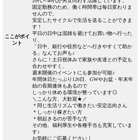
20代～40代が男女問わず活躍しています。
固定勤務のため、働く時間帯は毎日変わりま
せんので、
安定したサイクルで生活を送ることができま
す！
平日の日中は混雑を避けてお買い物へ行った
ここがポイ
り、
ント
「日中、銀行や役所などへ行きやすくて助か
る」なんてお声も♪
さらに！土日祝休みで家族や友達との予定も
合わせやすく、
週末開催のイベントにも参加が可能♪
年間休日たっぷり126日、GWやお盆・年末年
始の長期連休もあるので
しっかり休める環境が整っています◎
＼こんな方、大歓迎★／
＊同じ生活リズムで働きたい安定志向さん
＊しっかり稼ぎたい方
＊朝起きるのが苦手な方
その他、福利厚生や各種手当も充実していま
す♪
お気軽にご応募ください！