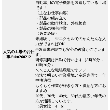
自動車用の電子機器を製造している工場
です！
〈主なお仕事内容〉
・部品の組み立て
・製品の動作検査、外観検査
・製品の梱包作業
〈必要経験〉
未経験可 ※エクセルでのかんたんな入
力ができればOK
※製造未経験でも安心の教育がございま
人気の工場のお仕
す。
事/fuku260212
研修期間は日勤で行います（8時30分～
17時20分）
＼＼こんな職場環境です／／
清潔で明るい作業環境と空調完備で一年
中快適◎
もくもく作業が好きな方・得意な方にお
すすめ！
20代、30代、40代、50代の幅広い年代の
方が活躍しています。
（男女比 4：6）