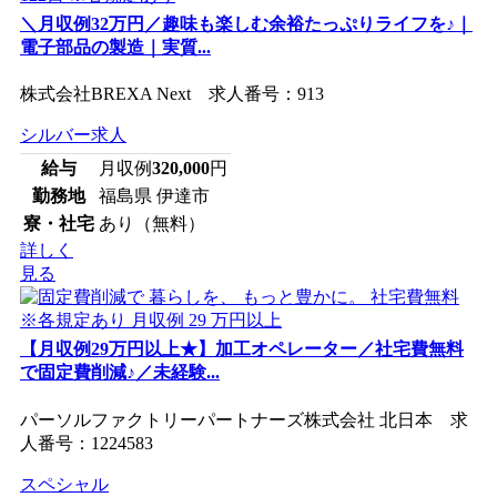
＼月収例32万円／趣味も楽しむ余裕たっぷりライフを♪｜
電子部品の製造｜実質...
株式会社BREXA Next 求人番号：913
シルバー求人
給与
月収例
320,000
円
勤務地
福島県 伊達市
寮・社宅
あり（無料）
詳しく
見る
【月収例29万円以上★】加工オペレーター／社宅費無料
で固定費削減♪／未経験...
パーソルファクトリーパートナーズ株式会社 北日本 求
人番号：1224583
スペシャル