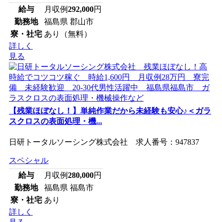
給与
月収例
292,000
円
勤務地
福島県 郡山市
寮・社宅
あり（無料）
詳しく
見る
【残業ほぼなし！】単純作業だから未経験も安心♪＜ガラ
スクロスの表面処理・機...
日研トータルソーシング株式会社 求人番号：947837
スペシャル
給与
月収例
280,000
円
勤務地
福島県 福島市
寮・社宅
あり
詳しく