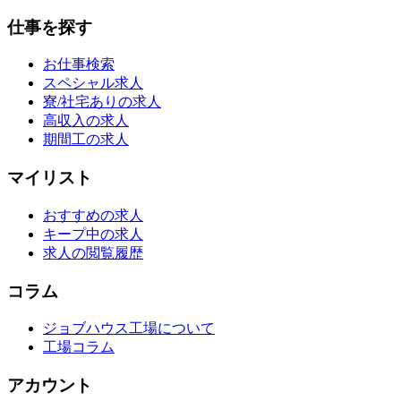
仕事を探す
お仕事検索
スペシャル求人
寮/社宅ありの求人
高収入の求人
期間工の求人
マイリスト
おすすめの求人
キープ中の求人
求人の閲覧履歴
コラム
ジョブハウス工場について
工場コラム
アカウント