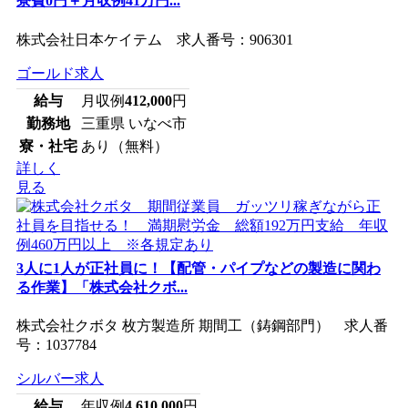
寮費0円＋月収例41万円...
株式会社日本ケイテム 求人番号：906301
ゴールド求人
給与
月収例
412,000
円
勤務地
三重県 いなべ市
寮・社宅
あり（無料）
詳しく
見る
3人に1人が正社員に！【配管・パイプなどの製造に関わ
る作業】「株式会社クボ...
株式会社クボタ 枚方製造所 期間工（鋳鋼部門） 求人番
号：1037784
シルバー求人
給与
年収例
4,610,000
円