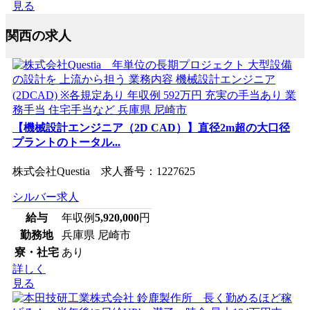
見る
関西の求人
【機械設計エンジニア（2D CAD）】直径2m超の大口径
プラントのトータル...
株式会社Questia 求人番号：1227625
シルバー求人
給与
年収例
5,920,000
円
勤務地
兵庫県 尼崎市
寮・社宅
あり
詳しく
見る