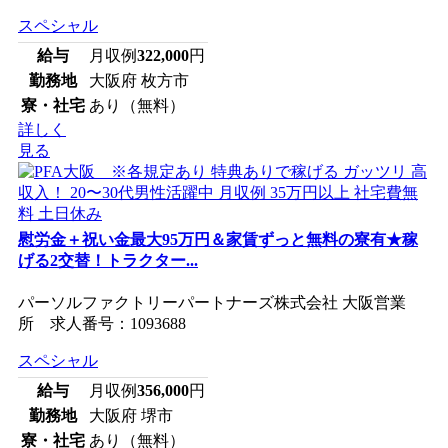
スペシャル
給与
月収例
322,000
円
勤務地
大阪府 枚方市
寮・社宅
あり（無料）
詳しく
見る
慰労金＋祝い金最大95万円＆家賃ずっと無料の寮有★稼
げる2交替！トラクター...
パーソルファクトリーパートナーズ株式会社 大阪営業
所 求人番号：1093688
スペシャル
給与
月収例
356,000
円
勤務地
大阪府 堺市
寮・社宅
あり（無料）