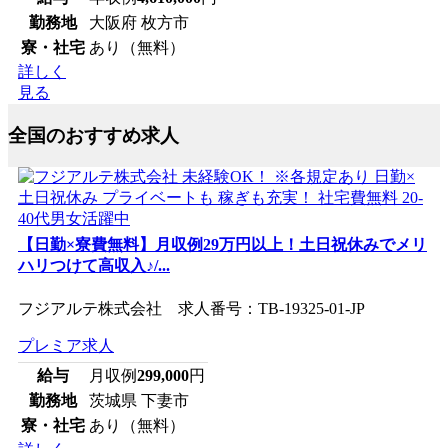
勤務地
大阪府 枚方市
寮・社宅
あり（無料）
詳しく
見る
全国のおすすめ求人
【日勤×寮費無料】月収例29万円以上！土日祝休みでメリ
ハリつけて高収入♪/...
フジアルテ株式会社 求人番号：TB-19325-01-JP
プレミア求人
給与
月収例
299,000
円
勤務地
茨城県 下妻市
寮・社宅
あり（無料）