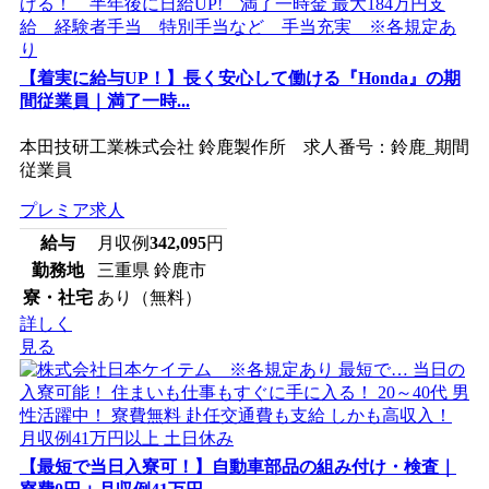
【着実に給与UP！】長く安心して働ける『Honda』の期
間従業員｜満了一時...
本田技研工業株式会社 鈴鹿製作所 求人番号：鈴鹿_期間
従業員
プレミア求人
給与
月収例
342,095
円
勤務地
三重県 鈴鹿市
寮・社宅
あり（無料）
詳しく
見る
【最短で当日入寮可！】自動車部品の組み付け・検査｜