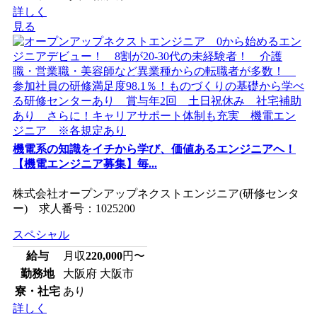
詳しく
見る
機電系の知識をイチから学び、価値あるエンジニアへ！
【機電エンジニア募集】毎...
株式会社オープンアップネクストエンジニア(研修センタ
ー) 求人番号：1025200
スペシャル
給与
月収
220,000
円〜
勤務地
大阪府 大阪市
寮・社宅
あり
詳しく