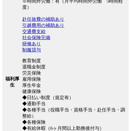
※時間外労働：有（月平均時間外労働 5時間程
度）
赴任旅費の補助あり
引越費用の補助あり
交通費支給
社会保険完備
研修あり
制服貸与
教育制度
退職金制度
労災保険
福利厚
雇用保険
生
厚生年金
健康保険
◆日払い制度（規定有）
◆通勤手当
◆各種手当（役職手当・資格手当・赴任手当・調
整給）
◆各種保険
◆有給休暇（6ヶ月間以上勤務後付与）