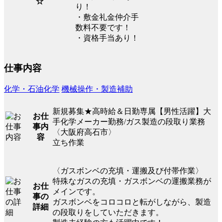
☆
り！
・敷金礼金仲介手
数料不要です！
・資格手当あり！
仕事内容
化学・石油化学
機械操作・製造補助
新規募集★高時給＆日勤専属【男性活躍】大
お仕
手化学メーカー勤務/ガス製造の段取り業務
事内
〈大阪府高石市〉
容
立ち作業
〈ガスボンベの充填・運搬及び付帯作業〉
特殊なガスの充填・ガスボンベの運搬業務が
お仕
メインです。
事の
ガスボンベをコロコロと転がしながら、製造
詳細
の段取りをしていただきます。