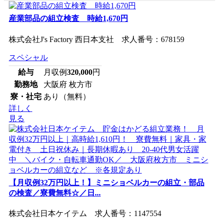
産業部品の組立検査 時給1,670円
株式会社J's Factory 西日本支社 求人番号：678159
スペシャル
給与
月収例
320,000
円
勤務地
大阪府 枚方市
寮・社宅
あり（無料）
詳しく
見る
【月収例32万円以上！】ミニショベルカーの組立・部品
の検査／寮費無料☆／日...
株式会社日本ケイテム 求人番号：1147554