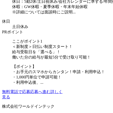
休日：5勤2休/土日祝休み/会社カレンダーに準ずる/年間休
休暇：GW休暇・夏季休暇・年末年始休暇
※詳細については面談時にご説明...
休日
土日休み
PRポイント
ここがポイント1
＜新制度＞日払い制度スタート！
給与受取日を「選べる」！
働いた分の給与が最短5分で受け取り可能！
【ポイント】
・お手元のスマホからカンタン！申請・利用申込！
・1,000円単位で申請可能！
・利用申込後、...
無料電話で応募
応募へ進む
詳しく
見る
株式会社ワールドインテック