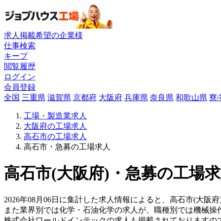
求人掲載希望の企業様
仕事検索
キープ
閲覧履歴
ログイン
会員登録
全国
三重県
滋賀県
京都府
大阪府
兵庫県
奈良県
和歌山県
寮
工場・製造業求人
大阪府の工場求人
高石市の工場求人
高石市・急募の工場求人
高石市(大阪府)・急募の工場求
2026年08月06日に集計した求人情報によると、高石市(大阪
また業界別では化学・石油化学の求人が、職種別では機械操
株式会社ワールドインテックの求人も掲載されておりますの