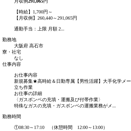
月収例
291,065
円
【時給】1,700円～
【月収例】260,440～291,065円
通勤手当：上限 月額 2...
勤務地
大阪府 高石市
寮・社宅
なし
仕事内容
お仕事内容
新規募集★高時給＆日勤専属【男性活躍】大手化学メー
立ち作業
お仕事の詳細
〈ガスボンベの充填・運搬及び付帯作業〉
特殊なガスの充填・ガスボンベの運搬業務がメ...
勤務時間
①08:30～17:10 （休憩時間 12:00～13:00）