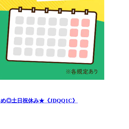
め◎土日祝休み★《JDQQ1C》