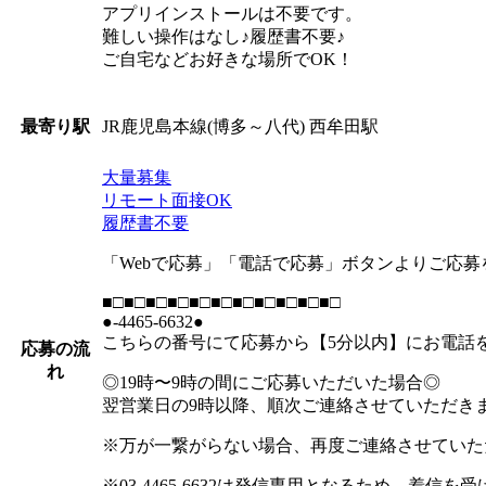
アプリインストールは不要です。
難しい操作はなし♪履歴書不要♪
ご自宅などお好きな場所でOK！
JR鹿児島本線(博多～八代) 西牟田駅
最寄り駅
大量募集
リモート面接OK
履歴書不要
「Webで応募」「電話で応募」ボタンよりご応
■□■□■□■□■□■□■□■□■□■□■□
●-4465-6632●
こちらの番号にて応募から【5分以内】にお電話
応募の流
れ
◎19時〜9時の間にご応募いただいた場合◎
翌営業日の9時以降、順次ご連絡させていただき
※万が一繋がらない場合、再度ご連絡させていた
※03-4465-6632は発信専用となるため、着