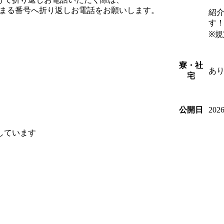
始まる番号へ折り返しお電話をお願いします。
紹
す
※規
寮・社
あ
宅
202
公開日
しています