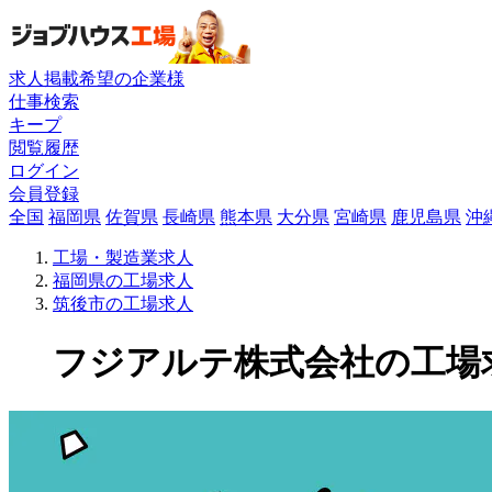
求人掲載希望の企業様
仕事検索
キープ
閲覧履歴
ログイン
会員登録
全国
福岡県
佐賀県
長崎県
熊本県
大分県
宮崎県
鹿児島県
沖
工場・製造業求人
福岡県の工場求人
筑後市の工場求人
フジアルテ株式会社の工場求人(