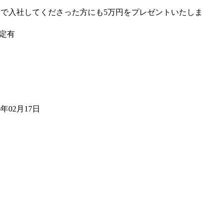
介で入社してくださった方にも5万円をプレゼントいたしま
！
定有
り
6年02月17日