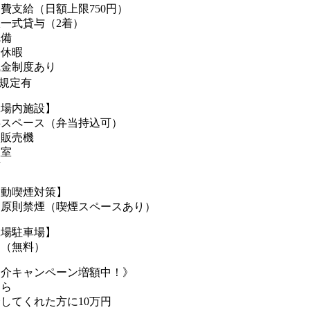
費支給（日額上限750円）
一式貸与（2着）
完備
給休暇
職金制度あり
各規定有
工場内施設】
事スペース（弁当持込可）
動販売機
憩室
店
受動喫煙対策】
内原則禁煙（喫煙スペースあり）
工場駐車場】
り（無料）
紹介キャンペーン増額中！》
なら
してくれた方に10万円