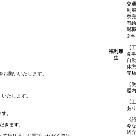
交通
制服
寮
有
退
※
【
福利厚
食
生
自
休
売
募をお願いいたします。
【
屋
をいたします。
【
あ
ます。
《
だきます。
今
紹介
信を受けて折り返しお電話いただく際は、