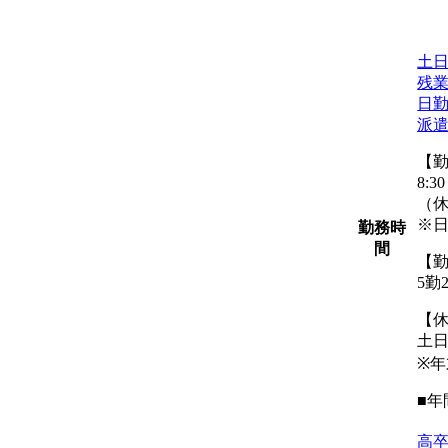
土
残業
日
派
【
8:3
（休憩
※
勤務時
間
【
5勤
【
土
※
■年
高