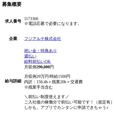
募集概要
1173366
求人番号
※電話応募で必要になります。
フジアルテ株式会社
企業
祝い金・特典あり
週払い
給料前払いOK
月収例
290,000
円
月収例29万円/時給1500円
給与詳細
内訳：158.4h＋残業20h＋交通費
※残業手当含む
＼前払い制度使えます／
ご入社後の稼働分で前払い可能です！（規定有）
しかも、アプリでカンタンに申請できちゃう♪