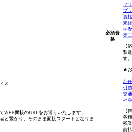
フ
ブラ
資格
未
学
必須資
第
格
【
製
す
★
赴
ィス
引
交
社
【
WEB面接のURLをお送りいたします。
各
当者と繋がり、そのまま面接スタートとなりま
残
前