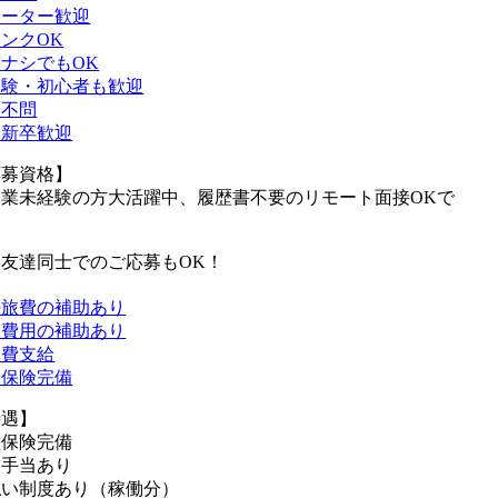
リーター歓迎
ンクOK
ナシでもOK
経験・初心者も歓迎
歴不問
二新卒歓迎
応募資格】
造業未経験の方大活躍中、履歴書不要のリモート面接OKで
。
お友達同士でのご応募もOK！
任旅費の補助あり
越費用の補助あり
通費支給
会保険完備
待遇】
種保険完備
業手当あり
払い制度あり（稼働分）