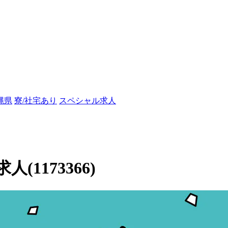
縄県
寮/社宅あり
スペシャル求人
1173366)