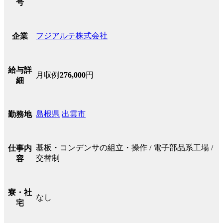
号
フジアルテ株式会社
企業
給与詳
月収例
276,000
円
細
島根県
出雲市
勤務地
基板・コンデンサの組立・操作 / 電子部品系工場 /
仕事内
交替制
容
寮・社
なし
宅