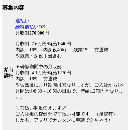
募集内容
週払い
給料前払いOK
月収例
276,000
円
月収例27.6万円/時給1340円
内訳：165h（内深夜40h）＋残業15h＋交通費
※残業・深夜手当含む
▼研修期間中の月収例
給与
月収例24.1万円/時給1270円
詳細
内訳：165h＋交通費
※習熟度により期間は異なりますが、ご入社から1ヶ
月間は①8:30～16:50の日勤で、時給1,270円となりま
す。
＼前払い制度使えます／
ご入社後の稼働分で前払い可能です！（規定有）
しかも、アプリでカンタンに申請できちゃう♪