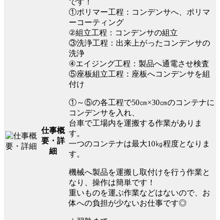
です！
①ポリマー工程：コンデンサへ、ポリマ
ーコーティング
②組立工程：コンデンサの組立
③洗浄工程：出来上がったコンデンサの
洗浄
④エイジング工程：製品へ通電させ検査
⑤座板組立工程：座板へコンデンサを組
付け
①～⑤の各工程で50㎝×30㎝のコンテナに
コンデンサを入れ、
台車で工場内を運搬する作業がありま
仕事概
す。
要・詳
一つのコンテナは最大10㎏程度となりま
細
す。
機械へ製品を運搬し取付けを行う作業と
なり、操作は簡単です！
重いものを運ぶ作業などはないので、お
体への負担が少ないお仕事です◎