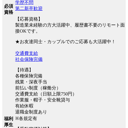
学歴不問
必須
第二新卒歓迎
資格
【応募資格】
製造業未経験の方大活躍中、履歴書不要のリモート面
接OKです。
★お友達同士・カップルでのご応募も大活躍中！
交通費支給
社会保険完備
【待遇】
各種保険完備
残業・深夜手当
前払い制度（稼働分）
交通費支給（日額上限750円）
作業服・帽子・安全靴貸与
有給休暇
退職金制度あり
※各規定有
福利
厚生