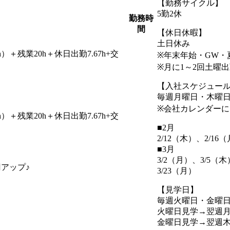
【勤務サイクル】
5勤2休
勤務時
間
【休日休暇】
土日休み
h）＋残業20h＋休日出勤7.67h+交
※年末年始・GW・
※月に1～2回土曜
【入社スケジュー
毎週月曜日・木曜
※会社カレンダーに
h）＋残業20h＋休日出勤7.67h+交
■2月
2/12（木）、2/16
■3月
3/2（月）、3/5（木
アップ♪
3/23（月）
【見学日】
毎週火曜日・金曜日 10
火曜日見学→翌週
金曜日見学→翌週