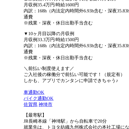
月収例35.4万円/時給1600円
内訳：168h（内法定内時間外6.93h含む・深夜35.83
通費
※残業・深夜・休日出勤手当含む
▼10ヶ月目以降の月収例
月収例33.3万円/時給1500円
内訳：168h（内法定内時間外6.93h含む・深夜35.83
通費
※残業・深夜・休日出勤手当含む
＼前払い制度使えます／
ご入社後の稼働分で前払い可能です！（規定有）
しかも、アプリでカンタンに申請できちゃう♪
車通勤OK
バイク通勤OK
佐賀県
神埼市
【最寄駅】
JR長崎本線「神埼駅」から自転車で20分
就業先は、トヨタ紡織九州株式会社の本社工場に