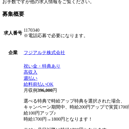
お手数ですが他の求人情報をご覧ください。
募集概要
1170340
求人番号
※電話応募で必要になります。
フジアルテ株式会社
企業
祝い金・特典あり
高収入
週払い
給料前払いOK
月収例
396,000
円
選べる特典で時給アップ特典を選択された場合、
キャンペーン期間中、時給200円アップで実質170
給100円アップ♪
時給1700円→1800円となります！