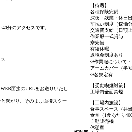
【待遇】
各種保険完備
深夜・残業・休日
前払い制度（稼働
～40分のアクセスです。
交通費支給（日額上
作業服一式貸与
寮完備
有給休暇
退職金制度あり
ィス
※作業服について：
アームカバー（半
※各規定有
【受動喫煙対策】
WEB面接のURLをお送りいたし
工場内全面禁煙
者と繋がり、そのまま面接スター
【工場内施設】
食事スペース（弁当
食堂（1食あたり40
自動販売機
休憩室