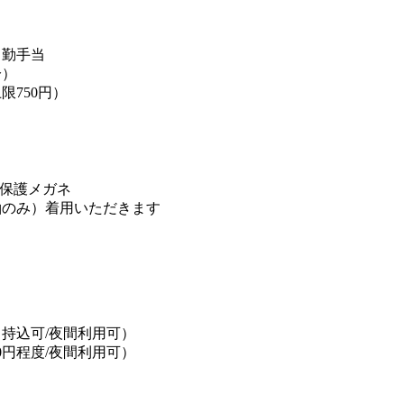
出勤手当
分）
限750円）
保護メガネ
袖のみ）着用いただきます
持込可/夜間利用可）
0円程度/夜間利用可）