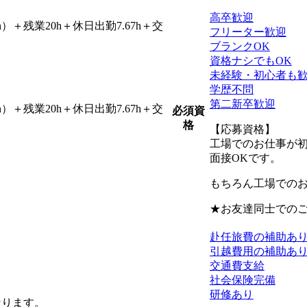
高卒歓迎
h）＋残業20h＋休日出勤7.67h＋交
フリーター歓迎
ブランクOK
資格ナシでもOK
未経験・初心者も
学歴不問
第二新卒歓迎
h）＋残業20h＋休日出勤7.67h＋交
必須資
格
【応募資格】
工場でのお仕事が
面接OKです。
もちろん工場での
★お友達同士でのご
赴任旅費の補助あ
引越費用の補助あ
交通費支給
社会保険完備
研修あり
なります。