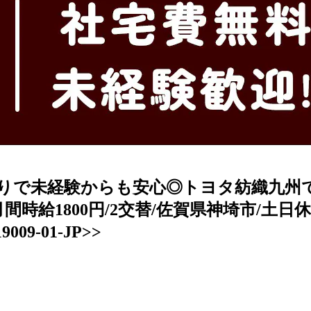
修ありで未経験からも安心◎トヨタ紡織九
月間時給1800円/2交替/佐賀県神埼市/土日
9-01-JP>>