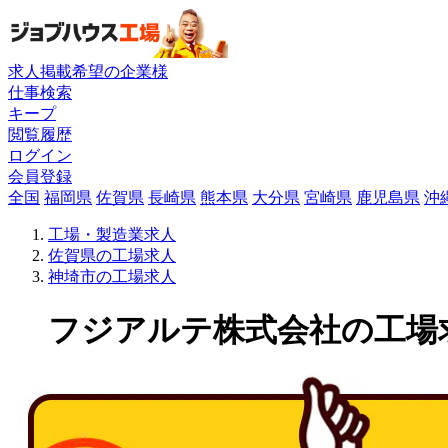
求人掲載希望の企業様
仕事検索
キープ
閲覧履歴
ログイン
会員登録
全国
福岡県
佐賀県
長崎県
熊本県
大分県
宮崎県
鹿児島県
沖
工場・製造業求人
佐賀県の工場求人
神埼市の工場求人
フジアルテ株式会社の工場求人(KU