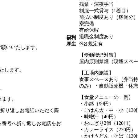
残業・深夜手当
制服一式貸与（1着目）
前払い制度あり（稼働分
寮完備
有給休暇
退職金制度あり
福利
※各規定有
厚生
お願いいたします。
【受動喫煙対策】
屋内原則禁煙（喫煙スペ
たします。
【工場内施設】
食事スペースあり（弁当持込
のみ）・自動販売機・休
。
【食堂メニューの一例】
きます。
・小鉢（90円）
・ごはん大・中・小（130円
受けて折り返しお電話いただく際
・味噌汁（40円）
・おにぎり2個（120円）
まる番号へ折り返しお電話をお
・カレーライス（270円）
・かけうどん・そば（130