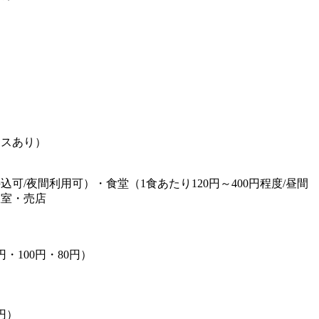
）
ースあり）
可/夜間利用可）・食堂（1食あたり120円～400円程度/昼間
憩室・売店
・100円・80円）
円）