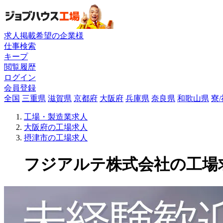
求人掲載希望の企業様
仕事検索
キープ
閲覧履歴
ログイン
会員登録
全国
三重県
滋賀県
京都府
大阪府
兵庫県
奈良県
和歌山県
寮
工場・製造業求人
大阪府の工場求人
摂津市の工場求人
フジアルテ株式会社の工場求人(