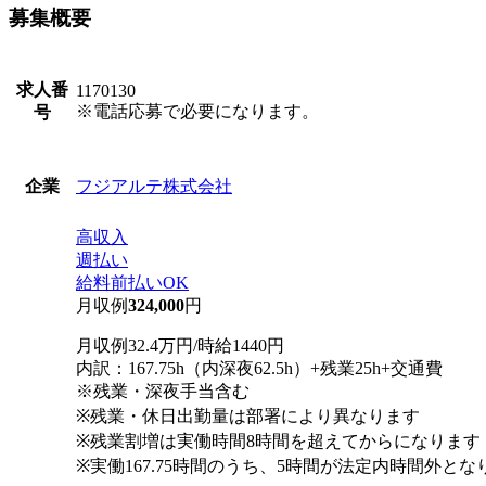
募集概要
求人番
1170130
※電話応募で必要になります。
号
フジアルテ株式会社
企業
高収入
週払い
給料前払いOK
月収例
324,000
円
月収例32.4万円/時給1440円
内訳：167.75h（内深夜62.5h）+残業25h+交通費
※残業・深夜手当含む
※残業・休日出勤量は部署により異なります
※残業割増は実働時間8時間を超えてからになります
※実働167.75時間のうち、5時間が法定内時間外とな