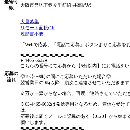
最寄り
大阪市営地下鉄今里筋線 井高野駅
駅
大量募集
リモート面接OK
履歴書不要
「Webで応募」「電話で応募」ボタンよりご応募を
■□■□■□■□■□■□■□■□■□■□■□
●-4465-6632●
こちらの番号にて応募から【5分以内】にお電話をい
応募の
◎19時〜9時の間にご応募いただいた場合◎
流れ
翌営業日の9時以降、順次ご連絡させていただきます
※万が一繋がらない場合、再度ご連絡させていただ
※03-4465-6632は発信専用となるため、着信を
は、
応募後に届くメールに記載のある【0120】から始
願いします。
■□■□■□■□■□■□■□■□■□■□■□