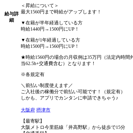
＜昇給について＞
最大1560円まで時給がアップします！
給与詳
細
▼在籍が半年経過している方
時給1440円→1500円にUP！
▼在籍が1年経過している方
時給1500円→1560円にUP！
★時給1560円の場合の月収例は35万円（法定内時間外
当62.5h+交通費含む）となります！
※各規定有
＼前払い制度使えます／
ご入社後の稼働分で前払い可能です！（規定有）
しかも、アプリでカンタンに申請できちゃう♪
大阪府
摂津市
【最寄駅】
大阪メトロ今里筋線「井高野駅」から徒歩で15分