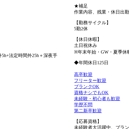
★補足
作業内容、残業・休日出
【勤務サイクル】
5勤2休
【休日休暇】
土日祝休み
※年末年始・GW・夏季休
5h+法定時間外25h＋深夜手
◆年間休日125日
高卒歓迎
フリーター歓迎
ブランクOK
資格ナシでもOK
未経験・初心者も歓迎
学歴不問
第二新卒歓迎
【応募資格】
未経験者大活躍中、ブラン