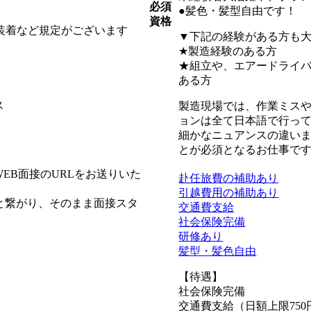
必須
●髪色・髪型自由です！
資格
ト装着など規定がございます
▼下記の経験がある方も大
★製造経験のある方
★組立や、エアードライ
ある方
ス
製造現場では、作業ミス
ョンは全て日本語で行っ
細かなニュアンスの違い
とが必須となるお仕事で
EB面接のURLをお送りいた
赴任旅費の補助あり
引越費用の補助あり
と繋がり、そのまま面接スタ
交通費支給
社会保険完備
研修あり
髪型・髪色自由
【待遇】
社会保険完備
交通費支給（日額上限750