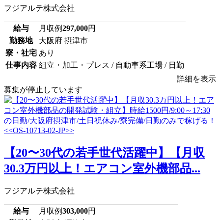
フジアルテ株式会社
給与
月収例
297,000
円
勤務地
大阪府 摂津市
寮・社宅
あり
仕事内容
組立・加工・プレス / 自動車系工場 / 日勤
詳細を表示
募集が停止しています
【20〜30代の若手世代活躍中】【月収
30.3万円以上！エアコン室外機部品...
フジアルテ株式会社
給与
月収例
303,000
円