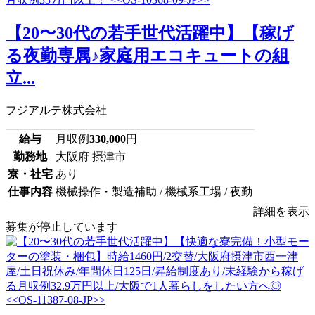
【20〜30代の若手世代活躍中】【稼げ
る夜勤専属♪家庭用エコキュートの組
立...
フジアルテ株式会社
給与
月収例
330,000
円
勤務地
大阪府 摂津市
寮・社宅
あり
仕事内容
機械操作・製造補助 / 機械系工場 / 夜勤
詳細を表示
募集が停止しています