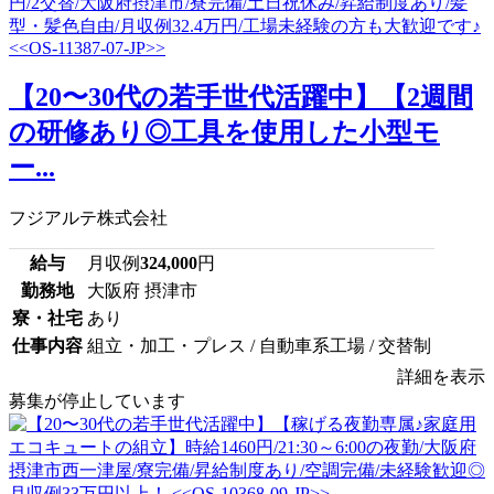
【20〜30代の若手世代活躍中】【2週間
の研修あり◎工具を使用した小型モ
ー...
フジアルテ株式会社
給与
月収例
324,000
円
勤務地
大阪府 摂津市
寮・社宅
あり
仕事内容
組立・加工・プレス / 自動車系工場 / 交替制
詳細を表示
募集が停止しています