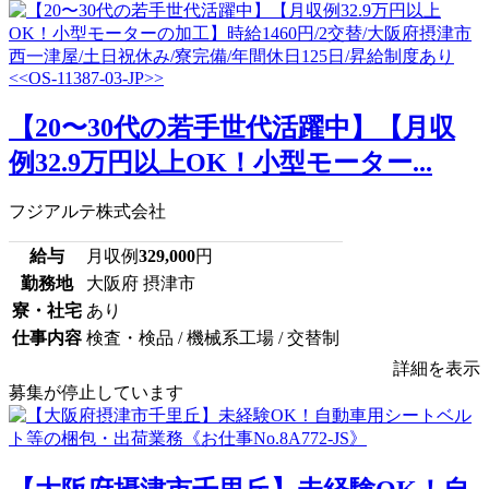
【20〜30代の若手世代活躍中】【月収
例32.9万円以上OK！小型モーター...
フジアルテ株式会社
給与
月収例
329,000
円
勤務地
大阪府 摂津市
寮・社宅
あり
仕事内容
検査・検品 / 機械系工場 / 交替制
詳細を表示
募集が停止しています