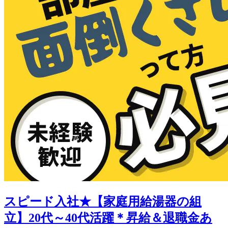
スピード入社★【家庭用給湯器の組
立】20代～40代活躍＊昇給＆退職金あ