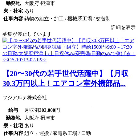
勤務地
大阪府 摂津市
寮・社宅
あり
仕事内容
鋳物の組立・加工 / 機械系工場 / 交替制
詳細を表示
募集が停止しています
【20〜30代の若手世代活躍中】【月収
30.3万円以上！エアコン室外機部品...
フジアルテ株式会社
給与
月収例
303,000
円
勤務地
大阪府 摂津市
寮・社宅
あり
仕事内容
組立・運搬 / 家電系工場 / 日勤