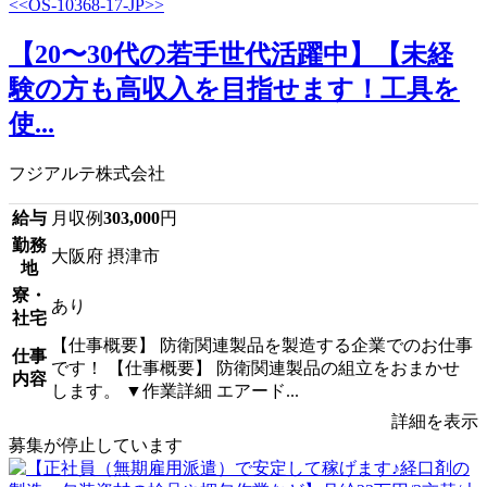
【20〜30代の若手世代活躍中】【未経
験の方も高収入を目指せます！工具を
使...
フジアルテ株式会社
給与
月収例
303,000
円
勤務
大阪府 摂津市
地
寮・
あり
社宅
【仕事概要】 防衛関連製品を製造する企業でのお仕事
仕事
です！ 【仕事概要】 防衛関連製品の組立をおまかせ
内容
します。 ▼作業詳細 エアード...
詳細を表示
募集が停止しています