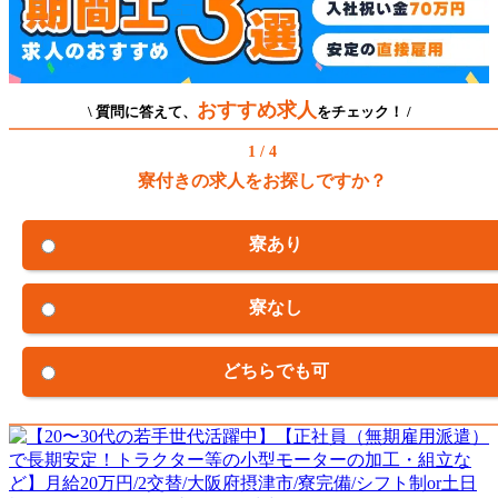
おすすめ求人
\ 質問に答えて、
をチェック！ /
1 / 4
寮付きの求人をお探しですか？
寮あり
寮なし
どちらでも可