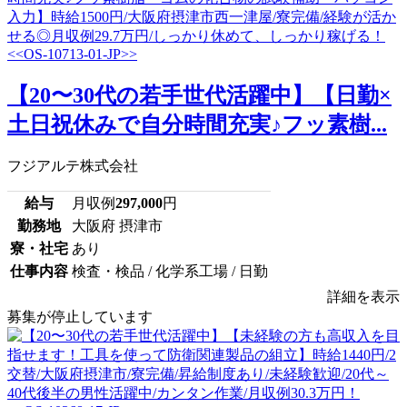
【20〜30代の若手世代活躍中】【日勤×
土日祝休みで自分時間充実♪フッ素樹...
フジアルテ株式会社
給与
月収例
297,000
円
勤務地
大阪府 摂津市
寮・社宅
あり
仕事内容
検査・検品 / 化学系工場 / 日勤
詳細を表示
募集が停止しています