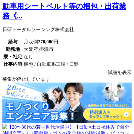
動車用シートベルト等の梱包・出荷業
務《...
日研トータルソーシング株式会社
給与
月収例
270,000
円
勤務地
大阪府 摂津市
寮・社宅
なし
仕事内容
梱包 / 自動車系工場 / 日勤
詳細を表示
募集が停止しています