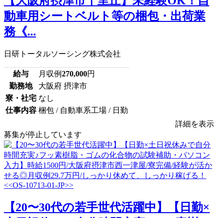
【大阪府摂津市千里丘】未経験OK！自
動車用シートベルト等の梱包・出荷業
務《...
日研トータルソーシング株式会社
給与
月収例
270,000
円
勤務地
大阪府 摂津市
寮・社宅
なし
仕事内容
梱包 / 自動車系工場 / 日勤
詳細を表示
募集が停止しています
【20〜30代の若手世代活躍中】【日勤×