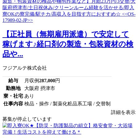
【正社員（無期雇用派遣）で安定して
稼げます♪経口剤の製造・包装資材の検
品や...
フジアルテ株式会社
給与
月収例
287,000
円
勤務地
大阪府 摂津市
寮・社宅
あり
仕事内容
検品・操作 / 製薬化粧品系工場 / 交替制
詳細を表示
募集が停止しています