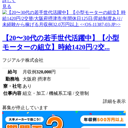
詳しく
見る
【20〜30代の若手世代活躍中】【小型
モーターの組立】時給1420円/2交...
フジアルテ株式会社
給与
月収例
320,000
円
勤務地
大阪府 摂津市
寮・社宅
あり
仕事内容
組立・加工 / 機械系工場 / 交替制
詳細を表示
募集が停止しています