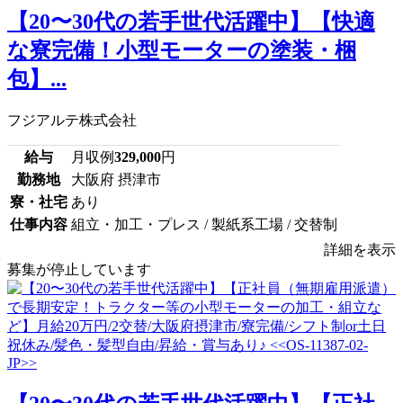
【20〜30代の若手世代活躍中】【快適
な寮完備！小型モーターの塗装・梱
包】...
フジアルテ株式会社
給与
月収例
329,000
円
勤務地
大阪府 摂津市
寮・社宅
あり
仕事内容
組立・加工・プレス / 製紙系工場 / 交替制
詳細を表示
募集が停止しています