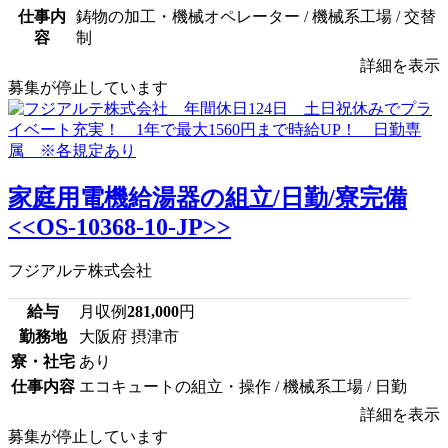
仕事内
鋳物の加工・機械オペレーター / 機械系工場 / 交替
容
制
詳細を表示
募集が停止しています
家庭用電機給湯器の組立/日勤/寮完備
<<OS-10368-10-JP>>
フジアルテ株式会社
給与
月収例
281,000
円
勤務地
大阪府 摂津市
寮・社宅
あり
仕事内容
エコキュートの組立・操作 / 機械系工場 / 日勤
詳細を表示
募集が停止しています