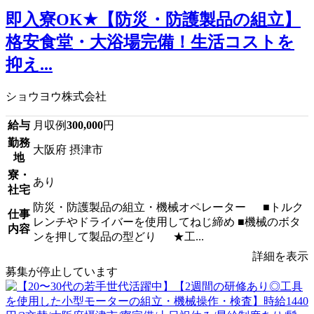
即入寮OK★【防災・防護製品の組立】
格安食堂・大浴場完備！生活コストを
抑え...
ショウヨウ株式会社
給与
月収例
300,000
円
勤務
大阪府 摂津市
地
寮・
あり
社宅
防災・防護製品の組立・機械オペレーター ■トルク
仕事
レンチやドライバーを使用してねじ締め ■機械のボタ
内容
ンを押して製品の型どり ★工...
詳細を表示
募集が停止しています