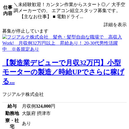
＼未経験歓迎！カンタン作業からスタート◎／ 大手空
仕事
調メーカーでの、 エアコン組立スタッフ募集です。
内容
【主なお仕事】 ■ 電動ドライ...
詳細を表示
募集が停止しています
【製造業デビューで月収32万円】小型
モーターの製造／時給UPでさらに稼げ
る...
フジアルテ株式会社
給与
月収例
324,000
円
勤務地
大阪府 摂津市
寮・社
あり
宅