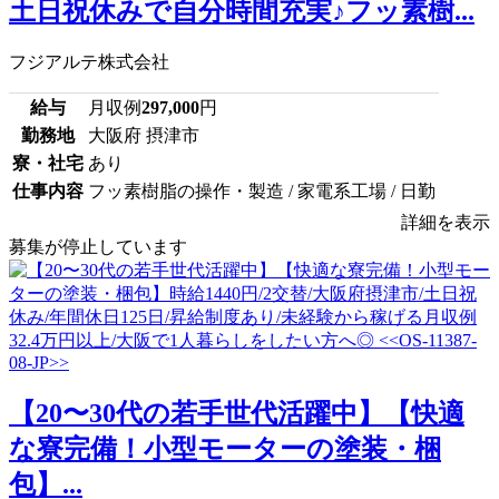
土日祝休みで自分時間充実♪フッ素樹...
フジアルテ株式会社
給与
月収例
297,000
円
勤務地
大阪府 摂津市
寮・社宅
あり
仕事内容
フッ素樹脂の操作・製造 / 家電系工場 / 日勤
詳細を表示
募集が停止しています
【20〜30代の若手世代活躍中】【快適
な寮完備！小型モーターの塗装・梱
包】...