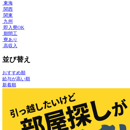
東海
関西
関東
九州
即入寮OK
期間工
寮あり
高収入
並び替え
おすすめ順
給与が高い順
新着順