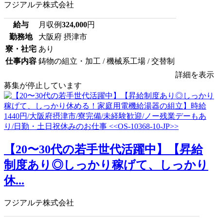
フジアルテ株式会社
給与
月収例
324,000
円
勤務地
大阪府 摂津市
寮・社宅
あり
仕事内容
鋳物の組立・加工 / 機械系工場 / 交替制
詳細を表示
募集が停止しています
【20〜30代の若手世代活躍中】【昇給
制度あり◎しっかり稼げて、しっかり
休...
フジアルテ株式会社