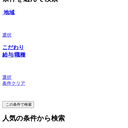
地域
選択
こだわり
給与/職種
選択
条件クリア
この条件で検索
人気の条件から検索