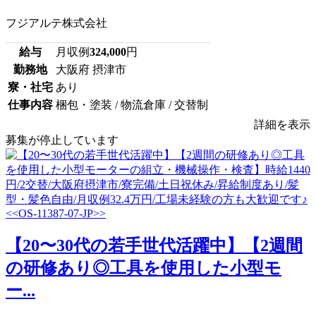
フジアルテ株式会社
給与
月収例
324,000
円
勤務地
大阪府 摂津市
寮・社宅
あり
仕事内容
梱包・塗装 / 物流倉庫 / 交替制
詳細を表示
募集が停止しています
【20〜30代の若手世代活躍中】【2週間
の研修あり◎工具を使用した小型モ
ー...