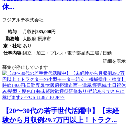
休...
フジアルテ株式会社
給与
月収例
285,000
円
勤務地
大阪府 摂津市
寮・社宅
あり
仕事内容
組立・加工・プレス / 電子部品系工場 / 日勤
詳細を表示
募集が停止しています
【20〜30代の若手世代活躍中】【未経
験から月収例29.7万円以上！トラク...