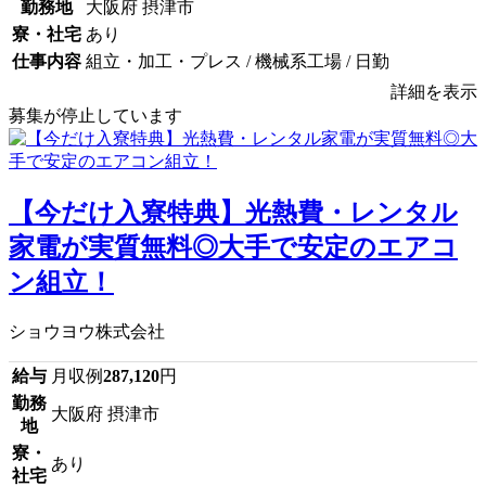
勤務地
大阪府 摂津市
寮・社宅
あり
仕事内容
組立・加工・プレス / 機械系工場 / 日勤
詳細を表示
募集が停止しています
【今だけ入寮特典】光熱費・レンタル
家電が実質無料◎大手で安定のエアコ
ン組立！
ショウヨウ株式会社
給与
月収例
287,120
円
勤務
大阪府 摂津市
地
寮・
あり
社宅