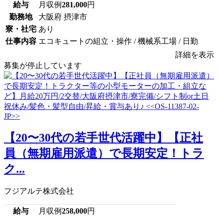
給与
月収例
281,000
円
勤務地
大阪府 摂津市
寮・社宅
あり
仕事内容
エコキュートの組立・操作 / 機械系工場 / 日勤
詳細を表示
募集が停止しています
【20〜30代の若手世代活躍中】【正社
員（無期雇用派遣）で長期安定！トラ
ク...
フジアルテ株式会社
給与
月収例
258,000
円