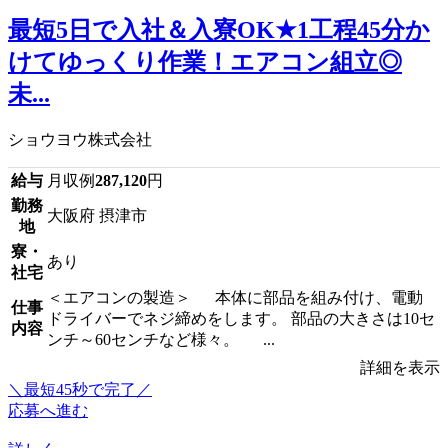
最短5日で入社＆入寮OK★1工程45分か
けてゆっくり作業！エアコン組立◎
未...
ショウヨウ株式会社
給与
月収例
287,120
円
勤務
大阪府 摂津市
地
寮・
あり
社宅
＜エアコンの製造＞ 本体に部品を組み付け、電動
仕事
ドライバーでネジ締めをします。 部品の大きさは10セ
内容
ンチ～60センチなど様々。 ...
詳細を表示
＼最短45秒で完了／
応募へ進む