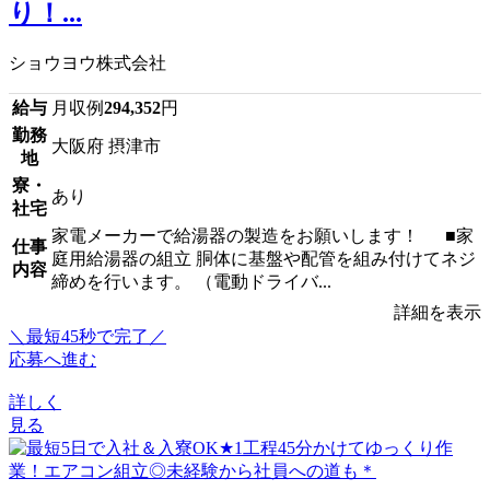
り！...
ショウヨウ株式会社
給与
月収例
294,352
円
勤務
大阪府 摂津市
地
寮・
あり
社宅
家電メーカーで給湯器の製造をお願いします！ ■家
仕事
庭用給湯器の組立 胴体に基盤や配管を組み付けてネジ
内容
締めを行います。 （電動ドライバ...
詳細を表示
＼最短45秒で完了／
応募へ進む
詳しく
見る