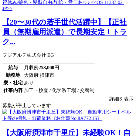
【20〜30代の若手世代活躍中】【正社
員（無期雇用派遣）で長期安定！トラ
ク...
フジアルテ株式会社 EG
給与
月収例
258,000
円
勤務地
大阪府 摂津市
寮・社宅
あり
仕事内容
加工・検査 / 化学系工場 / 交替制
詳細を表示
募集が停止しています
【大阪府摂津市千里丘】未経験OK！自