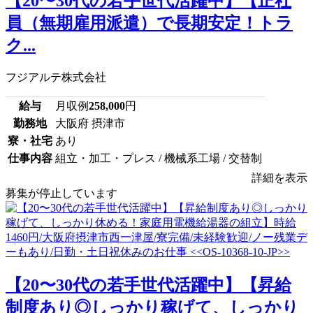
【20〜30代の若手世代活躍中】【正社
員（無期雇用派遣）で長期安定！トラ
ク...
フジアルテ株式会社
給与
月収例
258,000
円
勤務地
大阪府 摂津市
寮・社宅
あり
仕事内容
組立・加工・プレス / 機械系工場 / 交替制
詳細を表示
募集が停止しています
【20〜30代の若手世代活躍中】【昇給
制度あり◎しっかり稼げて、しっかり