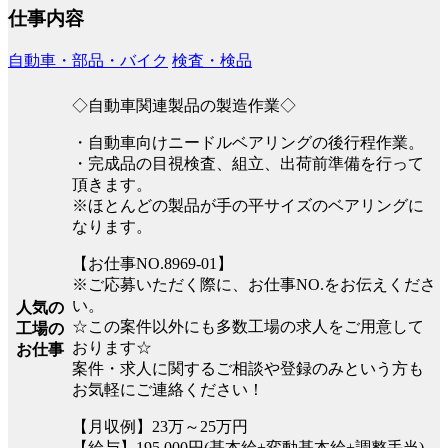
仕事内容
自動車・部品・バイク
検査・検品
◇自動車関連製品の製造作業◇
・自動車向けニードルベアリングの後行程作業。
・完成品の目視検査、組立、出荷前準備を行って
頂きます。
※ほとんどの製品が手の平サイズのベアリングに
なります。
【お仕事NO.8969-01】
※ご応募いただく際に、お仕事NO.をお伝えくださ
い。
人気の
☆この案件以外にも多数工場の求人をご用意して
工場の
おります☆
お仕事
案件・求人に関するご相談や登録のみという方も
お気軽にご連絡ください！
【月収例】23万～25万円
【給与】195,000円(基本給+変動基本給+調整手当)