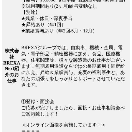
※試用期間あり(2ヶ月)給与変動なし
【別途】
★残業・休日・深夜手当
★昇給あり（年1回）
★業績賞与あり（年2回/6月・12月）
BREXAグループでは、自動車、機械・金属、電
株式会
気・電子部品・精密機器に加え、食品、医療機
社
器、住宅関連等、様々な製造業のお仕事がござい
BREXA
ます！無期雇用派遣ならではの長期雇用！固定給
Next紹
に加え、昇給＆業績賞与、充実の福利厚生と、あ
介のお
なたの頑張りをしっかりとサポートさせていただ
仕事
きます。
①登録・面接会
ご応募が完了しましたら、面接・お仕事相談会へ
ご案内致します！
＜オンライン面接を実施しています！＞
＝＝＝＝