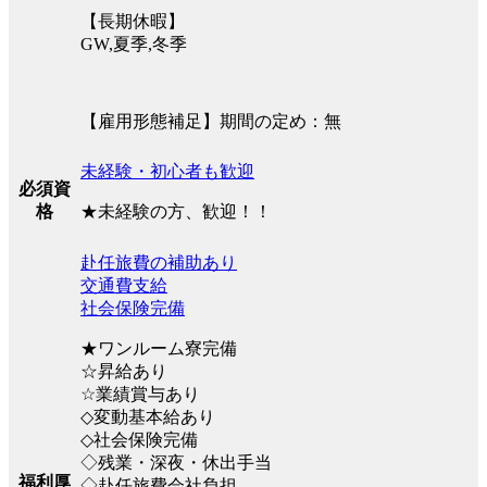
【長期休暇】
GW,夏季,冬季
【雇用形態補足】期間の定め：無
未経験・初心者も歓迎
必須資
★未経験の方、歓迎！！
格
赴任旅費の補助あり
交通費支給
社会保険完備
★ワンルーム寮完備
☆昇給あり
☆業績賞与あり
◇変動基本給あり
◇社会保険完備
◇残業・深夜・休出手当
福利厚
◇赴任旅費会社負担