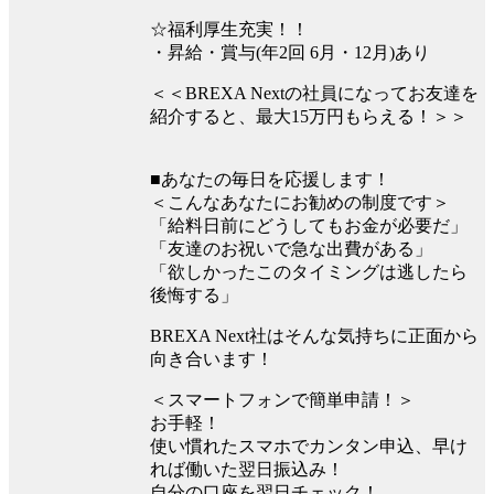
☆福利厚生充実！！
・昇給・賞与(年2回 6月・12月)あり
＜＜BREXA Nextの社員になってお友達を
紹介すると、最大15万円もらえる！＞＞
■あなたの毎日を応援します！
＜こんなあなたにお勧めの制度です＞
「給料日前にどうしてもお金が必要だ」
「友達のお祝いで急な出費がある」
「欲しかったこのタイミングは逃したら
後悔する」
BREXA Next社はそんな気持ちに正面から
向き合います！
＜スマートフォンで簡単申請！＞
お手軽！
使い慣れたスマホでカンタン申込、早け
れば働いた翌日振込み！
自分の口座を翌日チェック！