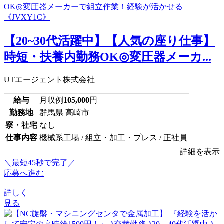
【20~30代活躍中】【人気の座り仕事】
時短・扶養内勤務OK◎変圧器メーカ...
UTエージェント株式会社
給与
月収例
105,000
円
勤務地
群馬県 高崎市
寮・社宅
なし
仕事内容
機械系工場 / 組立・加工・プレス / 正社員
詳細を表示
＼最短45秒で完了／
応募へ進む
詳しく
見る