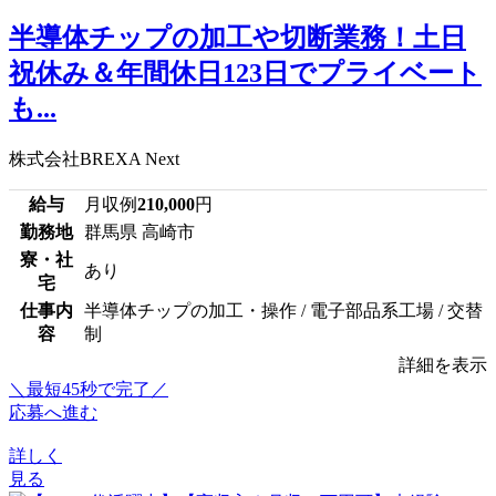
半導体チップの加工や切断業務！土日
祝休み＆年間休日123日でプライベート
も...
株式会社BREXA Next
給与
月収例
210,000
円
勤務地
群馬県 高崎市
寮・社
あり
宅
仕事内
半導体チップの加工・操作 / 電子部品系工場 / 交替
容
制
詳細を表示
＼最短45秒で完了／
応募へ進む
詳しく
見る