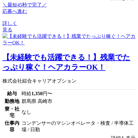
＼最短45秒で完了／
応募へ進む
詳しく
見る
【未経験でも活躍できる！】残業でた
っぷり稼ぐ！ヘアカラーOK！
株式会社綜合キャリアオプション
給与
時給
1,350
円〜
勤務地
群馬県 高崎市
寮・社
なし
宅
仕事内
コンデンサーのマシンオペレータ・検査 / 半導体工
容
場 / 日勤