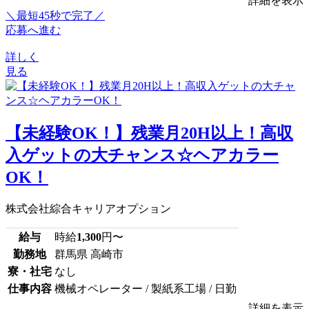
詳細を表示
＼最短45秒で完了／
応募へ進む
詳しく
見る
【未経験OK！】残業月20H以上！高収
入ゲットの大チャンス☆ヘアカラー
OK！
株式会社綜合キャリアオプション
給与
時給
1,300
円〜
勤務地
群馬県 高崎市
寮・社宅
なし
仕事内容
機械オペレーター / 製紙系工場 / 日勤
詳細を表示