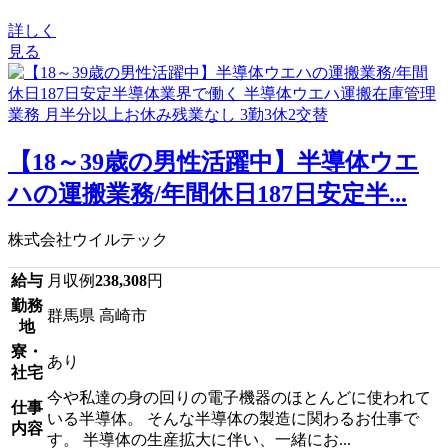
詳しく
見る
【18～39歳の男性活躍中】半導体ウエ
ハの運搬業務/年間休日187日安定半...
株式会社ウイルテック
給与
月収例
238,308
円
勤務
群馬県 高崎市
地
寮・
あり
社宅
今や私達の身の回りの電子機器のほとんどに使われて
仕事
いる半導体。 そんな半導体の製造に関わるお仕事で
内容
す。 半導体の生産拡大に伴い、一緒にお...