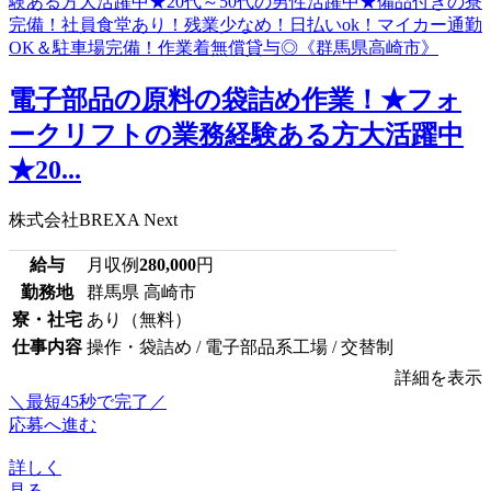
電子部品の原料の袋詰め作業！★フォ
ークリフトの業務経験ある方大活躍中
★20...
株式会社BREXA Next
給与
月収例
280,000
円
勤務地
群馬県 高崎市
寮・社宅
あり（無料）
仕事内容
操作・袋詰め / 電子部品系工場 / 交替制
詳細を表示
＼最短45秒で完了／
応募へ進む
詳しく
見る