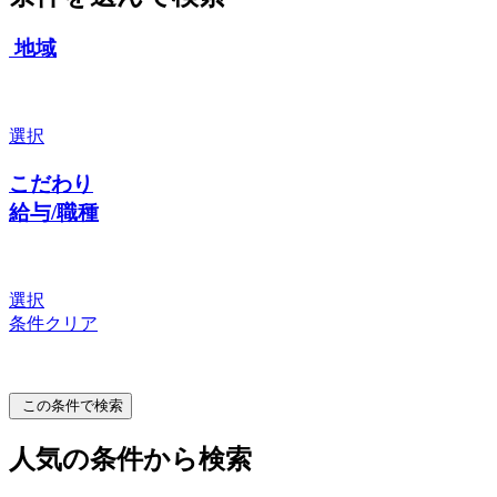
地域
選択
こだわり
給与/職種
選択
条件クリア
この条件で検索
人気の条件から検索