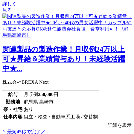
詳しく
見る
関連製品の製造作業！月収例24万以上
可★昇給＆業績賞与あり！未経験活躍
中★...
株式会社BREXA Next
給与
月収例
250,000
円
勤務地
群馬県 高崎市
寮・社宅
あり
仕事内容
組立・検査 / 自動車系工場 / 交替制
詳細を表示
＼最短45秒で完了／