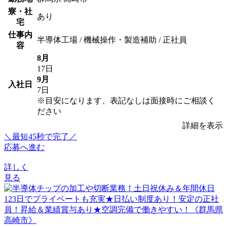
寮・社
あり
宅
仕事内
半導体工場 / 機械操作・製造補助 / 正社員
容
8月
17日
9月
入社日
7日
※目安になります、表記なしは面接時にご相談く
ださい
詳細を表示
＼最短45秒で完了／
応募へ進む
詳しく
見る