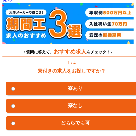
おすすめ求人
\ 質問に答えて、
をチェック！ /
1 / 4
寮付きの求人をお探しですか？
寮あり
寮なし
どちらでも可