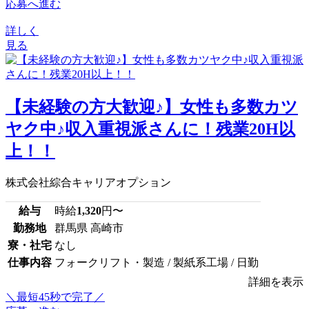
応募へ進む
詳しく
見る
【未経験の方大歓迎♪】女性も多数カツ
ヤク中♪収入重視派さんに！残業20H以
上！！
株式会社綜合キャリアオプション
給与
時給
1,320
円〜
勤務地
群馬県 高崎市
寮・社宅
なし
仕事内容
フォークリフト・製造 / 製紙系工場 / 日勤
詳細を表示
＼最短45秒で完了／