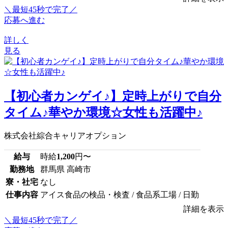
＼最短45秒で完了／
応募へ進む
詳しく
見る
【初心者カンゲイ♪】定時上がりで自分
タイム♪華やか環境☆女性も活躍中♪
株式会社綜合キャリアオプション
給与
時給
1,200
円〜
勤務地
群馬県 高崎市
寮・社宅
なし
仕事内容
アイス食品の検品・検査 / 食品系工場 / 日勤
詳細を表示
＼最短45秒で完了／