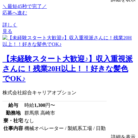
＼最短45秒で完了／
応募へ進む
詳しく
見る
【未経験スタート大歓迎♪】収入重視派
さんに！残業20H以上！！好きな髪色
でOK♪
株式会社綜合キャリアオプション
給与
時給
1,300
円〜
勤務地
群馬県 高崎市
寮・社宅
なし
仕事内容
機械オペレーター / 製紙系工場 / 日勤
詳細を表示