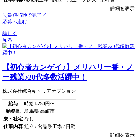
詳細を表示
＼最短45秒で完了／
応募へ進む
詳しく
見る
【初心者カンゲイ♪】メリハリ一番・ノ
ー残業♪20代多数活躍中！
株式会社綜合キャリアオプション
給与
時給
1,250
円〜
勤務地
群馬県 高崎市
寮・社宅
なし
仕事内容
組立 / 食品系工場 / 日勤
詳細を表示