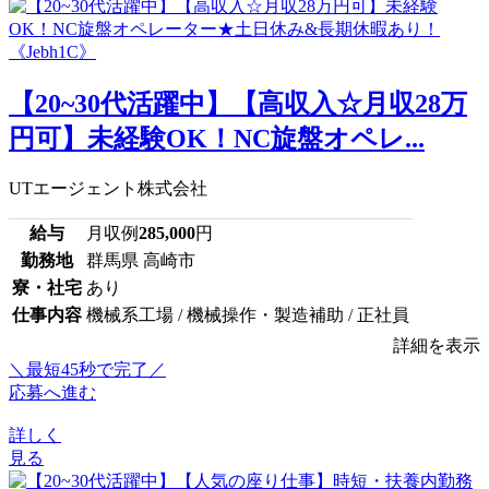
【20~30代活躍中】【高収入☆月収28万
円可】未経験OK！NC旋盤オペレ...
UTエージェント株式会社
給与
月収例
285,000
円
勤務地
群馬県 高崎市
寮・社宅
あり
仕事内容
機械系工場 / 機械操作・製造補助 / 正社員
詳細を表示
＼最短45秒で完了／
応募へ進む
詳しく
見る