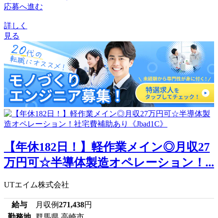
応募へ進む
詳しく
見る
【年休182日！】軽作業メイン◎月収27
万円可☆半導体製造オペレーション！...
UTエイム株式会社
給与
月収例
271,438
円
勤務地
群馬県 高崎市