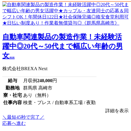
自動車関連製品の製造作業！未経験活
躍中◎20代～50代まで幅広い年齢の男
女...
株式会社BREXA Next
給与
月収例
240,000
円
勤務地
群馬県 高崎市
寮・社宅
あり（無料）
仕事内容
検査・プレス / 自動車系工場 / 夜勤
詳細を表示
＼最短45秒で完了／
応募へ進む