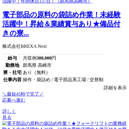
電子部品の原料の袋詰め作業！未経験
活躍中！昇給＆業績賞与あり★備品付
きの寮...
株式会社BREXA Next
給与
月収例
300,000
円
勤務地
群馬県 高崎市
寮・社宅
あり（無料）
仕事内容
操作・袋詰め / 電子部品系工場 / 交替制
詳細を表示
＼最短45秒で完了／
応募へ進む
詳しく
見る