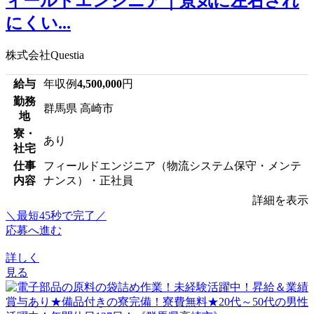
ィールドエンジニア｜景気に左右され
にくい...
株式会社Questia
給与
年収例
4,500,000
円
勤務
群馬県 高崎市
地
寮・
あり
社宅
仕事
フィールドエンジニア（物流システム保守・メンテ
内容
ナンス）・正社員
詳細を表示
＼最短45秒で完了／
応募へ進む
詳しく
見る