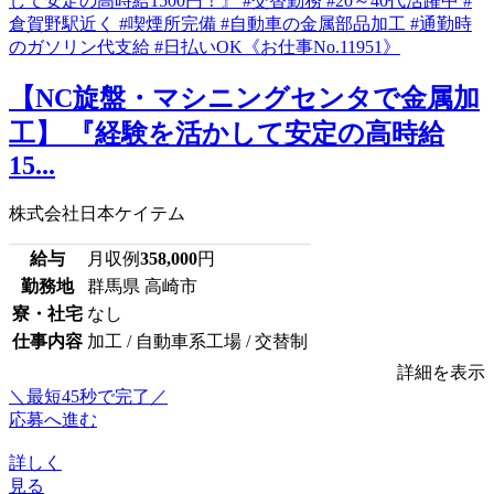
【NC旋盤・マシニングセンタで金属加
工】 『経験を活かして安定の高時給
15...
株式会社日本ケイテム
給与
月収例
358,000
円
勤務地
群馬県 高崎市
寮・社宅
なし
仕事内容
加工 / 自動車系工場 / 交替制
詳細を表示
＼最短45秒で完了／
応募へ進む
詳しく
見る