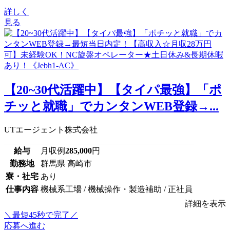
詳しく
見る
【20~30代活躍中】【タイパ最強】「ポ
チッと就職」でカンタンWEB登録→...
UTエージェント株式会社
給与
月収例
285,000
円
勤務地
群馬県 高崎市
寮・社宅
あり
仕事内容
機械系工場 / 機械操作・製造補助 / 正社員
詳細を表示
＼最短45秒で完了／
応募へ進む