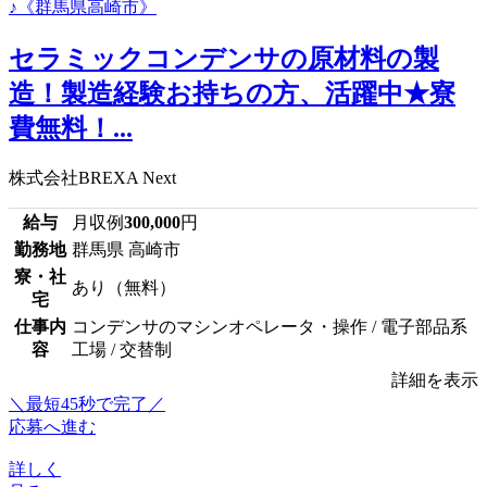
セラミックコンデンサの原材料の製
造！製造経験お持ちの方、活躍中★寮
費無料！...
株式会社BREXA Next
給与
月収例
300,000
円
勤務地
群馬県 高崎市
寮・社
あり（無料）
宅
仕事内
コンデンサのマシンオペレータ・操作 / 電子部品系
容
工場 / 交替制
詳細を表示
＼最短45秒で完了／
応募へ進む
詳しく