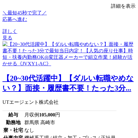
詳細を表示
＼最短45秒で完了／
応募へ進む
詳しく
見る
【20~30代活躍中】【ダルい転職やめな
い？】面接・履歴書不要！たった3分...
UTエージェント株式会社
給与
月収例
105,000
円
勤務地
群馬県 高崎市
寮・社宅
なし
仕事内容
機械系工場 / 組立・加工・プレス / 正社員