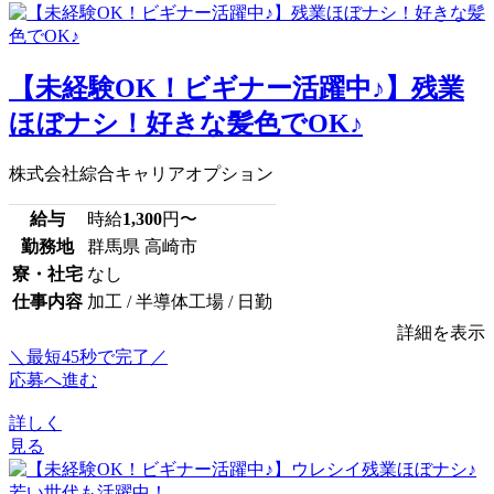
【未経験OK！ビギナー活躍中♪】残業
ほぼナシ！好きな髪色でOK♪
株式会社綜合キャリアオプション
給与
時給
1,300
円〜
勤務地
群馬県 高崎市
寮・社宅
なし
仕事内容
加工 / 半導体工場 / 日勤
詳細を表示
＼最短45秒で完了／
応募へ進む
詳しく
見る