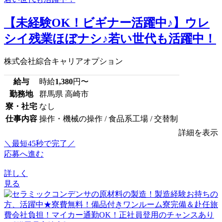
【未経験OK！ビギナー活躍中♪】ウレ
シイ残業ほぼナシ♪若い世代も活躍中！
株式会社綜合キャリアオプション
給与
時給
1,380
円〜
勤務地
群馬県 高崎市
寮・社宅
なし
仕事内容
操作・機械の操作 / 食品系工場 / 交替制
詳細を表示
＼最短45秒で完了／
応募へ進む
詳しく
見る