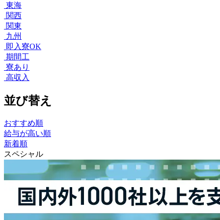
東海
関西
関東
九州
即入寮OK
期間工
寮あり
高収入
並び替え
おすすめ順
給与が高い順
新着順
スペシャル