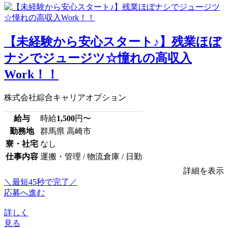
【未経験から安心スタート♪】残業ほぼ
ナシでジュージツ☆憧れの高収入
Work！！
株式会社綜合キャリアオプション
給与
時給
1,500
円〜
勤務地
群馬県 高崎市
寮・社宅
なし
仕事内容
運搬・管理 / 物流倉庫 / 日勤
詳細を表示
＼最短45秒で完了／
応募へ進む
詳しく
見る