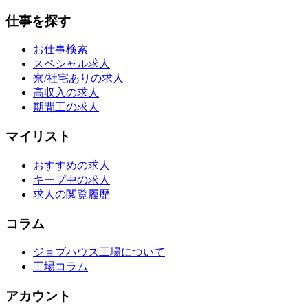
仕事を探す
お仕事検索
スペシャル求人
寮/社宅ありの求人
高収入の求人
期間工の求人
マイリスト
おすすめの求人
キープ中の求人
求人の閲覧履歴
コラム
ジョブハウス工場について
工場コラム
アカウント