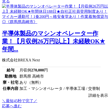
見る
半導体製品のマシンオペレーター作
業！【月収例26万円以上】未経験OK★
年間...
株式会社BREXA Next
給与
月収例
270,000
円
勤務地
群馬県 高崎市
寮・社宅
あり（無料）
仕事内容
加工・マシンオペレータ / 半導体工場 / 交替制
詳細を表示
＼最短45秒で完了／
応募へ進む