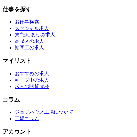
仕事を探す
お仕事検索
スペシャル求人
寮/社宅ありの求人
高収入の求人
期間工の求人
マイリスト
おすすめの求人
キープ中の求人
求人の閲覧履歴
コラム
ジョブハウス工場について
工場コラム
アカウント