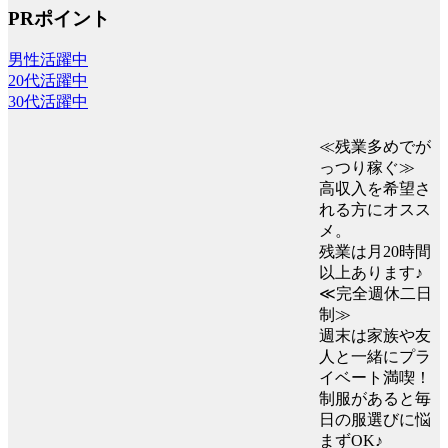
PRポイント
男性活躍中
20代活躍中
30代活躍中
≪残業多めでが
っつり稼ぐ≫
高収入を希望さ
れる方にオスス
メ。
残業は月20時間
以上あります♪
≪完全週休二日
制≫
週末は家族や友
人と一緒にプラ
イベート満喫！
制服があると毎
日の服選びに悩
まずOK♪