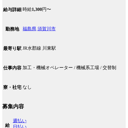
時給
1,300
円〜
給与詳細
福島県
須賀川市
勤務地
JR水郡線 川東駅
最寄り駅
加工・機械オペレーター / 機械系工場 / 交替制
仕事内容
なし
寮・社宅
募集内容
週払い
給
日払い