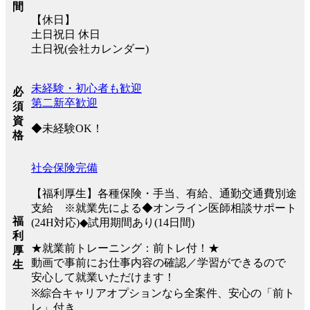
間
【休日】
土日祝日 休日
土日祝(会社カレンダー)
未経験・初心者も歓迎
必
第二新卒歓迎
須
資
◆未経験OK！
格
社会保険完備
【福利厚生】各種保険・手当、有給、通勤交通費別途
支給 ※就業先による◆オンライン医師相談サポート
福
(24H対応)◆試用期間あり(14日間)
利
★就業前トレーニング：前トレ付！★
厚
動画で事前にお仕事内容の確認／学習ができるので
生
安心して就業いただけます！
※綜合キャリアオプションなら全案件、安心の「前ト
レ」付き