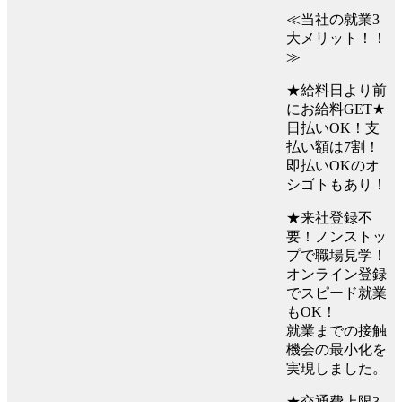
≪当社の就業3
大メリット！！
≫
★給料日より前
にお給料GET★
日払いOK！支
払い額は7割！
即払いOKのオ
シゴトもあり！
★来社登録不
要！ノンストッ
プで職場見学！
オンライン登録
でスピード就業
もOK！
就業までの接触
機会の最小化を
実現しました。
★交通費上限3