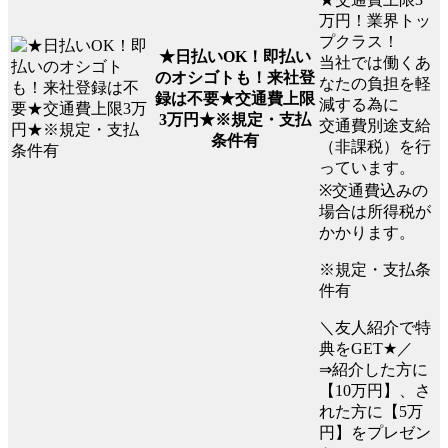
万円！業界トッ
プクラス！
★日払いOK！即払い
当社では働くあ
のオシゴトも！来社登
なたの負担を軽
録は不要★交通費上限
減する為に
3万円★※規定・支払
交通費別途支給
条件有
（非課税）を行
っています。
※交通費込みの
場合は所得税が
かかります。
※規定・支払条
件有
＼友人紹介で特
典をGET★／
⇒紹介した方に
【10万円】、さ
れた方に【5万
円】をプレゼン