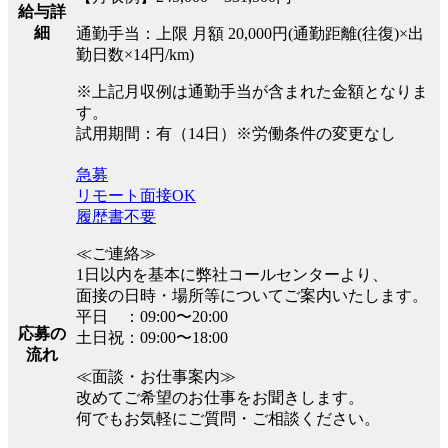
給与詳
細
通勤手当：上限 月額 20,000円(通勤距離(往復)×出
勤日数×14円/km)
※上記月収例は通勤手当が含まれた金額となりま
す。
試用期間：有（14日）※労働条件の変更なし
急募
リモート面接OK
履歴書不要
≪ご連絡≫
1日以内を基本に弊社コールセンターより、
面接の日時・場所等についてご案内いたします。
平日 ：09:00〜20:00
応募の
土日祝：09:00〜18:00
流れ
≪面談・お仕事案内≫
改めてご希望のお仕事をお聞きします。
何でもお気軽にご質問・ご相談ください。