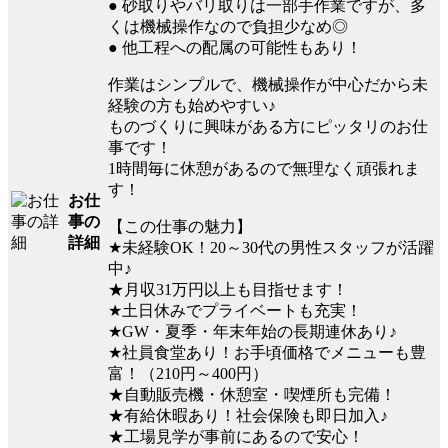
● 砂取りやバリ取りは一部手作業ですが、多
くは機械操作なので負担少なめ◎
● 他工程への配属の可能性もあり！
作業はシンプルで、機械操作が中心だから未
経験の方も始めやすい♪
ものづくりに興味がある方にピッタリのお仕
事です！
1時間毎に休憩があるので無理なく頑張れま
す！
お仕
事の
【この仕事の魅力】
詳細
★未経験OK！20～30代の男性スタッフが活躍
中♪
★月収31万円以上も目指せます！
★土日休みでプライベートも充実！
★GW・夏季・年末年始の長期連休あり♪
★社員食堂あり！お手頃価格でメニューも豊
富！（210円～400円）
★自動販売機・休憩室・喫煙所も完備！
★有給休暇あり！社会保険も即日加入♪
★工場見学が事前にあるので安心！