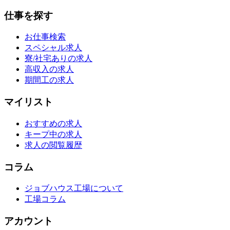
仕事を探す
お仕事検索
スペシャル求人
寮/社宅ありの求人
高収入の求人
期間工の求人
マイリスト
おすすめの求人
キープ中の求人
求人の閲覧履歴
コラム
ジョブハウス工場について
工場コラム
アカウント