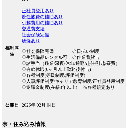
正社員登用あり
赴任旅費の補助あり
引越費用の補助あり
交通費支給
社会保険完備
研修あり
福利厚
◇社会保険完備 ◇日払い制度
生
◇生活備品レンタル可 ◇作業着貸与
◇諸手当（残業/深夜/休出/通勤/赴任/引越/寮費）
◇有給休暇(6ヶ月以上勤務後付与)
◇各種制度(等級制度/評価制度)
◇人事評価制度/キャリア教育制度/正社員登用制度
◇退職金制度(在籍3年以上) ※各種規定あり
2026年 02月 04日
公開日
寮・住み込み情報