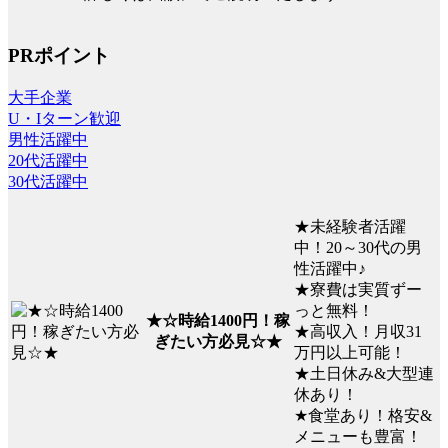
PRポイント
大手企業
U・Iターン歓迎
男性活躍中
20代活躍中
30代活躍中
★未経験者活躍
中！20～30代の男
性活躍中♪
★寮費は実質ずー
っと無料！
★☆時給1400円！稼
★高収入！月収31
ぎたい方必見☆★
万円以上可能！
★土日休み&大型連
休あり！
★食堂あり！格安&
メニューも豊富！