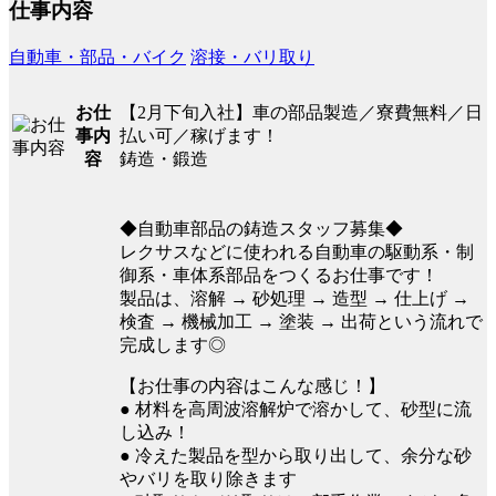
仕事内容
自動車・部品・バイク
溶接・バリ取り
【2月下旬入社】車の部品製造／寮費無料／日
お仕
払い可／稼げます！
事内
鋳造・鍛造
容
◆自動車部品の鋳造スタッフ募集◆
レクサスなどに使われる自動車の駆動系・制
御系・車体系部品をつくるお仕事です！
製品は、溶解 → 砂処理 → 造型 → 仕上げ →
検査 → 機械加工 → 塗装 → 出荷という流れで
完成します◎
【お仕事の内容はこんな感じ！】
● 材料を高周波溶解炉で溶かして、砂型に流
し込み！
● 冷えた製品を型から取り出して、余分な砂
やバリを取り除きます