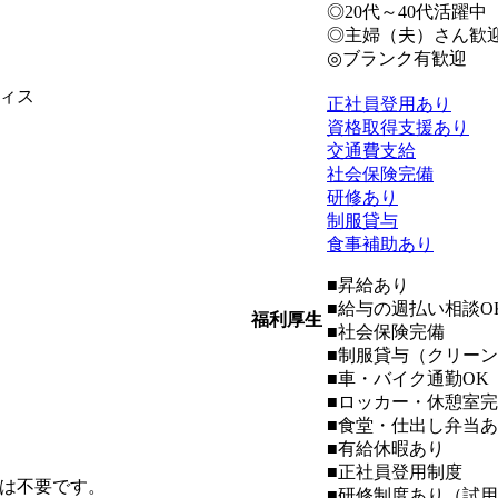
◎20代～40代活躍中
◎主婦（夫）さん歓
◎ブランク有歓迎
ィス
正社員登用あり
資格取得支援あり
交通費支給
社会保険完備
研修あり
制服貸与
食事補助あり
■昇給あり
■給与の週払い相談O
福利厚生
■社会保険完備
■制服貸与（クリー
■車・バイク通勤OK
■ロッカー・休憩室
■食堂・仕出し弁当
■有給休暇あり
■正社員登用制度
は不要です。
■研修制度あり（試