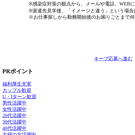
※感染症対策の観点から、メールや電話、WEB
※派遣先見学後、「イメージと違う」という場合
※お仕事探しから勤務開始後のお困りごとまで何
キープ
応募へ進む
PRポイント
福利厚生充実
カップル歓迎
U・Iターン歓迎
男性活躍中
女性活躍中
20代活躍中
30代活躍中
40代活躍中
主婦の方活躍中