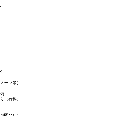
迎
K
ンスーツ等）
完備
あり（有料）
用期間なし）