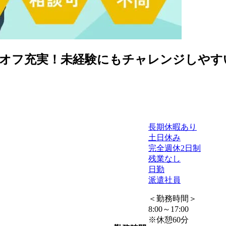
みでオフ充実！未経験にもチャレンジしや
長期休暇あり
土日休み
完全週休2日制
残業なし
日勤
派遣社員
＜勤務時間＞
8:00～17:00
※休憩60分