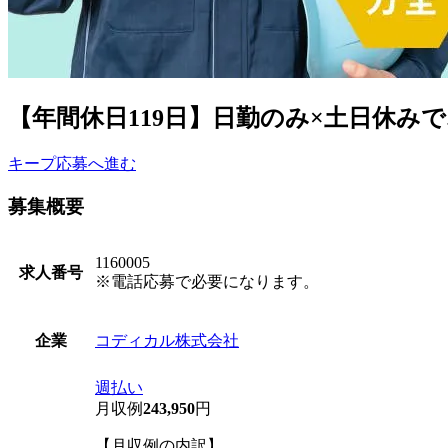
【年間休日119日】日勤のみ×土日休
キープ
応募へ進む
募集概要
1160005
求人番号
※電話応募で必要になります。
コディカル株式会社
企業
週払い
月収例
243,950
円
【月収例の内訳】