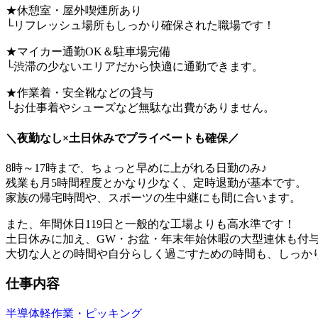
★休憩室・屋外喫煙所あり
└リフレッシュ場所もしっかり確保された職場です！
★マイカー通勤OK＆駐車場完備
└渋滞の少ないエリアだから快適に通勤できます。
★作業着・安全靴などの貸与
└お仕事着やシューズなど無駄な出費がありません。
＼夜勤なし×土日休みでプライベートも確保／
8時～17時まで、ちょっと早めに上がれる日勤のみ♪
残業も月5時間程度とかなり少なく、定時退勤が基本です。
家族の帰宅時間や、スポーツの生中継にも間に合います。
また、年間休日119日と一般的な工場よりも高水準です！
土日休みに加え、GW・お盆・年末年始休暇の大型連休も付
大切な人との時間や自分らしく過ごすための時間も、しっか
仕事内容
半導体
軽作業・ピッキング