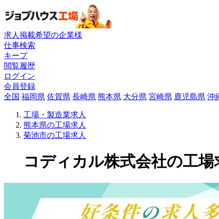
求人掲載希望の企業様
仕事検索
キープ
閲覧履歴
ログイン
会員登録
全国
福岡県
佐賀県
長崎県
熊本県
大分県
宮崎県
鹿児島県
沖
工場・製造業求人
熊本県の工場求人
菊池市の工場求人
コディカル株式会社の工場求人(