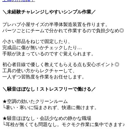
＼未経験チャレンジしやすいシンプル作業／
プレハブ小屋サイズの半導体製造装置を作ります。
パーツごとにチームで分かれて作業するので負担少なめ◎
小さい部品をねじで固定したり、
完成品に傷が無いかチェックしたり…
手順が決まっているのですぐ覚えられます。
初心者目線で優しく教えてもらえる点も安心ポイント◎
工具の使い方からレクチャーして、
一人ずつ習熟度を作業をお任せします。
＼騒音ほぼなし！ストレスフリーで働ける／
★空調の効いたクリーンルーム
└暑い・寒いに悩まされず、快適に働けます。
★騒音ほぼなし・会話少なめの静かな職場
└耳栓が無くても問題なし。モクモク作業に集中できます♪