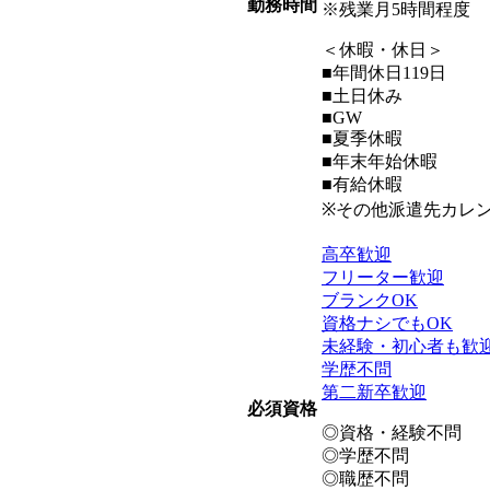
勤務時間
※残業月5時間程度
＜休暇・休日＞
■年間休日119日
■土日休み
■GW
■夏季休暇
■年末年始休暇
■有給休暇
※その他派遣先カレ
高卒歓迎
フリーター歓迎
ブランクOK
資格ナシでもOK
未経験・初心者も歓
学歴不問
第二新卒歓迎
必須資格
◎資格・経験不問
◎学歴不問
◎職歴不問