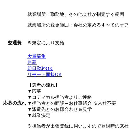
就業場所：勤務地、その他会社が指定する範囲
就業場所の変更範囲：会社の定めるすべてのオフ
※規定により支給
交通費
大量募集
急募
即日勤務OK
リモート面接OK
【選考の流れ】
▼応募
▼コディカル担当者よりご連絡
応募の流れ
▼担当者との面談～お仕事紹介 ※来社不要
▼派遣先とのお顔合わせ＆見学
▼就業決定
※担当者が出張登録に伺いますので登録時の来社