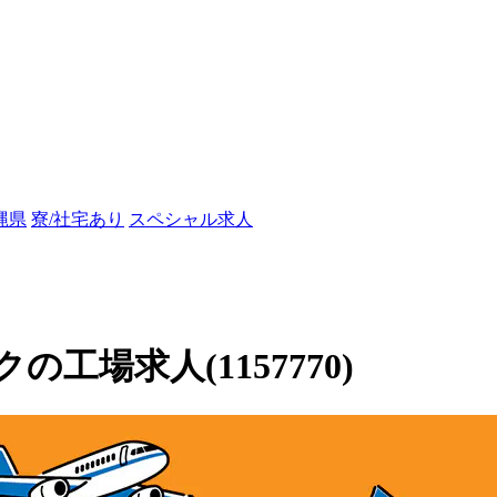
縄県
寮/社宅あり
スペシャル求人
場求人(1157770)