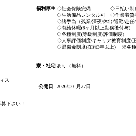
福利厚生
◇社会保険完備 ◇日払い制
◇生活備品レンタル可 ◇作
◇諸手当（残業/深夜/休出/通勤/赴任
◇有給休暇(6ヶ月以上勤務後付与)
◇各種制度(等級制度/評価制度)
◇人事評価制度/キャリア教育制度/
◇退職金制度(在籍3年以上) ※各
あり（無料）
寮・社宅
ィス
2026年01月27日
公開日
応募下さい！