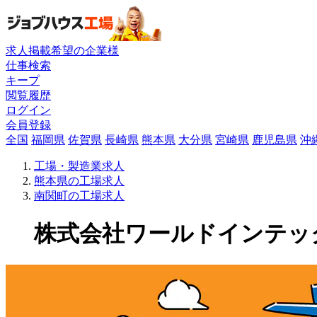
求人掲載希望の企業様
仕事検索
キープ
閲覧履歴
ログイン
会員登録
全国
福岡県
佐賀県
長崎県
熊本県
大分県
宮崎県
鹿児島県
沖
工場・製造業求人
熊本県の工場求人
南関町の工場求人
株式会社ワールドインテックの工