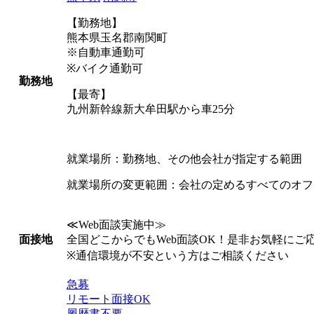
【勤務地】
熊本県玉名郡南関町
※自動車通勤可
※バイク通勤可
勤務地
【最寄】
九州新幹線新大牟田駅から車25分
就業場所：勤務地、その他会社が指定する範囲
就業場所の変更範囲：会社の定めるすべてのオフ
≪Web面談実施中≫
全国どこからでもWeb面談OK！是非お気軽にご
面接地
※通信環境が不安という方はご相談ください
急募
リモート面接OK
履歴書不要