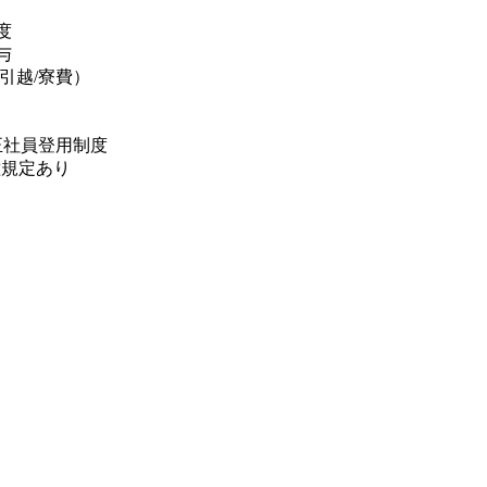
度
業着貸与
/引越/寮費）
正社員登用制度
種規定あり