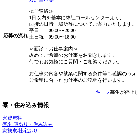
≪ご連絡≫
1日以内を基本に弊社コールセンターより、
面接の日時・場所等についてご案内いたします。
平日 ：09:00〜20:00
応募の流れ
土日祝：09:00〜18:00
≪面談・お仕事案内≫
改めてご希望のお仕事をお聞きします。
何でもお気軽にご質問・ご相談ください。
お仕事の内容や就業に関する条件等も確認のうえ
ご希望に合ったお仕事のご説明を行います。
キープ
募集が停止
寮・住み込み情報
寮費無料
寮/社宅あり・住み込み
家族寮/社宅あり