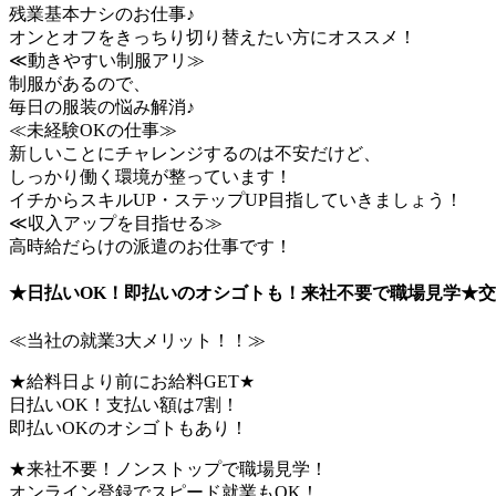
残業基本ナシのお仕事♪
オンとオフをきっちり切り替えたい方にオススメ！
≪動きやすい制服アリ≫
制服があるので、
毎日の服装の悩み解消♪
≪未経験OKの仕事≫
新しいことにチャレンジするのは不安だけど、
しっかり働く環境が整っています！
イチからスキルUP・ステップUP目指していきましょう！
≪収入アップを目指せる≫
高時給だらけの派遣のお仕事です！
★日払いOK！即払いのオシゴトも！来社不要で職場見学★交
≪当社の就業3大メリット！！≫
★給料日より前にお給料GET★
日払いOK！支払い額は7割！
即払いOKのオシゴトもあり！
★来社不要！ノンストップで職場見学！
オンライン登録でスピード就業もOK！