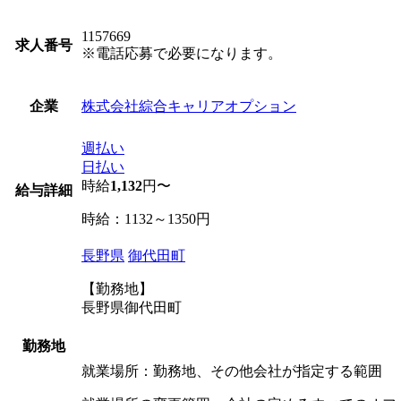
1157669
求人番号
※電話応募で必要になります。
株式会社綜合キャリアオプション
企業
週払い
日払い
時給
1,132
円〜
給与詳細
時給：1132～1350円
長野県
御代田町
【勤務地】
長野県御代田町
勤務地
就業場所：勤務地、その他会社が指定する範囲