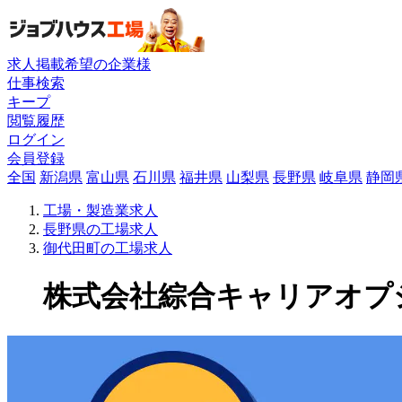
求人掲載希望の企業様
仕事検索
キープ
閲覧履歴
ログイン
会員登録
全国
新潟県
富山県
石川県
福井県
山梨県
長野県
岐阜県
静岡
工場・製造業求人
長野県の工場求人
御代田町の工場求人
株式会社綜合キャリアオプショ