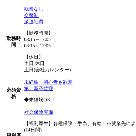
残業なし
交替制
派遣社員
【勤務時間】
勤務時
08:15～17:05
間
08:15～17:05
【休日】
土日 休日
土日(会社カレンダー)
未経験・初心者も歓迎
第二新卒歓迎
必須資
格
◆未経験OK！
社会保険完備
【福利厚生】各種保険・手当、有給 ※就業先による
(14日間)
福利厚