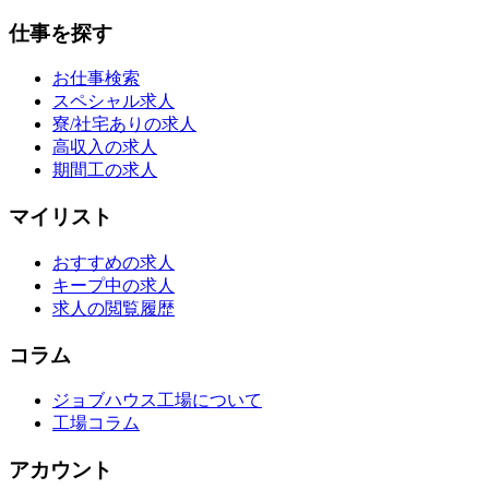
仕事を探す
お仕事検索
スペシャル求人
寮/社宅ありの求人
高収入の求人
期間工の求人
マイリスト
おすすめの求人
キープ中の求人
求人の閲覧履歴
コラム
ジョブハウス工場について
工場コラム
アカウント