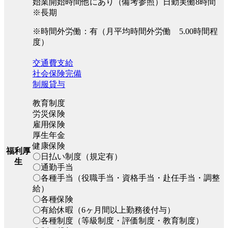
始業開始時間他にあり（備考参照）日勤実働8時間
※長期
※時間外労働：有（月平均時間外労働 5.00時間程
度）
交通費支給
社会保険完備
制服貸与
教育制度
労災保険
雇用保険
厚生年金
健康保険
福利厚
〇日払い制度（規定有）
生
〇通勤手当
〇各種手当（役職手当・資格手当・赴任手当・調整
給）
〇各種保険
〇有給休暇（6ヶ月間以上勤務後付与）
〇各種制度（等級制度・評価制度・教育制度）