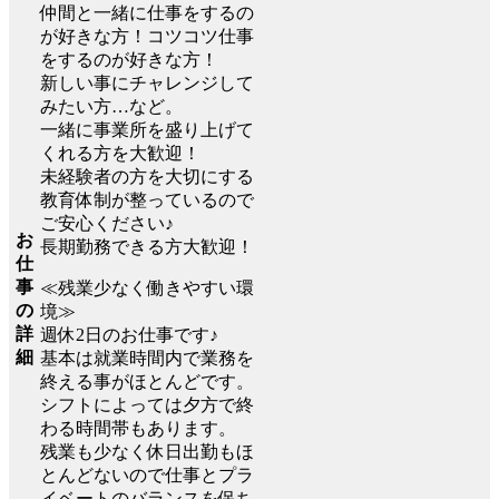
仲間と一緒に仕事をするの
が好きな方！コツコツ仕事
をするのが好きな方！
新しい事にチャレンジして
みたい方…など。
一緒に事業所を盛り上げて
くれる方を大歓迎！
未経験者の方を大切にする
教育体制が整っているので
ご安心ください♪
お
長期勤務できる方大歓迎！
仕
事
≪残業少なく働きやすい環
の
境≫
詳
週休2日のお仕事です♪
細
基本は就業時間内で業務を
終える事がほとんどです。
シフトによっては夕方で終
わる時間帯もあります。
残業も少なく休日出勤もほ
とんどないので仕事とプラ
イベートのバランスを保ち