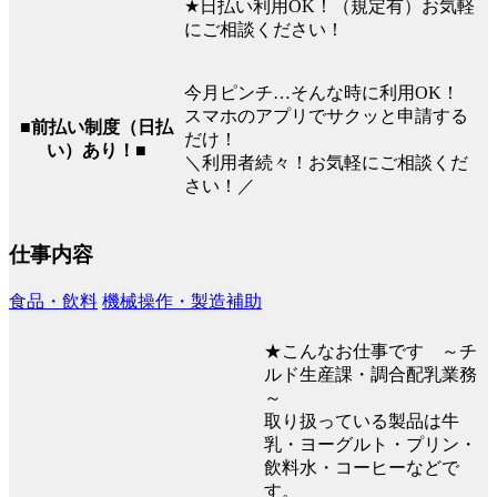
★日払い利用OK！（規定有）お気軽
にご相談ください！
今月ピンチ…そんな時に利用OK！
スマホのアプリでサクッと申請する
■前払い制度（日払
だけ！
い）あり！■
＼利用者続々！お気軽にご相談くだ
さい！／
仕事内容
食品・飲料
機械操作・製造補助
★こんなお仕事です ～チ
ルド生産課・調合配乳業務
～
取り扱っている製品は牛
乳・ヨーグルト・プリン・
飲料水・コーヒーなどで
す。