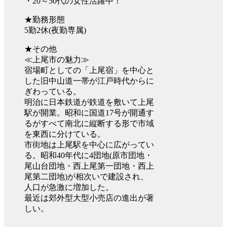
・20～50代の女性活躍中！
★勤務形態
5勤2休(夜勤専属)
★その他
≪上尾市の魅力≫
宿場町としての「上尾宿」を中心と
した旧中山道一帯が江戸時代からに
ぎわっている。
明治に日本鉄道が鉄道を敷いて上尾
駅が開業。昭和に国道17号が開通す
るがすべて南北に縦断する形で市域
を東西に分けている。
市街地は上尾駅を中心に広がってい
る。昭和40年代に4団地(原市団地・
尾山台団地・西上尾第一団地・西上
尾第二団地)が相次いで建設され、
人口が急激に増加した。
最近は郊外型大型小売店の進出が著
しい。