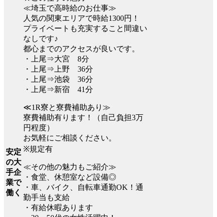
≪埼玉で高時給のお仕事≫
人気の関東エリアで時給1300円！
プライベートも充実すること間違い
なしです♪
都心までのアクセスが良いです。
・上尾⇒大宮 8分
・上尾⇒上野 36分
・上尾⇒池袋 36分
・上尾⇒新宿 41分
≪1R寮と寮費補助あり≫
寮費補助有ります！（自己負担3万
円程度）
お気軽にご相談ください。
※規定有
安定
の大
≪その他の魅力もご紹介≫
手企
・食堂、休憩室など設備◎
業で
・車、バイク、自転車通勤OK！通
働く
勤手当も支給
・有給休暇あります