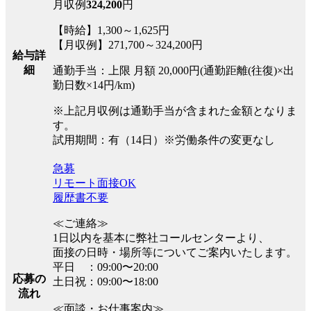
月収例
324,200
円
【時給】1,300～1,625円
【月収例】271,700～324,200円
給与詳
細
通勤手当：上限 月額 20,000円(通勤距離(往復)×出
勤日数×14円/km)
※上記月収例は通勤手当が含まれた金額となりま
す。
試用期間：有（14日）※労働条件の変更なし
急募
リモート面接OK
履歴書不要
≪ご連絡≫
1日以内を基本に弊社コールセンターより、
面接の日時・場所等についてご案内いたします。
平日 ：09:00〜20:00
応募の
土日祝：09:00〜18:00
流れ
≪面談・お仕事案内≫