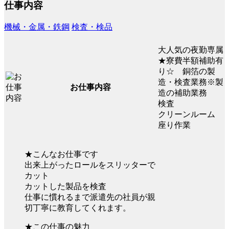
仕事内容
機械・金属・鉄鋼
検査・検品
大人気の夜勤専属
★寮費半額補助有
り☆ 銅箔の製
造・検査業務※製
お仕事内容
造の補助業務
検査
クリーンルーム
座り作業
★こんなお仕事です
出来上がったロールをスリッターで
カット
カットした製品を検査
仕事に慣れるまで派遣先の社員が親
切丁寧に教育してくれます。
★この仕事の魅力