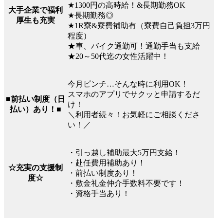
★1300円の高時給！&長期勤務OK
大手企業で福利
★長期勤務◎
厚生も充実
★1R寮&寮費補助有（寮費自己負担3万円
程度）
★車、バイク通勤可！通勤手当も支給
★20～50代迄の女性活躍中！
今月ピンチ…そんな時に利用OK！
スマホのアプリでサクッと申請するだ
■前払い制度（日
け！
払い）あり！■
＼利用者続々！お気軽にご相談くださ
い！／
・引っ越し補助最大5万円支給！
・赴任費用補助あり！
☆充実の支援制
・前払い制度あり！
度☆
・敷金礼金仲介手数料不要です！
・資格手当あり！