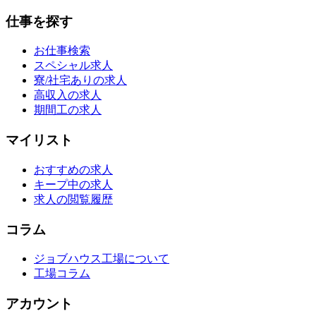
仕事を探す
お仕事検索
スペシャル求人
寮/社宅ありの求人
高収入の求人
期間工の求人
マイリスト
おすすめの求人
キープ中の求人
求人の閲覧履歴
コラム
ジョブハウス工場について
工場コラム
アカウント