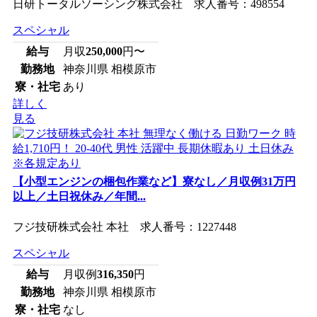
日研トータルソーシング株式会社 求人番号：498554
スペシャル
給与
月収
250,000
円〜
勤務地
神奈川県 相模原市
寮・社宅
あり
詳しく
見る
【小型エンジンの梱包作業など】寮なし／月収例31万円
以上／土日祝休み／年間...
フジ技研株式会社 本社 求人番号：1227448
スペシャル
給与
月収例
316,350
円
勤務地
神奈川県 相模原市
寮・社宅
なし