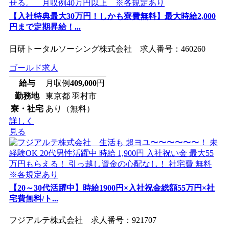
【入社特典最大30万円！しかも寮費無料】最大時給2,000
円まで定期昇給！...
日研トータルソーシング株式会社 求人番号：460260
ゴールド求人
給与
月収例
409,000
円
勤務地
東京都 羽村市
寮・社宅
あり（無料）
詳しく
見る
【20～30代活躍中】時給1900円×入社祝金総額55万円×社
宅費無料/ト...
フジアルテ株式会社 求人番号：921707