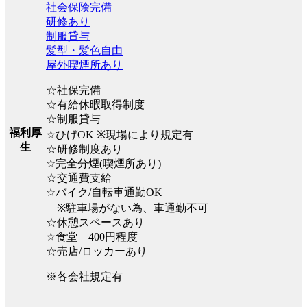
社会保険完備
研修あり
制服貸与
髪型・髪色自由
屋外喫煙所あり
☆社保完備
☆有給休暇取得制度
☆制服貸与
福利厚
☆ひげOK ※現場により規定有
生
☆研修制度あり
☆完全分煙(喫煙所あり)
☆交通費支給
☆バイク/自転車通勤OK
※駐車場がない為、車通勤不可
☆休憩スペースあり
☆食堂 400円程度
☆売店/ロッカーあり
※各会社規定有