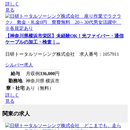
詳しく
見る
【神奈川県横浜市栄区】未経験OK！光ファイバー・通信
ケーブルの加工・検査｜...
日研トータルソーシング株式会社 求人番号：1057911
シルバー求人
給与
月収例
336,000
円
勤務地
神奈川県 横浜市
寮・社宅
あり（無料）
詳しく
見る
関東の求人