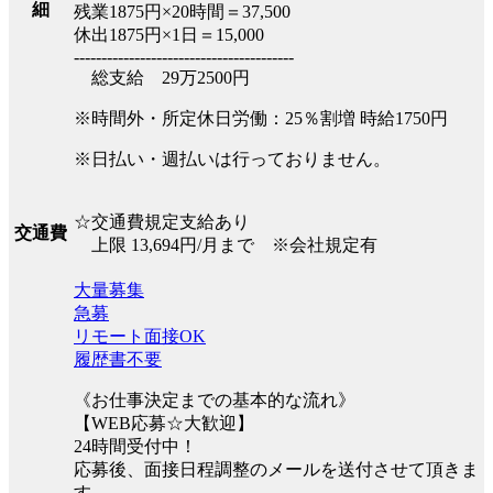
細
残業1875円×20時間＝37,500
休出1875円×1日＝15,000
----------------------------------------
総支給 29万2500円
※時間外・所定休日労働：25％割増 時給1750円
※日払い・週払いは行っておりません。
☆交通費規定支給あり
交通費
上限 13,694円/月まで ※会社規定有
大量募集
急募
リモート面接OK
履歴書不要
《お仕事決定までの基本的な流れ》
【WEB応募☆大歓迎】
24時間受付中！
応募後、面接日程調整のメールを送付させて頂きま
す。