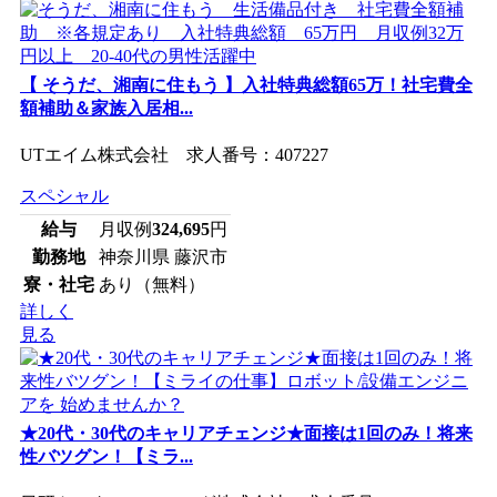
【 そうだ、湘南に住もう 】入社特典総額65万！社宅費全
額補助＆家族入居相...
UTエイム株式会社 求人番号：407227
スペシャル
給与
月収例
324,695
円
勤務地
神奈川県 藤沢市
寮・社宅
あり（無料）
詳しく
見る
★20代・30代のキャリアチェンジ★面接は1回のみ！将来
性バツグン！【ミラ...