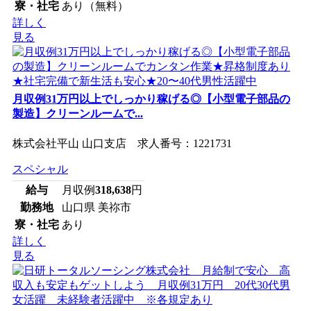
寮・社宅
あり（無料）
詳しく
見る
月収例31万円以上でしっかり稼げる◎【小型電子部品の
製造】クリーンルームで...
株式会社平山 山口支店 求人番号：1221731
スペシャル
給与
月収例
318,638
円
勤務地
山口県 美祢市
寮・社宅
あり
詳しく
見る