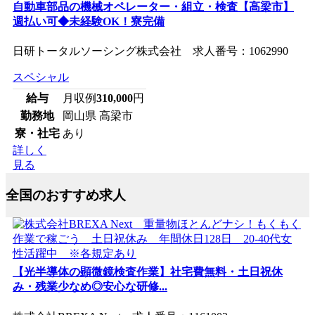
自動車部品の機械オペレーター・組立・検査【高梁市】
週払い可◆未経験OK！寮完備
日研トータルソーシング株式会社 求人番号：1062990
スペシャル
給与
月収例
310,000
円
勤務地
岡山県 高梁市
寮・社宅
あり
詳しく
見る
全国のおすすめ求人
【光半導体の顕微鏡検査作業】社宅費無料・土日祝休
み・残業少なめ◎安心な研修...