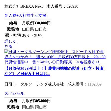
株式会社BREXA Next 求人番号：520930
即入寮+入社前生活支援
給与
月収例
330,000
円
勤務地
山口県 山口市
寮・社宅
あり（無料）
詳しく
見る
【月収例30万円以上！】農業用機械の製造（組立・検査
など）／日勤&土日はお...
日研トータルソーシング株式会社 求人番号：1182059
スペシャル
給与
月収例
305,000
円
勤務地
岡山県 岡山市