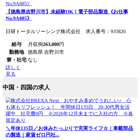
【徳島県吉野川市】未経験OK！電子部品製造《お仕事
No.9A885》
日研トータルソーシング株式会社 求人番号：935820
給与
月収例
263,000
円
勤務地
徳島県 吉野川市
寮・社宅
なし
詳しく
見る
中国・四国の求人
＼年休135日／お休みたっぷりで充実ライフ☆｜車載部品
の製造｜家賃ゼロ円社...