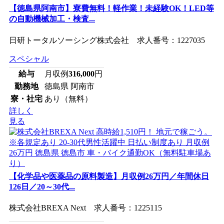
【徳島県阿南市】寮費無料！軽作業！未経験OK！LED等
の自動機械加工・検査...
日研トータルソーシング株式会社 求人番号：1227035
スペシャル
給与
月収例
316,000
円
勤務地
徳島県 阿南市
寮・社宅
あり（無料）
詳しく
見る
【化学品や医薬品の原料製造】月収例26万円／年間休日
126日／20～30代...
株式会社BREXA Next 求人番号：1225115