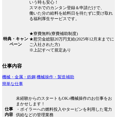
いう時も安心！
スマホでのカンタン登録＆申請だけで、
働いた分の給料を給料日を待たずに受け取れ
る福利厚生サービスです。
★寮費無料(寮費補助制度)
特典・キャン
★慰労金総額20万円支給(2025年12月末までに
ペーン
ご入社された方)
※上記すべて規定あり
仕事内容
機械・金属・鉄鋼
機械操作・製造補助
簡単な仕事
未経験からのスタートもOK♪機械操作のお仕事をお
まかせします！
仕事
・ボイラーへの燃料投入やタービンを利用した電力
内容
供給などの管理業務