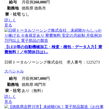
給与
月収例
260,000
円
勤務地
徳島県 徳島市
寮・社宅
なし
詳しく
見る
【LED等の自動機械加工・検査・梱包・データ入力】寮
費無料！／年間休日は1...
日研トータルソーシング株式会社 求人番号：1225273
スペシャル
給与
月収例
307,000
円
勤務地
徳島県 鳴門市
寮・社宅
あり（無料）
詳しく
見る