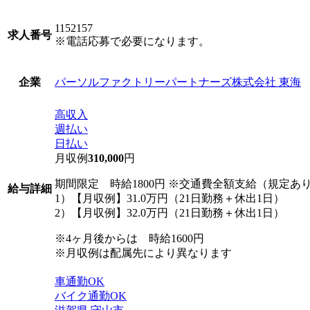
1152157
求人番号
※電話応募で必要になります。
パーソルファクトリーパートナーズ株式会社 東海
企業
高収入
週払い
日払い
月収例
310,000
円
期間限定 時給1800円 ※交通費全額支給（規定あ
給与詳細
1）【月収例】31.0万円（21日勤務＋休出1日）
2）【月収例】32.0万円（21日勤務＋休出1日）
※4ヶ月後からは 時給1600円
※月収例は配属先により異なります
車通勤OK
バイク通勤OK