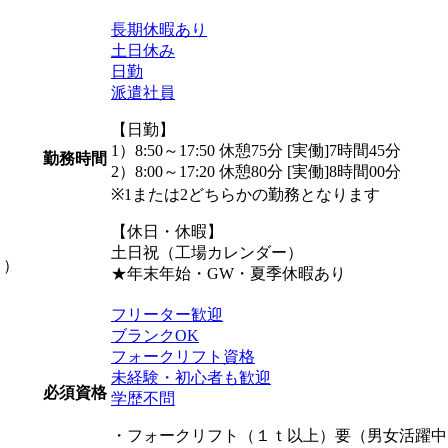
長期休暇あり
土日休み
日勤
派遣社員
【日勤】
1）8:50～17:50 休憩75分 [実働]7時間45分
勤務時間
2）8:00～17:20 休憩80分 [実働]8時間00分
※1または2どちらかの勤務となります
【休日・休暇】
土日祝（工場カレンダー）
り）
★年末年始・GW・夏季休暇あり
フリーター歓迎
ブランクOK
フォークリフト資格
未経験・初心者も歓迎
必須資格
学歴不問
・フォークリフト（１ｔ以上）要（男女活躍中