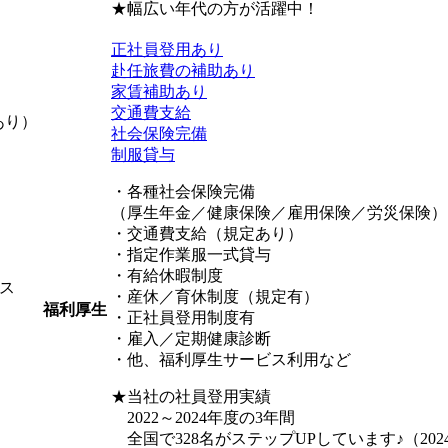
★幅広い年代の方が活躍中！
正社員登用あり
赴任旅費の補助あり
家賃補助あり
交通費支給
あり）
社会保険完備
制服貸与
・各種社会保険完備
（厚生年金／健康保険／雇用保険／労災保険）
・交通費支給（規定あり）
・指定作業服一式貸与
・有給休暇制度
ス
・産休／育休制度（規定有）
福利厚生
・正社員登用制度有
・雇入／定期健康診断
・他、福利厚生サービス利用など
★当社の社員登用実績
2022～2024年度の3年間
全国で328名がステップUPしています♪（202