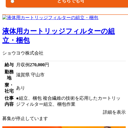
どちらでも可
液体用カートリッジフィルターの組
立・梱包
ショウヨウ株式会社
給与
月収例
270,000
円
勤務
滋賀県 守山市
地
寮・
あり
社宅
仕事
●組立、梱包 複合繊維の技術を応用したカートリッ
内容
ジフィルター組立、梱包作業
詳細を表示
募集が停止しています