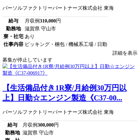
パーソルファクトリーパートナーズ株式会社 東海
給与
月収例
310,000
円
勤務地
滋賀県 守山市
寮・社宅
あり
仕事内容
ピッキング・梱包 / 機械系工場 / 日勤
詳細を表示
募集が停止しています
【生活備品付き1R寮/月給例30万円以
上】日勤☆エンジン製造《C37-00...
パーソルファクトリーパートナーズ株式会社 東海
給与
月収例
300,000
円
勤務地
滋賀県 守山市