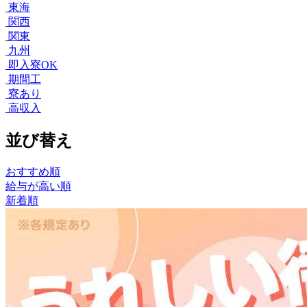
東海
関西
関東
九州
即入寮OK
期間工
寮あり
高収入
並び替え
おすすめ順
給与が高い順
新着順