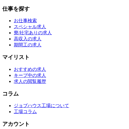
仕事を探す
お仕事検索
スペシャル求人
寮/社宅ありの求人
高収入の求人
期間工の求人
マイリスト
おすすめの求人
キープ中の求人
求人の閲覧履歴
コラム
ジョブハウス工場について
工場コラム
アカウント