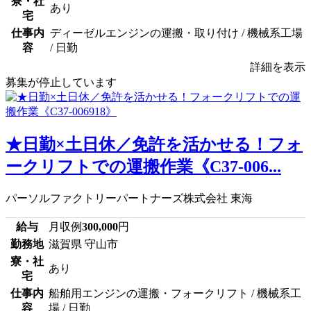
寮・社
あり
宅
仕事内
ディーゼルエンジンの運搬・取り付け / 機械系工場
容
/ 日勤
詳細を表示
募集が停止しています
★日勤×土日休／免許を活かせる！フォ
ークリフトでの運搬作業《C37-006...
パーソルファクトリーパートナーズ株式会社 東海
給与
月収例
300,000
円
勤務地
滋賀県 守山市
寮・社
あり
宅
仕事内
船舶用エンジンの運搬・フォークリフト / 機械系工
容
場 / 日勤