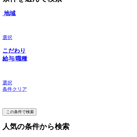
地域
選択
こだわり
給与/職種
選択
条件クリア
この条件で検索
人気の条件から検索