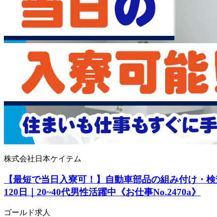
株式会社日本ケイテム
【最短で当日入寮可！】自動車部品の組み付け・検
120日｜20~40代男性活躍中《お仕事No.2470a》
ゴールド求人