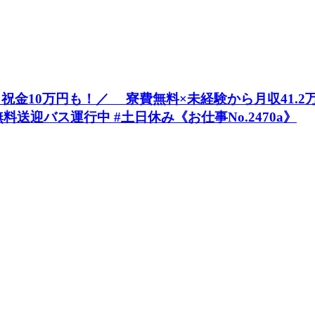
10万円も！／ 寮費無料×未経験から月収41.2万円可』
料送迎バス運行中 #土日休み《お仕事No.2470a》