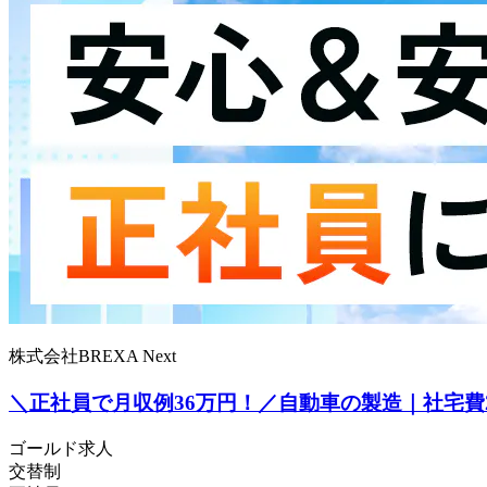
株式会社BREXA Next
＼正社員で月収例36万円！／自動車の製造｜社宅費
ゴールド求人
交替制