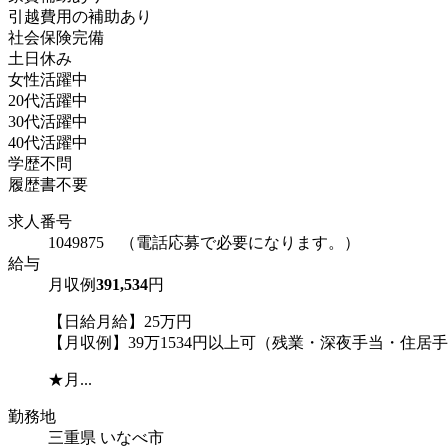
引越費用の補助あり
社会保険完備
土日休み
女性活躍中
20代活躍中
30代活躍中
40代活躍中
学歴不問
履歴書不要
求人番号
1049875 （電話応募で必要になります。）
給与
月収例
391,534
円
【日給月給】25万円
【月収例】39万1534円以上可（残業・深夜手当・住居
★月...
勤務地
三重県 いなべ市