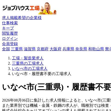
求人掲載希望の企業様
仕事検索
キープ
閲覧履歴
ログイン
会員登録
全国
三重県
滋賀県
京都府
大阪府
兵庫県
奈良県
和歌山県
寮
工場・製造業求人
三重県の工場求人
いなべ市の工場求人
いなべ市・履歴書不要の工場求人
いなべ市(三重県)・履歴書不要
2026年08月06日に集計した求人情報によると、いなべ市(三
また業界別では機械・金属・鉄鋼の求人が、職種別では検査
株式会社綜合キャリアオプションの求人も掲載されておりま