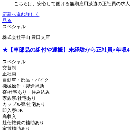
こちらは、安心して働ける無期雇用派遣の正社員の求人。
応募へ進む
詳しく
見る
スペシャル
株式会社平山 豊田支店
★【車部品の組付や運搬】未経験から正社員×年収4
スペシャル
交替制
正社員
自動車・部品・バイク
機械操作・製造補助
寮/社宅あり・住み込み
家族寮/社宅あり
カップル寮/社宅あり
即入寮OK
高収入
赴任旅費の補助あり
家賃補助あり