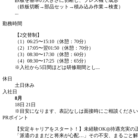
鉄板を基準の大きさに切断し、プレス機で成形
（鉄板切断→部品セット→積み込み作業→検査）
...
勤務時間
【2交替制】
（1）06:25〜15:10（休憩：70分）
（2）17:05〜翌01:50（休憩：70分）
（3）08:30〜17:30（休憩：60分）
（4）08:30〜17:25（休憩：65分）
※入社から5日間ほどは研修期間とし...
休日
土日休み
入社日
8月
18日
21日
※目安になります、表記なしは面接時にご相談ください
PRポイント
【安定キャリアをスタート！】未経験OK◎待遇充実の
「派遣のままだと将来が心配…」その不安、まるごと解