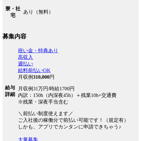
寮・社
あり（無料）
宅
募集内容
祝い金・特典あり
高収入
週払い
給料前払いOK
月収例
310,000
円
給与
月収例31万円/時給1700円
詳細
内訳：150h（内深夜45h）＋残業10h+交通費
※残業・深夜手当含む
＼前払い制度使えます／
ご入社後の稼働分で前払い可能です！（規定有）
しかも、アプリでカンタンに申請できちゃう♪
大量募集