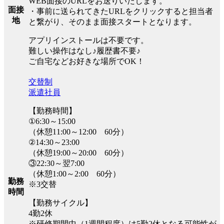
WEB面接のURLをお送りいたします。
面接
・事前に送られてきたURLをクリックすると担当者
地
と繋がり、そのまま面接スタートとなります。
アプリインストールは不要です。
難しい操作はなし♪履歴書不要♪
ご自宅などお好きな場所でOK！
交替制
派遣社員
【勤務時間】
①6:30～15:00
（休憩11:00～12:00 60分）
②14:30～23:00
（休憩19:00～20:00 60分）
③22:30～翌7:00
（休憩1:00～2:00 60分）
勤務
※3交替
時間
【勤務サイクル】
4勤2休
※研修期間中（1週間程度）は5勤2休となる可能性が