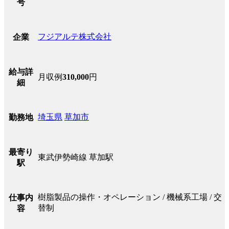
号
フジアルテ株式会社
企業
給与詳
月収例
310,000
円
細
埼玉県
草加市
勤務地
最寄り
東武伊勢崎線 草加駅
駅
樹脂製品の操作・オペレーション / 機械系工場 / 交
仕事内
替制
容