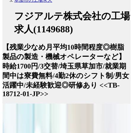
草加市の工場求人
フジアルテ株式会社の工場
求人(1149688)
【残業少なめ月平均10時間程度◎樹脂
製品の製造・機械オペレーターなど】
時給1700円/3交替/埼玉県草加市/就業期
間中は寮費無料/4勤2休のシフト制/男女
活躍中/未経験歓迎◎研修あり <<TB-
18712-01-JP>>