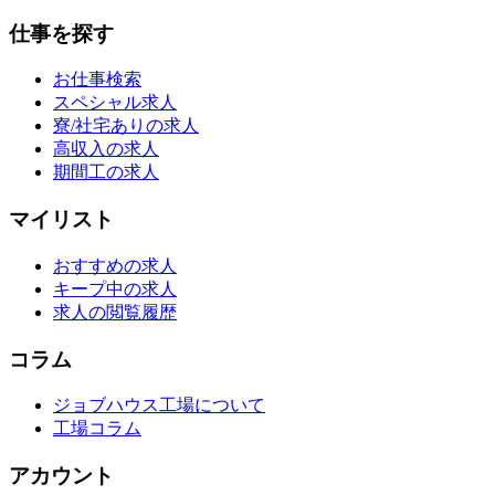
仕事を探す
お仕事検索
スペシャル求人
寮/社宅ありの求人
高収入の求人
期間工の求人
マイリスト
おすすめの求人
キープ中の求人
求人の閲覧履歴
コラム
ジョブハウス工場について
工場コラム
アカウント