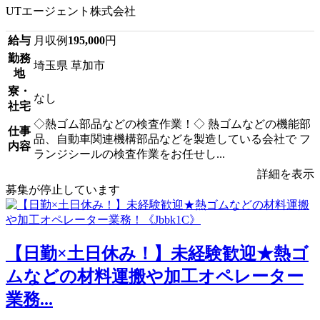
UTエージェント株式会社
給与
月収例
195,000
円
勤務
埼玉県 草加市
地
寮・
なし
社宅
◇熱ゴム部品などの検査作業！◇ 熱ゴムなどの機能部
仕事
品、自動車関連機構部品などを製造している会社で フ
内容
ランジシールの検査作業をお任せし...
詳細を表示
募集が停止しています
【日勤×土日休み！】未経験歓迎★熱ゴ
ムなどの材料運搬や加工オペレーター
業務...