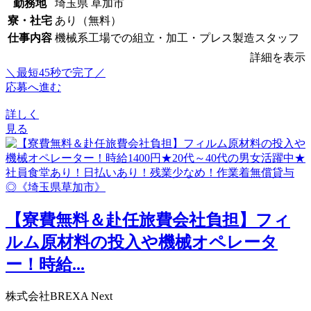
勤務地
埼玉県 草加市
寮・社宅
あり（無料）
仕事内容
機械系工場での組立・加工・プレス製造スタッフ
詳細を表示
＼最短45秒で完了／
応募へ進む
詳しく
見る
【寮費無料＆赴任旅費会社負担】フィ
ルム原材料の投入や機械オペレータ
ー！時給...
株式会社BREXA Next