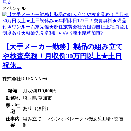
見る
スペシャル
【大手メーカー勤務】製品の組み立て
や検査業務！月収例30万円以上★土日
祝休...
株式会社BREXA Next
給与
月収例
310,000
円
勤務地
埼玉県 草加市
寮・社
あり（無料）
宅
仕事内
組み立て・マシンオペレータ / 機械系工場 / 交替
容
制