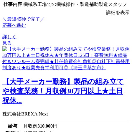
仕事内容
機械系工場での機械操作・製造補助製造スタッフ
詳細を表示
＼最短45秒で完了／
応募へ進む
詳しく
見る
【大手メーカー勤務】製品の組み立て
や検査業務！月収例30万円以上★土日
祝休...
株式会社BREXA Next
給与
月収例
310,000
円