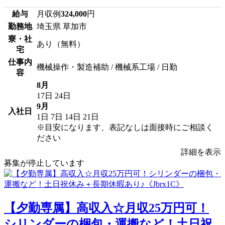
給与
月収例
324,000
円
勤務地
埼玉県 草加市
寮・社
あり（無料）
宅
仕事内
機械操作・製造補助 / 機械系工場 / 日勤
容
8月
17日
24日
9月
入社日
1日
7日
14日
21日
※目安になります、表記なしは面接時にご相談く
ださい
詳細を表示
募集が停止しています
【夕勤専属】高収入☆月収25万円可！
シリンダーの梱包・運搬など！土日祝