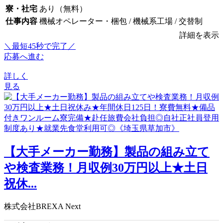
寮・社宅
あり（無料）
仕事内容
機械オペレーター・梱包 / 機械系工場 / 交替制
詳細を表示
＼最短45秒で完了／
応募へ進む
詳しく
見る
【大手メーカー勤務】製品の組み立て
や検査業務！月収例30万円以上★土日
祝休...
株式会社BREXA Next