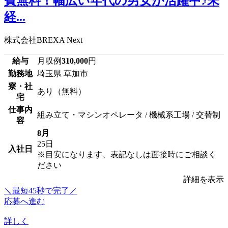
費無料！幅広い年代の男女が活躍中♪未
経...
株式会社BREXA Next
給与
月収例
310,000
円
勤務地
埼玉県 草加市
寮・社
あり（無料）
宅
仕事内
組み立て・マシンオペレータ / 機械系工場 / 交替制
容
8月
25日
入社日
※目安になります、表記なしは面接時にご相談く
ださい
詳細を表示
＼最短45秒で完了／
応募へ進む
詳しく