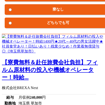
寮なし
どちらでも可
【寮費無料＆赴任旅費会社負担】フィ
ルム原材料の投入や機械オペレータ
ー！時給...
株式会社BREXA Next
給与
月収例
240,000
円
勤務地
埼玉県 草加市