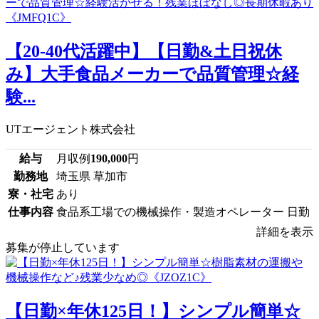
【20-40代活躍中】【日勤&土日祝休
み】大手食品メーカーで品質管理☆経
験...
UTエージェント株式会社
給与
月収例
190,000
円
勤務地
埼玉県 草加市
寮・社宅
あり
仕事内容
食品系工場での機械操作・製造オペレーター 日勤
詳細を表示
募集が停止しています
【日勤×年休125日！】シンプル簡単☆