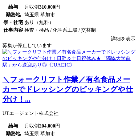
給与
月収例
310,000
円
勤務地
埼玉県 草加市
寮・社宅
あり（無料）
仕事内容
検査・検品 / 化学系工場 / 交替制
詳細を表示
募集が停止しています
＼フォークリフト作業／有名食品メー
カーでドレッシングのピッキングや仕
分け！...
UTエージェント株式会社
給与
月収例
204,000
円
勤務地
埼玉県 草加市