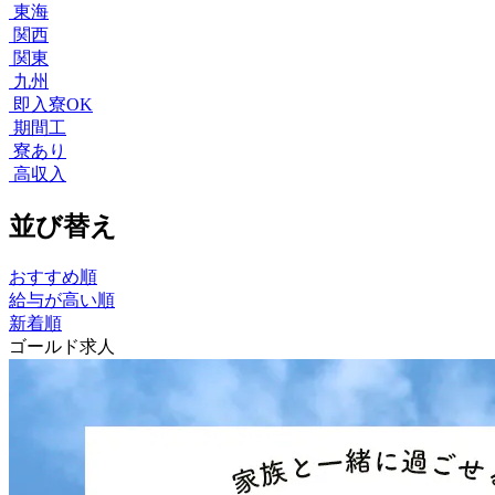
東海
関西
関東
九州
即入寮OK
期間工
寮あり
高収入
並び替え
おすすめ順
給与が高い順
新着順
ゴールド求人