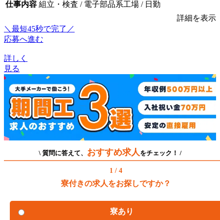
仕事内容
組立・検査 / 電子部品系工場 / 日勤
詳細を表示
＼最短45秒で完了／
応募へ進む
詳しく
見る
おすすめ求人
\ 質問に答えて、
をチェック！ /
1 / 4
寮付きの求人をお探しですか？
寮あり