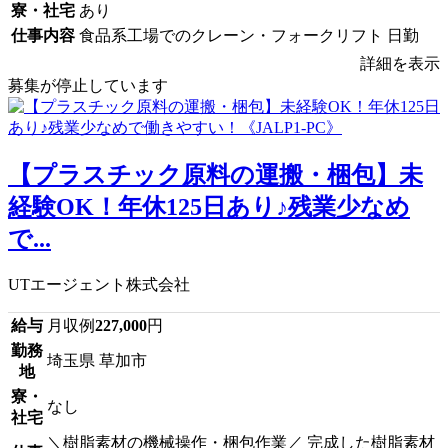
寮・社宅
あり
仕事内容
食品系工場でのクレーン・フォークリフト 日勤
詳細を表示
募集が停止しています
【プラスチック原料の運搬・梱包】未
経験OK！年休125日あり♪残業少なめ
で...
UTエージェント株式会社
給与
月収例
227,000
円
勤務
埼玉県 草加市
地
寮・
なし
社宅
＼樹脂素材の機械操作・梱包作業／ 完成した樹脂素材