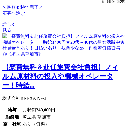
詳細を表示
＼最短45秒で完了／
応募へ進む
詳しく
見る
【寮費無料＆赴任旅費会社負担】フィ
ルム原材料の投入や機械オペレータ
ー！時給...
株式会社BREXA Next
給与
月収例
240,000
円
勤務地
埼玉県 草加市
寮・社宅
あり（無料）