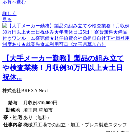
応募へ進む
詳しく
見る
【大手メーカー勤務】製品の組み立て
や検査業務！月収例30万円以上★土日
祝休...
株式会社BREXA Next
給与
月収例
310,000
円
勤務地
埼玉県 草加市
寮・社宅
あり（無料）
仕事内容
機械系工場での組立・加工・プレス製造スタッフ