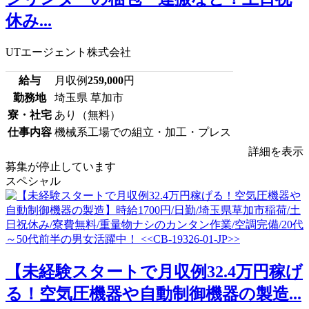
休み...
UTエージェント株式会社
給与
月収例
259,000
円
勤務地
埼玉県 草加市
寮・社宅
あり（無料）
仕事内容
機械系工場での組立・加工・プレス
詳細を表示
募集が停止しています
スペシャル
【未経験スタートで月収例32.4万円稼げ
る！空気圧機器や自動制御機器の製造...