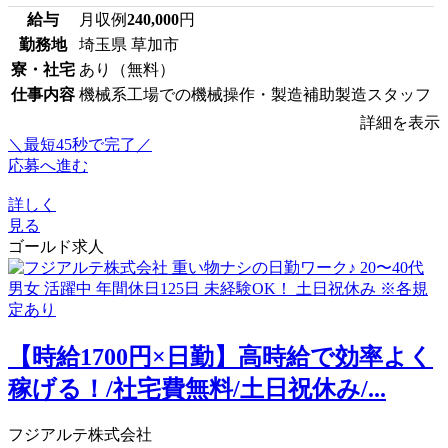
給与
月収例
240,000
円
勤務地
埼玉県 草加市
寮・社宅
あり（無料）
仕事内容
機械系工場での機械操作・製造補助製造スタッフ
詳細を表示
＼最短45秒で完了／
応募へ進む
詳しく
見る
ゴールド求人
【時給1700円×日勤】高時給で効率よく
稼げる！/社宅費無料/土日祝休み/...
フジアルテ株式会社