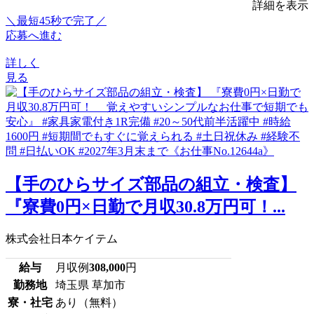
詳細を表示
＼最短45秒で完了／
応募へ進む
詳しく
見る
【手のひらサイズ部品の組立・検査】
『寮費0円×日勤で月収30.8万円可！...
株式会社日本ケイテム
給与
月収例
308,000
円
勤務地
埼玉県 草加市
寮・社宅
あり（無料）