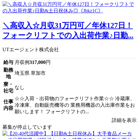
＼高収入☆月収31万円可／年休127日！
フォークリフトでの入出荷作業♪日勤...
UTエージェント株式会社
給与
月収例
317,000
円
勤務
埼玉県 草加市
地
寮・
なし
社宅
☆☆入荷・出荷物のフォークリフト作業☆☆ 冷蔵庫、
仕事
冷凍庫、自動販売機等の 業務用機器の入出庫作業をお
内容
願いします！ フォークリフトの...
詳細を表示
募集が停止しています