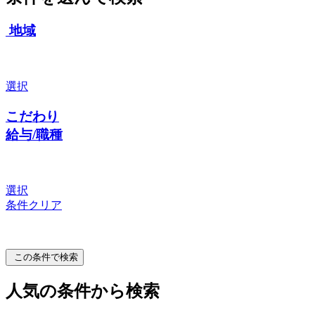
地域
選択
こだわり
給与/職種
選択
条件クリア
この条件で検索
人気の条件から検索