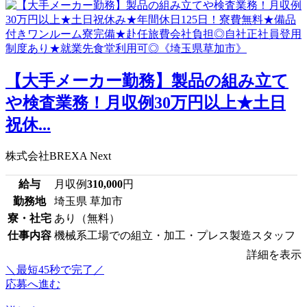
【大手メーカー勤務】製品の組み立て
や検査業務！月収例30万円以上★土日
祝休...
株式会社BREXA Next
給与
月収例
310,000
円
勤務地
埼玉県 草加市
寮・社宅
あり（無料）
仕事内容
機械系工場での組立・加工・プレス製造スタッフ
詳細を表示
＼最短45秒で完了／
応募へ進む