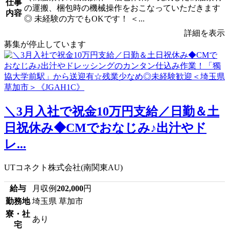
仕事
の運搬、梱包時の機械操作をおこなっていただきます
内容
◎ 未経験の方でもOKです！ ＜...
詳細を表示
募集が停止しています
＼3月入社で祝金10万円支給／日勤＆土
日祝休み◆CMでおなじみ♪出汁やド
レ...
UTコネクト株式会社(南関東AU)
給与
月収例
202,000
円
勤務地
埼玉県 草加市
寮・社
あり
宅