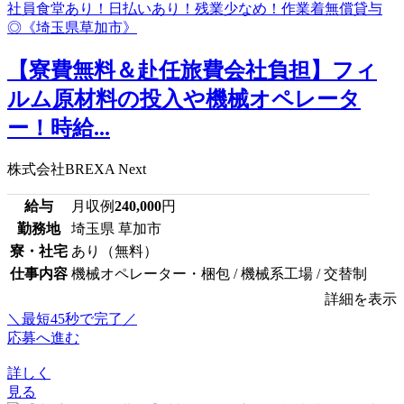
【寮費無料＆赴任旅費会社負担】フィ
ルム原材料の投入や機械オペレータ
ー！時給...
株式会社BREXA Next
給与
月収例
240,000
円
勤務地
埼玉県 草加市
寮・社宅
あり（無料）
仕事内容
機械オペレーター・梱包 / 機械系工場 / 交替制
詳細を表示
＼最短45秒で完了／
応募へ進む
詳しく
見る