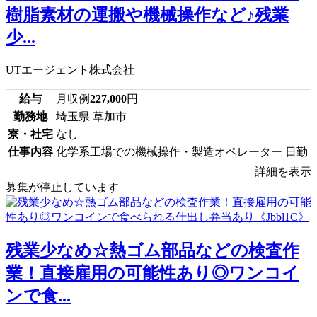
樹脂素材の運搬や機械操作など♪残業
少...
UTエージェント株式会社
給与
月収例
227,000
円
勤務地
埼玉県 草加市
寮・社宅
なし
仕事内容
化学系工場での機械操作・製造オペレーター 日勤
詳細を表示
募集が停止しています
残業少なめ☆熱ゴム部品などの検査作
業！直接雇用の可能性あり◎ワンコイ
ンで食...