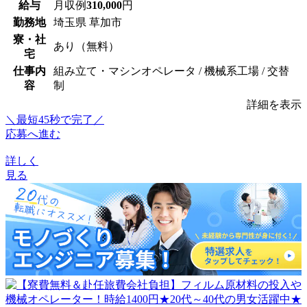
給与
月収例
310,000
円
勤務地
埼玉県 草加市
寮・社
あり（無料）
宅
仕事内
組み立て・マシンオペレータ / 機械系工場 / 交替
容
制
詳細を表示
＼最短45秒で完了／
応募へ進む
詳しく
見る