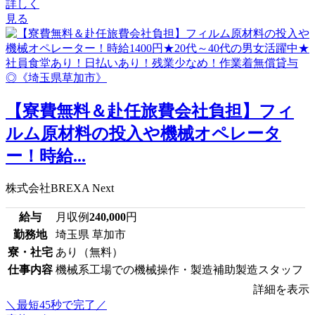
詳しく
見る
【寮費無料＆赴任旅費会社負担】フィ
ルム原材料の投入や機械オペレータ
ー！時給...
株式会社BREXA Next
給与
月収例
240,000
円
勤務地
埼玉県 草加市
寮・社宅
あり（無料）
仕事内容
機械系工場での機械操作・製造補助製造スタッフ
詳細を表示
＼最短45秒で完了／