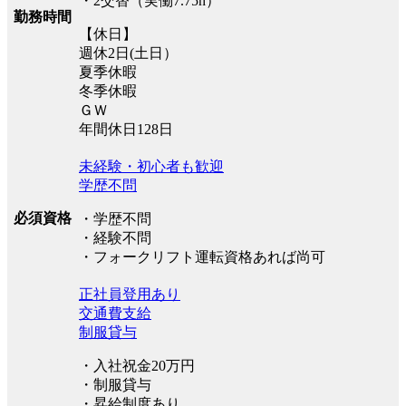
・2交替（実働7.75h）
勤務時間
【休日】
週休2日(土日）
夏季休暇
冬季休暇
ＧＷ
年間休日128日
未経験・初心者も歓迎
学歴不問
必須資格
・学歴不問
・経験不問
・フォークリフト運転資格あれば尚可
正社員登用あり
交通費支給
制服貸与
・入社祝金20万円
・制服貸与
・昇給制度あり