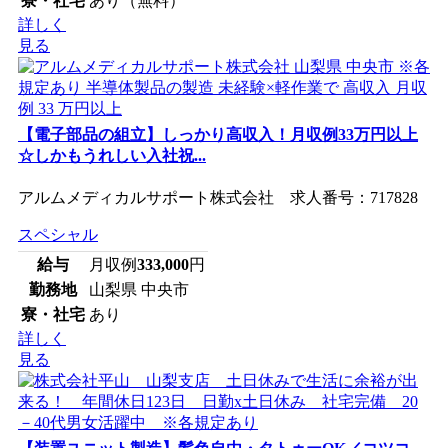
寮・社宅
あり（無料）
詳しく
見る
【電子部品の組立】しっかり高収入！月収例33万円以上
☆しかもうれしい入社祝...
アルムメディカルサポート株式会社 求人番号：717828
スペシャル
給与
月収例
333,000
円
勤務地
山梨県 中央市
寮・社宅
あり
詳しく
見る