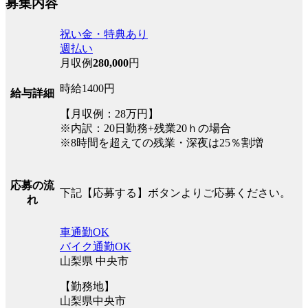
募集内容
祝い金・特典あり
週払い
月収例
280,000
円
時給1400円
給与詳細
【月収例：28万円】
※内訳：20日勤務+残業20ｈの場合
※8時間を超えての残業・深夜は25％割増
応募の流
下記【応募する】ボタンよりご応募ください。
れ
車通勤OK
バイク通勤OK
山梨県 中央市
【勤務地】
山梨県中央市