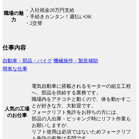
・入社祝金20万円支給
職場の魅
・手続きカンタン！週払いOK
力
・2交替
仕事内容
自動車・部品・バイク
機械操作・製造補助
簡単な仕事
電気自動車に搭載されるモーターの組立工程
へ、部品を供給する業務です。
職場内をアチコチと動くので、体を動かすこ
とが好きな方、大歓迎です。
人気の工場
フォークリフト免許をお持ちの方には、
のお仕事
部品の入出庫・ピッキング時にリフト作業も
お願いしますが、
リフト使用は必須ではないためフォークリフ
ト免許の有無は不問です。