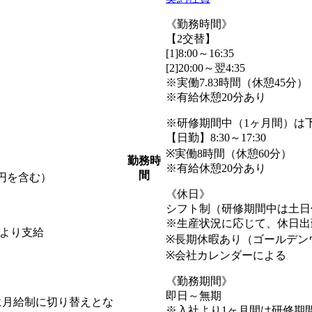
《勤務時間》
【2交替】
[1]8:00～16:35
[2]20:00～翌4:35
※実働7.83時間（休憩45分）
※有給休憩20分あり
※研修期間中（1ヶ月間）は
【日勤】8:30～17:30
※実働8時間（休憩60分）
勤務時
※有給休憩20分あり
間
万円を含む）
《休日》
シフト制（研修期間中は土日
※生産状況に応じて、休日出
により支給
※長期休暇あり（ゴールデン
※会社カレンダーによる
《勤務期間》
即日～無期
月給制に切り替えとな
※入社より1ヶ月間は研修期間