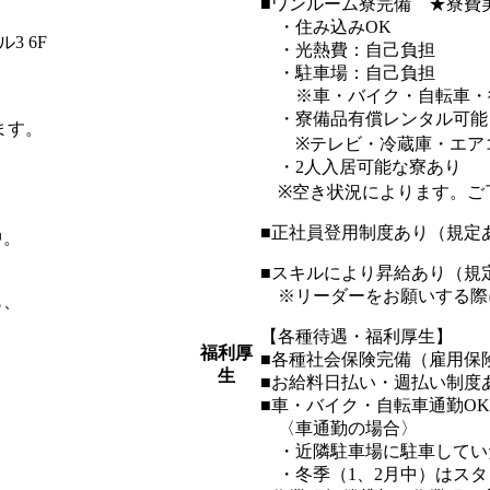
■ワンルーム寮完備 ★寮費
・住み込みOK
3 6F
・光熱費：自己負担
・駐車場：自己負担
※車・バイク・自転車・徒歩
・寮備品有償レンタル可能（1
ます。
※テレビ・冷蔵庫・エアコ
・2人入居可能な寮あり
※空き状況によります。ご
■正社員登用制度あり（規定
中。
■スキルにより昇給あり（規
※リーダーをお願いする際
も、
【各種待遇・福利厚生】
福利厚
■各種社会保険完備（雇用保
生
■お給料日払い・週払い制度
■車・バイク・自転車通勤O
〈車通勤の場合〉
・近隣駐車場に駐車してい
・冬季（1、2月中）はスタ