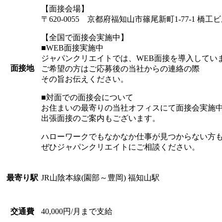
【面接会場】
〒620-0055 京都府福知山市篠尾新町1-77-1 橋工ビル
【全国で面接会実施中】
■WEB面接実施中
ジャパンクリエイトでは、WEB面接を導入してい
面接地
ご希望の方はご応募後の当社からの連絡の際
その旨お伝えください。
■対面での面接会について
お住まいの最寄りの当社オフィスにて面接会実施
出張面接のご案内もございます。
ハローワークでもなかなか仕事が見つからない方
ぜひジャパンクリエイトにご相談ください。
JR山陰本線(園部～豊岡) 福知山駅
最寄り駅
40,000円/月まで支給
交通費