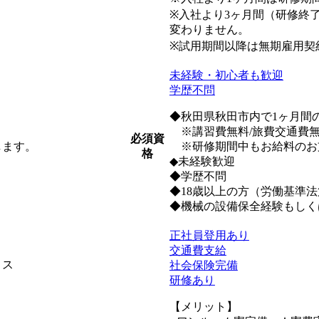
※入社より3ヶ月間（研修終
変わりません。
※試用期間以降は無期雇用契
未経験・初心者も歓迎
学歴不問
◆秋田県秋田市内で1ヶ月間
※講習費無料/旅費交通費無
必須資
します。
※研修期間中もお給料のお支
格
◆未経験歓迎
◆学歴不問
◆18歳以上の方（労働基準法
◆機械の設備保全経験もしく
正社員登用あり
交通費支給
ィス
社会保険完備
研修あり
【メリット】