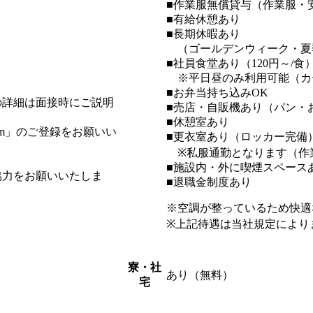
■作業服無償貸与（作業服・
■有給休憩あり
■長期休暇あり
（ゴールデンウィーク・夏
■社員食堂あり（120円～/
※平日昼のみ利用可能（カ
■お弁当持ち込みOK
の詳細は面接時にご説明
■売店・自販機あり（パン・
■休憩室あり
com」のご登録をお願いい
■更衣室あり（ロッカー完備
※私服通勤となります（作
■施設内・外に喫煙スペース
協力をお願いいたしま
■退職金制度あり
※空調が整っているため快適
※上記待遇は当社規定により
寮・社
あり（無料）
宅