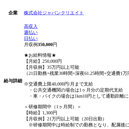
株式会社ジャパンクリエイト
企業
高収入
週払い
日払い
月収例
350,000
円
★お給料情報★
【月給】250,000円
【月収例】35万円以上可能
（21日勤務+残業30時間+深夜61.25時間+交通費1
給与詳細
※交通費上限40,000円/月まで支給
・公共交通機関の場合は1ヶ月分の定期代支給
・車・バイクの場合は1km10円として通勤距離
＜研修期間中（1ヶ月間）＞
【時給】1,300円
【月収例】21万円以上可能（20日出勤）
※研修期間中は時給制での勤務となり、配属後に