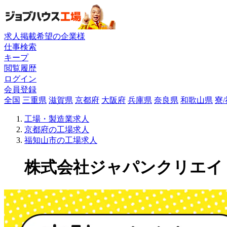
求人掲載希望の企業様
仕事検索
キープ
閲覧履歴
ログイン
会員登録
全国
三重県
滋賀県
京都府
大阪府
兵庫県
奈良県
和歌山県
寮
工場・製造業求人
京都府の工場求人
福知山市の工場求人
株式会社ジャパンクリエイトの工