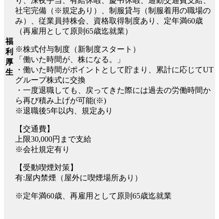
り、深夜手当、有給休暇、慶弔休暇、通勤交通費支給、
社宅完備（※規定あり）、制服貸与（制服着用の職場の
み）、従業員持株会、資格取得制度あり、定年満60歳
（再雇用として原則65歳迄就業）
福
※株式付与制度（新制度スタート）
利
「働いた時間が、株になる。」
厚
・働いた時間がポイントとして貯まり、累計に応じてUT
生
グループ株式に交換
・一度退職しても、戻ってきた際には過去の労働時間か
ら再び積み上げが可能(※)
※退職後5年以内、規定あり
【交通費】
上限30,000円まで支給
※会社規定有り
【受動喫煙対策】
有:屋内禁煙（屋外に喫煙場所あり）
※定年満60歳、再雇用として原則65歳迄就業