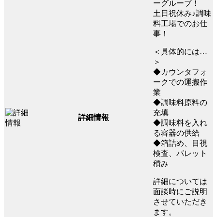
ーグループ！
土日祝休み♪調味
料工場でのお仕
事！
＜具体的には…
＞
◆カウンタフォ
ークでの運搬作
業
◆調味料原料の
充填
詳細情報
◆調味料を入れ
る容器の供給
◆箱詰め、目視
検査、パレット
積み
詳細については
面談時にご説明
させていただき
ます。