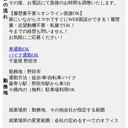
その後、お電話にて面接のお時間を調整いたします。
の
流
【履歴書不要☆オンライン面接OK】
れ
家にいながらスマホですぐにWEB面談ができる！履歴
書・志望動機不要・私服でOK！
今までの経歴も問いません！
お気軽にご応募ください！
車通勤OK
バイク通勤OK
千葉県 野田市
勤務地：野田市
通勤方法：徒歩/車/自転車/バイク
勤
最寄り駅：野田市駅から車5分
務
※構内の（無料）駐車場利用OK
地
就業場所：勤務地、その他会社が指定する範囲
就業場所の変更範囲：会社の定めるすべてのオフィス