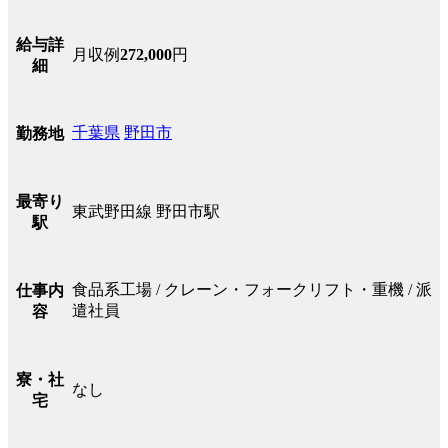
給与詳
月収例
272,000
円
細
千葉県
野田市
勤務地
最寄り
東武野田線 野田市駅
駅
食品系工場 / クレーン・フォークリフト・重機 / 派
仕事内
遣社員
容
寮・社
なし
宅