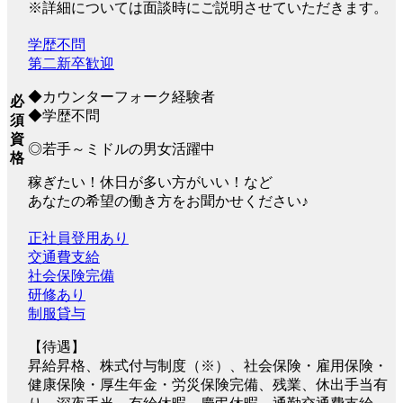
※詳細については面談時にご説明させていただきます。
学歴不問
第二新卒歓迎
◆カウンターフォーク経験者
必
◆学歴不問
須
資
◎若手～ミドルの男女活躍中
格
稼ぎたい！休日が多い方がいい！など
あなたの希望の働き方をお聞かせください♪
正社員登用あり
交通費支給
社会保険完備
研修あり
制服貸与
【待遇】
昇給昇格、株式付与制度（※）、社会保険・雇用保険・
健康保険・厚生年金・労災保険完備、残業、休出手当有