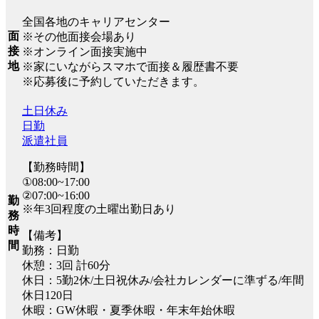
全国各地のキャリアセンター
面
※その他面接会場あり
接
※オンライン面接実施中
地
※家にいながらスマホで面接＆履歴書不要
※応募後に予約していただきます。
土日休み
日勤
派遣社員
【勤務時間】
①08:00~17:00
②07:00~16:00
勤
※年3回程度の土曜出勤日あり
務
時
【備考】
間
勤務：日勤
休憩：3回 計60分
休日：5勤2休/土日祝休み/会社カレンダーに準ずる/年間
休日120日
休暇：GW休暇・夏季休暇・年末年始休暇