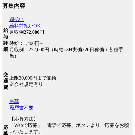
募集内容
週払い
給料前払いOK
給
月収例
272,000
円
与
詳
時給：1,400円～
細
月収例：272,000円（時給×8H実働×20日稼働＋各種手
当）
交
上限30,000円まで支給
通
※会社規定有り
費
急募
履歴書不要
【応募方法】
「Webで応募」「電話で応募」ボタンよりご応募をお願
応
いいたします。
募