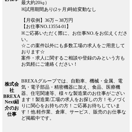
最大約20㎏）
※試用期間あり(2ヶ月)時給変動なし
【月収例】36万～38万円
【お仕事NO.13554-01】
※ご応募いただく際に、お仕事NO.をお伝えくださ
い。
☆この案件以外にも多数工場の求人をご用意して
おります☆
案件・求人に関するご相談や登録のみという方も
お気軽にご連絡ください！
BREXAグループでは、自動車、機械・金属、電
株式会
気・電子部品・精密機器に加え、食品、医療機
社
器、住宅関連等、様々な製造業のお仕事がござい
BREXA
ます！製造業/工場の求人をお探しの方！モノづく
Next紹
りに関心をお持ちの方！ご応募お待ちしていま
介のお
す！他.軽作業、倉庫、サービス、販売のお仕事な
仕事
ど掲載中です。