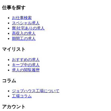
仕事を探す
お仕事検索
スペシャル求人
寮/社宅ありの求人
高収入の求人
期間工の求人
マイリスト
おすすめの求人
キープ中の求人
求人の閲覧履歴
コラム
ジョブハウス工場について
工場コラム
アカウント