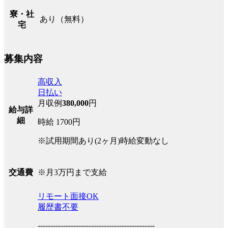
寮・社
あり（無料）
宅
募集内容
高収入
日払い
月収例
380,000
円
給与詳
細
時給 1700円
※試用期間あり(2ヶ月)時給変動なし
※月3万円まで支給
交通費
リモート面接OK
履歴書不要
----------------------------------------------