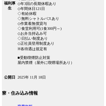
福利厚
◇年3回の長期休暇あり
生
◇年間休日121日
◇有給休暇
◇無料シャトルバスあり
◇作業着無償貸与
◇食堂利用可(1食300円～)
◇お弁当持込み可
◇日払い制度あり
◇正社員登用制度あり
※各待遇は規定有
■受動喫煙防止対策
屋内禁煙（屋外に喫煙場所あり）
2025年 11月 18日
公開日
寮・住み込み情報