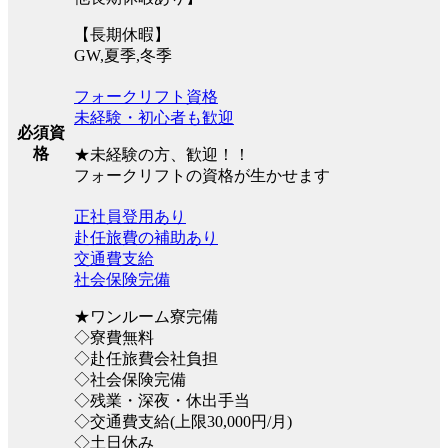
【長期休暇】
GW,夏季,冬季
フォークリフト資格
未経験・初心者も歓迎
必須資
格
★未経験の方、歓迎！！
フォークリフトの資格が生かせます
正社員登用あり
赴任旅費の補助あり
交通費支給
社会保険完備
★ワンルーム寮完備
◇寮費無料
◇赴任旅費会社負担
◇社会保険完備
◇残業・深夜・休出手当
◇交通費支給(上限30,000円/月)
◇土日休み