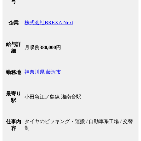
号
株式会社BREXA Next
企業
給与詳
月収例
380,000
円
細
神奈川県
藤沢市
勤務地
最寄り
小田急江ノ島線 湘南台駅
駅
タイヤのピッキング・運搬 / 自動車系工場 / 交替
仕事内
制
容