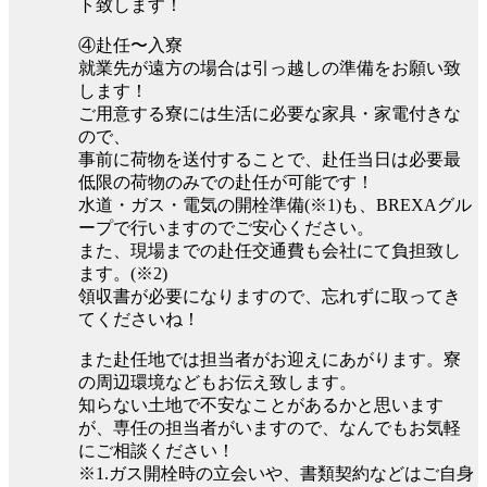
ト致します！
④赴任〜入寮
就業先が遠方の場合は引っ越しの準備をお願い致
します！
ご用意する寮には生活に必要な家具・家電付きな
ので、
事前に荷物を送付することで、赴任当日は必要最
低限の荷物のみでの赴任が可能です！
水道・ガス・電気の開栓準備(※1)も、BREXAグル
ープで行いますのでご安心ください。
また、現場までの赴任交通費も会社にて負担致し
ます。(※2)
領収書が必要になりますので、忘れずに取ってき
てくださいね！
また赴任地では担当者がお迎えにあがります。寮
の周辺環境などもお伝え致します。
知らない土地で不安なことがあるかと思います
が、専任の担当者がいますので、なんでもお気軽
にご相談ください！
※1.ガス開栓時の立会いや、書類契約などはご自身