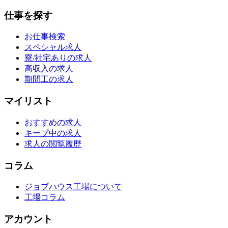
仕事を探す
お仕事検索
スペシャル求人
寮/社宅ありの求人
高収入の求人
期間工の求人
マイリスト
おすすめの求人
キープ中の求人
求人の閲覧履歴
コラム
ジョブハウス工場について
工場コラム
アカウント