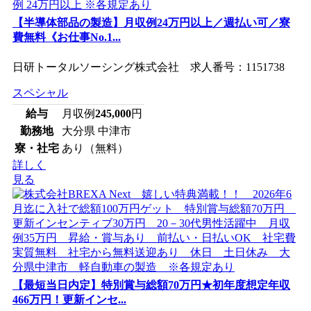
【半導体部品の製造】月収例24万円以上／週払い可／寮
費無料《お仕事No.1...
日研トータルソーシング株式会社 求人番号：1151738
スペシャル
給与
月収例
245,000
円
勤務地
大分県 中津市
寮・社宅
あり（無料）
詳しく
見る
【最短当日内定】特別賞与総額70万円★初年度想定年収
466万円！更新インセ...