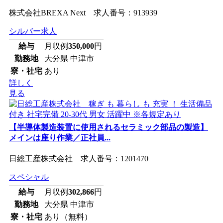
株式会社BREXA Next 求人番号：913939
シルバー求人
給与
月収例
350,000
円
勤務地
大分県 中津市
寮・社宅
あり
詳しく
見る
【半導体製造装置に使用されるセラミック部品の製造】
メインは座り作業／正社員...
日総工産株式会社 求人番号：1201470
スペシャル
給与
月収例
302,866
円
勤務地
大分県 中津市
寮・社宅
あり（無料）