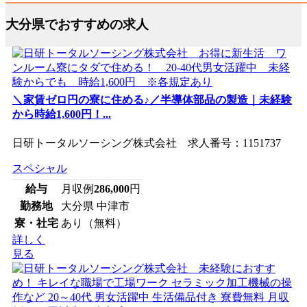
大分県でおすすめの求人
＼家賃ゼロ円の寮に住める♪／半導体部品の製造｜未経験
から時給1,600円！...
日研トータルソーシング株式会社 求人番号：1151737
スペシャル
給与
月収例
286,000
円
勤務地
大分県 中津市
寮・社宅
あり（無料）
詳しく
見る