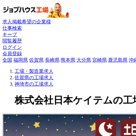
求人掲載希望の企業様
仕事検索
キープ
閲覧履歴
ログイン
会員登録
全国
福岡県
佐賀県
長崎県
熊本県
大分県
宮崎県
鹿児島県
沖
工場・製造業求人
佐賀県の工場求人
神埼市の工場求人
株式会社日本ケイテムの工場求人