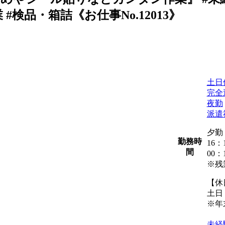
#検品・箱詰《お仕事No.12013》
土日
完全
夜勤
派遣
夕勤
勤務時
16：
間
00：
※残
【休
土日
※年
）
未経