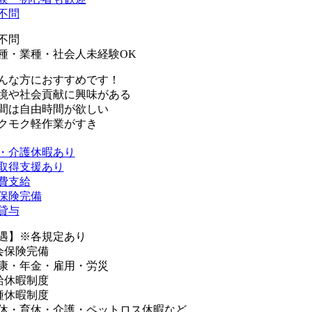
不問
不問
種・業種・社会人未経験OK
んな方におすすめです！
境や社会貢献に興味がある
間は自由時間が欲しい
クモク軽作業がすき
・介護休暇あり
取得支援あり
費支給
保険完備
貸与
遇】※各規定あり
会保険完備
康・年金・雇用・労災
給休暇制度
種休暇制度
休・育休・介護・ペットロス休暇など