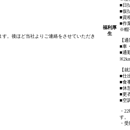
■日
■仮
■資
■作
福利厚
※帽
生
します。後ほど当社よりご連絡をさせていただき
【通
■車
■通
※2
【就
■仕
■食
■休
■更
■空
・2
す。
・受