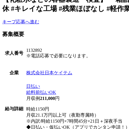
休 #キレイな工場 #残業ほぼなし #軽作業 
キープ
応募へ進む
募集概要
1132892
求人番号
※電話応募で必要になります。
株式会社日本ケイテム
企業
日払い
給料前払いOK
月収例
211,000
円
給与詳細
時給1150円
月収21.1万円以上可（夜勤専属時）
※内訳/時給1150円×7時間45分×21日＋深夜手当
◆日払い・仮払いOK（アプリでカンタン申請！