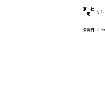
寮・社
なし
宅
202
公開日