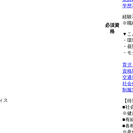
学歴
経験
※職
必須資
格
▼こ
・環
・昼
・モ
育児
資格
交通
社会
制服
ィス
【待
■社
※健
■有
■各
※産