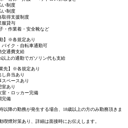
払い制度
払い制度
格取得支援制度
業服貸与
子・作業着・安全靴など
勤】※各規定あり
・バイク・自転車通勤可
勤交通費支給
km以上の通勤でガソリン代も支給
業先】※各規定あり
出し弁当あり
事スペースあり
憩室あり
衣室・ロッカー完備
調完備
2時以降の勤務が発生する場合、18歳以上の方のみ勤務頂きま
動喫煙対策あり、詳細は面接時にお伝えします。