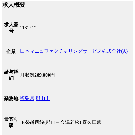
求人概要
求人番
1131215
号
日本マニュファクチャリングサービス株式会社(A)
企業
給与詳
月収例
269,000
円
細
福島県
郡山市
勤務地
最寄り
JR磐越西線(郡山～会津若松) 喜久田駅
駅