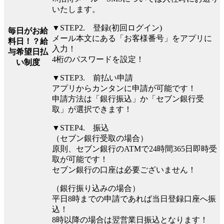
いたします。
▼STEP2. 登録(初回ログイン)
毎日がお給
メール本文にある「お客様番号」をアプリに
料日！？給
入力！
与希望日払
4桁のパスワードを設定！
い制度
▼STEP3. 前払い申請
アプリからカンタンに申請が可能です！
申請方法は「銀行振込」か「セブン銀行受
取」が選択できます！
▼STEP4. 振込
（セブン銀行受取の場合）
原則、セブン銀行のATMで24時間365日即時受
取が可能です！
セブン銀行の口座は必要ございません！
（銀行振り込みの場合）
平⽇8時までの申請であれば当⽇登録口座へ振
込！
8時以降の場合は翌営業⽇振込となります！