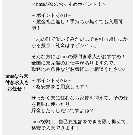
＜nmsの寮のおすすめポイント！＞
～ポイントその1～
・敷金礼金無し！手持ちが無くても入居可
能！
「あの町で働いてみたい…でも引っ越しにか
かる敷金・礼金はキビシイ…」
そんな方にはnmsの寮付き求人がおすすめ！
全国に寮完備のお仕事がありますので、
勤務地や条件などお気軽にご相談ください♪
nmsなら寮
～ポイントその2～
付き求人も
・格安寮をご用意します！
お任せ！
せっかく寮に住むなら家賃を抑えて、その分
を趣味に使ったり、
貯金したりしたいですよね？
nmsの寮は、自己負担額をできる限り抑えて、
格安で入寮できます！