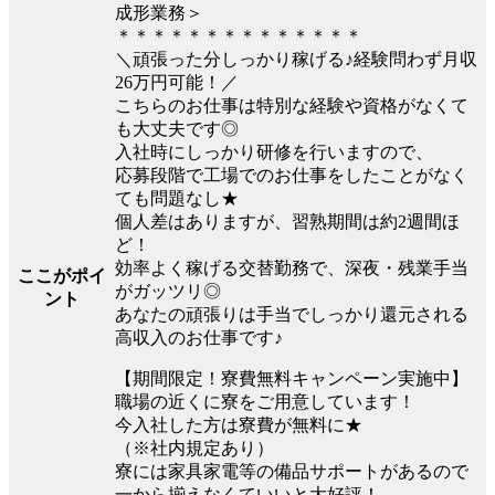
成形業務＞
＊＊＊＊＊＊＊＊＊＊＊＊＊＊
＼頑張った分しっかり稼げる♪経験問わず月収
26万円可能！／
こちらのお仕事は特別な経験や資格がなくて
も大丈夫です◎
入社時にしっかり研修を行いますので、
応募段階で工場でのお仕事をしたことがなく
ても問題なし★
個人差はありますが、習熟期間は約2週間ほ
ど！
効率よく稼げる交替勤務で、深夜・残業手当
ここがポイ
がガッツリ◎
ント
あなたの頑張りは手当でしっかり還元される
高収入のお仕事です♪
【期間限定！寮費無料キャンペーン実施中】
職場の近くに寮をご用意しています！
今入社した方は寮費が無料に★
（※社内規定あり）
寮には家具家電等の備品サポートがあるので
一から揃えなくていいと大好評！