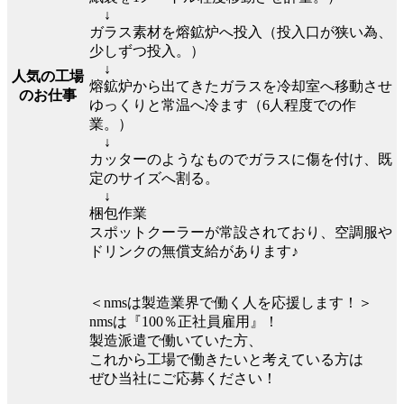
↓
ガラス素材を熔鉱炉へ投入（投入口が狭い為、
少しずつ投入。）
↓
人気の工場
熔鉱炉から出てきたガラスを冷却室へ移動させ
のお仕事
ゆっくりと常温へ冷ます（6人程度での作
業。）
↓
カッターのようなものでガラスに傷を付け、既
定のサイズへ割る。
↓
梱包作業
スポットクーラーが常設されており、空調服や
ドリンクの無償支給があります♪
＜nmsは製造業界で働く人を応援します！＞
nmsは『100％正社員雇用』！
製造派遣で働いていた方、
これから工場で働きたいと考えている方は
ぜひ当社にご応募ください！