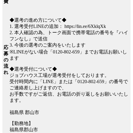
費
◆選考の進め方について◆
1. 選考受付LINEの追加： https://lin.ee/6XklqXk
2. 本人確認の為、トーク画面で携帯電話の番号を『ハイ
フンなし』で送信
3. 今後の選考のご案内をいたします
応
※LINEがない場合「0120-802-659」までお電話お願いし
募
ます
の
流
◆選考受付について◆
れ
ジョブハウス工場が選考受付をしております。
受付時間内に「LINE」または「0120-802-659」の番号で
ご連絡差し上げますので、
お手数ですがご返信、お電話の折り返しをお願いいたし
ます。
福島県 郡山市
【勤務地】
福島県郡山市