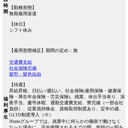
時
【勤務形態】
間
無期雇用派遣
【休日】
シフト休み
【雇用形態補足】期間の定め：無
交通費支給
社会保険完備
髪型・髪色自由
【待遇】
昇給昇格、日払い/週払い、社会保険(雇用保険・健康保
険・厚生年金保険・労災保険)、残業、休出手当有り、深
福
夜手当、慶弔休暇、通勤交通費支給、寮完備（一部会社
利
負担）、従業員持株会、資格取得制度あり、定年65歳、
厚
GLTD制度導入（※）
生
※nmsグループでは、就業中に何らかの傷病で働けなく
なった場合に、完全復職されるまでの間、所得の一部を