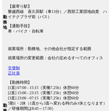
【最寄り駅】
磐越西線 喜久田駅（車13分）／西部工業団地由貴 ハ
イテクプラザ前（バス）
勤
務
【通勤手段】
地
車・バイク・自転車
就業場所：勤務地、その他会社が指定する範囲
就業場所の変更範囲：会社の定めるすべてのオフィス
交替制
正社員
【勤務時間】
[1直] 07:00 - 15:15（実働7.25h）休憩60分
[2直] 15:00 - 23:15（実働7.25h）休憩60分
[3直] 23:00 - 07:15（実働7.25h）休憩60分
5勤1・2休（1直から3直へ変わる時のみ1休となります）
勤
／研修期間は8:45～17:30）
務