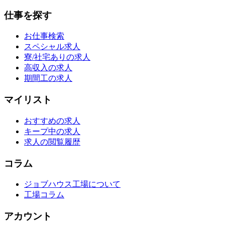
仕事を探す
お仕事検索
スペシャル求人
寮/社宅ありの求人
高収入の求人
期間工の求人
マイリスト
おすすめの求人
キープ中の求人
求人の閲覧履歴
コラム
ジョブハウス工場について
工場コラム
アカウント