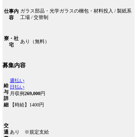
ガラス部品・光学ガラスの梱包・材料投入 / 製紙系
仕事内
工場 / 交替制
容
寮・社
あり（無料）
宅
募集内容
週払い
給
日払い
与
月収例
269,000
円
詳
【時給】1400円
細
交
あり ※規定支給
通