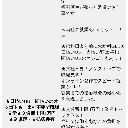
≫
福利厚生が整った派遣のお仕
事です！
≪当社の就業3大メリット！！
≫
★給料日より前にお給料GET★
日払いOK！支払い額は7割！
即払いOKのオシゴトもあり！
★来社不要！ノンストップで
職場見学！
オンライン登録でスピード就
業もOK！
就業までの接触機会の最小化
を実現しました。
★日払いOK！即払いのオ
シゴトも！来社不要で職場
★交通費上限3万円！業界トッ
見学★交通費上限3万円
プクラス！
★※規定・支払条件有
当社では働くあなたの負担を
軽減する為に