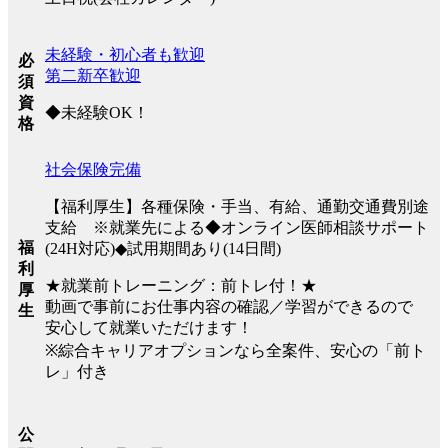
未経験・初心者も歓迎
必
第二新卒歓迎
須
資
◆未経験OK！
格
社会保険完備
【福利厚生】各種保険・手当、有給、通勤交通費別途
支給 ※就業先による◆オンライン医師相談サポート
福
(24H対応)◆試用期間あり(14日間)
利
★就業前トレーニング：前トレ付！★
厚
動画で事前にお仕事内容の確認／学習ができるので
生
安心して就業いただけます！
※綜合キャリアオプションなら全案件、安心の「前ト
レ」付き
公