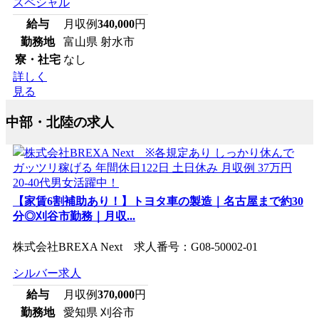
スペシャル
給与
月収例
340,000
円
勤務地
富山県 射水市
寮・社宅
なし
詳しく
見る
中部・北陸の求人
【家賃6割補助あり！】トヨタ車の製造｜名古屋まで約30
分◎刈谷市勤務｜月収...
株式会社BREXA Next 求人番号：G08-50002-01
シルバー求人
給与
月収例
370,000
円
勤務地
愛知県 刈谷市