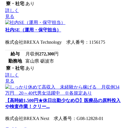
寮・社宅
あり
詳しく
見る
社内SE（運用・保守担当）
株式会社BREXA Technology 求人番号：1156175
給与
月収例
272,300
円
勤務地
富山県 砺波市
寮・社宅
あり
詳しく
見る
【高時給1,500円★休日出勤少なめ◎】医療品の原料投入
や検査作業！クリー...
株式会社BREXA Next 求人番号：G08-12828-01