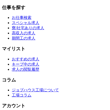
仕事を探す
お仕事検索
スペシャル求人
寮/社宅ありの求人
高収入の求人
期間工の求人
マイリスト
おすすめの求人
キープ中の求人
求人の閲覧履歴
コラム
ジョブハウス工場について
工場コラム
アカウント