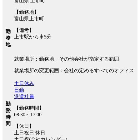
富山県 上市町
【勤務地】
富山県上市町
【備考】
勤
上市駅から車5分
務
地
就業場所：勤務地、その他会社が指定する範囲
就業場所の変更範囲：会社の定めるすべてのオフィス
土日休み
日勤
派遣社員
勤
【勤務時間】
務
08:30～17:00
時
間
【休日】
土日祝日 休日
土日祝(会社カレンダー)