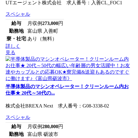
UTエージェント株式会社 求人番号：入善CL_FOC1
スペシャル
給与
月収例
273,000
円
勤務地
富山県 入善町
寮・社宅
あり（無料）
詳しく
見る
半導体製品のマシンオペレーター！クリーンルーム内お
仕事★ 20代～50代の...
株式会社BREXA Next 求人番号：G08-3338-02
スペシャル
給与
月収例
280,000
円
勤務地
富山県 砺波市