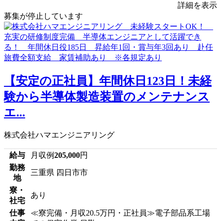
詳細を表示
募集が停止しています
【安定の正社員】年間休日123日！未経
験から半導体製造装置のメンテナンス
エ...
株式会社ハマエンジニアリング
給与
月収例
205,000
円
勤務
三重県 四日市市
地
寮・
あり
社宅
仕事
≪寮完備・月収20.5万円・正社員≫電子部品系工場