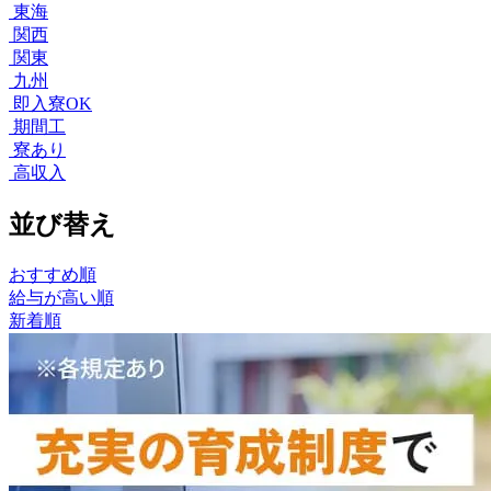
東海
関西
関東
九州
即入寮OK
期間工
寮あり
高収入
並び替え
おすすめ順
給与が高い順
新着順