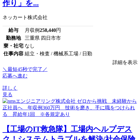
作り」を...
ネッカート株式会社
給与
月収例
258,440
円
勤務地
三重県 四日市市
寮・社宅
なし
仕事内容
組立・検査 / 機械系工場 / 日勤
詳細を表示
＼最短45秒で完了／
応募へ進む
詳しく
見る
【工場のIT救急隊】工場内ヘルプデス
ク！システムトラブルを解決/社会保険