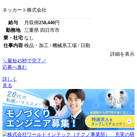
ネッカート株式会社
給与
月収例
258,440
円
勤務地
三重県 四日市市
寮・社宅
なし
仕事内容
検品・加工 / 機械系工場 / 日勤
詳細を表示
＼最短45秒で完了／
応募へ進む
詳しく
見る