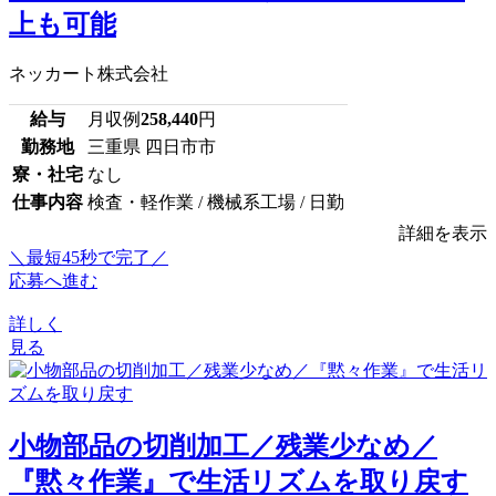
上も可能
ネッカート株式会社
給与
月収例
258,440
円
勤務地
三重県 四日市市
寮・社宅
なし
仕事内容
検査・軽作業 / 機械系工場 / 日勤
詳細を表示
＼最短45秒で完了／
応募へ進む
詳しく
見る
小物部品の切削加工／残業少なめ／
『黙々作業』で生活リズムを取り戻す