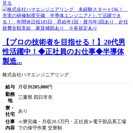
見る
【プロの技術者を目指せる！】20代男
性活躍中！◆正社員のお仕事◆半導体
製造...
株式会社ハマエンジニアリング
給与
月収例
205,000
円
勤務
三重県 四日市市
地
寮・
あり
社宅
仕事
≪寮完備・月収20.5万円・正社員≫電子部品系工場
内容
での保守作業 交替制