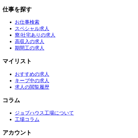
仕事を探す
お仕事検索
スペシャル求人
寮/社宅ありの求人
高収入の求人
期間工の求人
マイリスト
おすすめの求人
キープ中の求人
求人の閲覧履歴
コラム
ジョブハウス工場について
工場コラム
アカウント