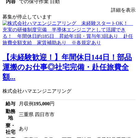
内容
での保守作業 日勤
詳細を表示
募集が停止しています
【未経験歓迎！】年間休日144日！部品
運搬のお仕事◎社宅完備・赴任旅費全
額...
株式会社ハマエンジニアリング
給与
月収例
195,000
円
勤務
三重県 四日市市
地
寮・
あり
社宅