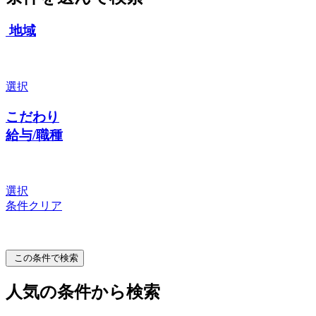
地域
選択
こだわり
給与/職種
選択
条件クリア
この条件で検索
人気の条件から検索