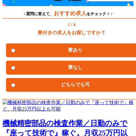
おすすめ求人
\ 質問に答えて、
をチェック！ /
1 / 4
寮付きの求人をお探しですか？
寮あり
寮なし
どちらでも可
機械精密部品の検査作業／日勤のみで
『座って技術で』稼ぐ。月収25万円以