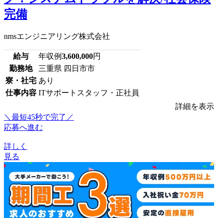
完備
nmsエンジニアリング株式会社
給与
年収例
3,600,000
円
勤務地
三重県 四日市市
寮・社宅
あり
仕事内容
ITサポートスタッフ・正社員
詳細を表示
＼最短45秒で完了／
応募へ進む
詳しく
見る